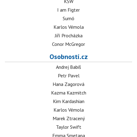
KSW
I am Figter
Sumó
Karlos Vémola
Jiří Procházka
Conor McGregor
Osobnosti.cz
Andrej Babiš
Petr Pavel
Hana Zagorová
Kazma Kazmitch
Kim Kardashian
Karlos Vémola
Marek Ztracený
Taylor Swift
Emma Smetana