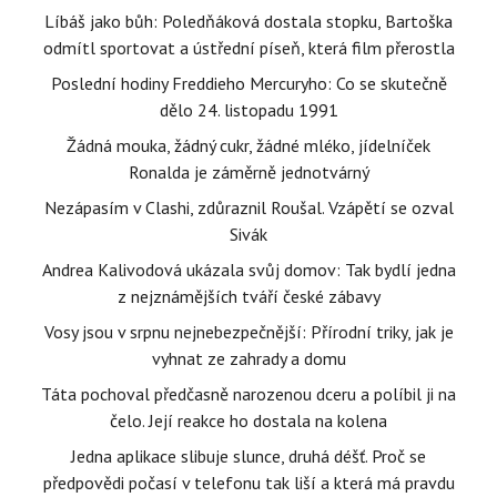
Líbáš jako bůh: Poledňáková dostala stopku, Bartoška
odmítl sportovat a ústřední píseň, která film přerostla
Poslední hodiny Freddieho Mercuryho: Co se skutečně
dělo 24. listopadu 1991
Žádná mouka, žádný cukr, žádné mléko, jídelníček
Ronalda je záměrně jednotvárný
Nezápasím v Clashi, zdůraznil Roušal. Vzápětí se ozval
Sivák
Andrea Kalivodová ukázala svůj domov: Tak bydlí jedna
z nejznámějších tváří české zábavy
Vosy jsou v srpnu nejnebezpečnější: Přírodní triky, jak je
vyhnat ze zahrady a domu
Táta pochoval předčasně narozenou dceru a políbil ji na
čelo. Její reakce ho dostala na kolena
Jedna aplikace slibuje slunce, druhá déšť. Proč se
předpovědi počasí v telefonu tak liší a která má pravdu