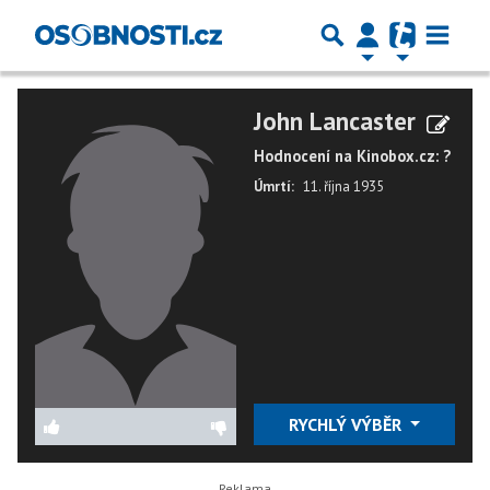
John Lancaster
Hodnocení na Kinobox.cz: ?
Úmrtí:
11. října 1935
RYCHLÝ VÝBĚR