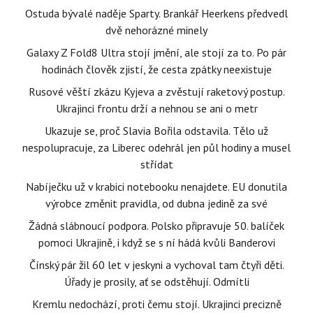
Ostuda bývalé naděje Sparty. Brankář Heerkens předvedl
dvě nehorázné minely
Galaxy Z Fold8 Ultra stojí jmění, ale stojí za to. Po pár
hodinách člověk zjistí, že cesta zpátky neexistuje
Rusové věští zkázu Kyjeva a zvěstují raketový postup.
Ukrajinci frontu drží a nehnou se ani o metr
Ukazuje se, proč Slavia Bořila odstavila. Tělo už
nespolupracuje, za Liberec odehrál jen půl hodiny a musel
střídat
Nabíječku už v krabici notebooku nenajdete. EU donutila
výrobce změnit pravidla, od dubna jedině za své
Žádná slábnoucí podpora. Polsko připravuje 50. balíček
pomoci Ukrajině, i když se s ní hádá kvůli Banderovi
Čínský pár žil 60 let v jeskyni a vychoval tam čtyři děti.
Úřady je prosily, ať se odstěhují. Odmítli
Kremlu nedochází, proti čemu stojí. Ukrajinci precizně