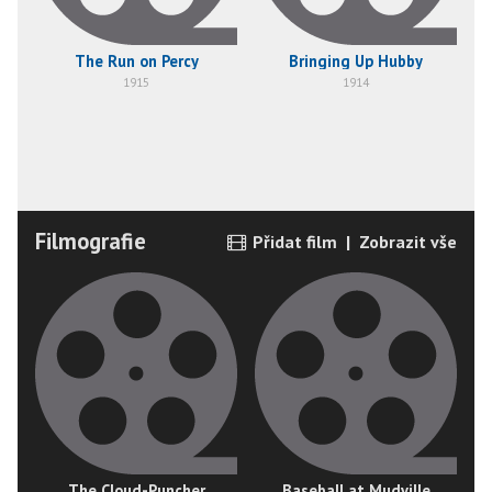
The Run on Percy
Bringing Up Hubby
1915
1914
Filmografie
Přidat film
|
Zobrazit vše
The Cloud-Puncher
Baseball at Mudville