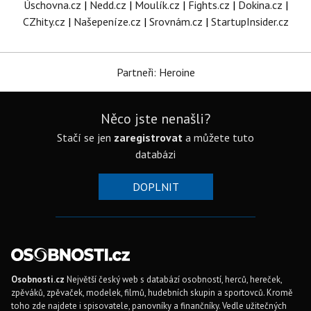
Úschovna.cz
|
Nedd.cz
|
Moulík.cz
|
Fights.cz
|
Dokina.cz
|
CZhity.cz
|
Našepeníze.cz
|
Srovnám.cz
|
StartupInsider.cz
Partneři: Heroine
Něco jste nenašli?
Stačí se jen
zaregistrovat
a můžete tuto
databázi
DOPLNIT
Osobnosti.cz
Největší český web s databází osobností, herců, hereček,
zpěváků, zpěvaček, modelek, filmů, hudebních skupin a sportovců. Kromě
toho zde najdete i spisovatele, panovníky a finančníky. Vedle užitečných