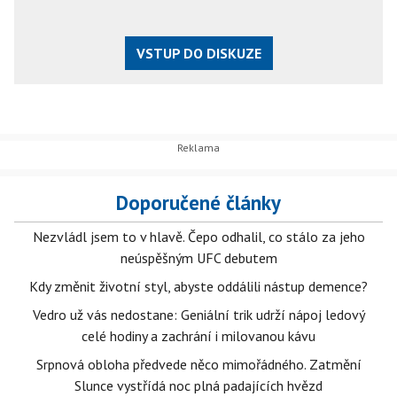
VSTUP DO DISKUZE
Doporučené články
Nezvládl jsem to v hlavě. Čepo odhalil, co stálo za jeho
neúspěšným UFC debutem
Kdy změnit životní styl, abyste oddálili nástup demence?
Vedro už vás nedostane: Geniální trik udrží nápoj ledový
celé hodiny a zachrání i milovanou kávu
Srpnová obloha předvede něco mimořádného. Zatmění
Slunce vystřídá noc plná padajících hvězd