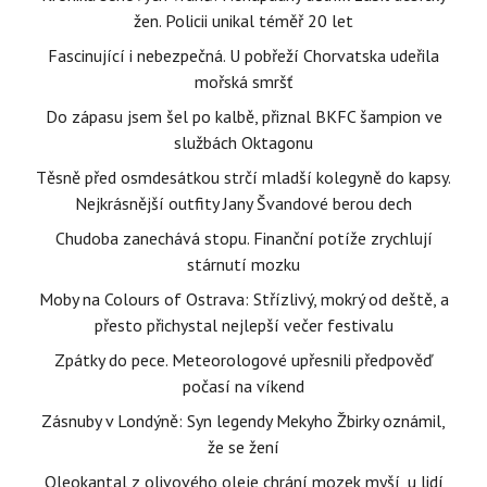
žen. Policii unikal téměř 20 let
Fascinující i nebezpečná. U pobřeží Chorvatska udeřila
mořská smršť
Do zápasu jsem šel po kalbě, přiznal BKFC šampion ve
službách Oktagonu
Těsně před osmdesátkou strčí mladší kolegyně do kapsy.
Nejkrásnější outfity Jany Švandové berou dech
Chudoba zanechává stopu. Finanční potíže zrychlují
stárnutí mozku
Moby na Colours of Ostrava: Střízlivý, mokrý od deště, a
přesto přichystal nejlepší večer festivalu
Zpátky do pece. Meteorologové upřesnili předpověď
počasí na víkend
Zásnuby v Londýně: Syn legendy Mekyho Žbirky oznámil,
že se žení
Oleokantal z olivového oleje chrání mozek myší, u lidí