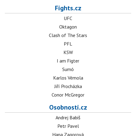
Fights.cz
UFC
Oktagon
Clash of The Stars
PFL
KSW
I am Figter
Sumó
Karlos Vémola
Jiří Procházka
Conor McGregor
Osobnosti.cz
Andrej Babiš
Petr Pavel
Hana Zagorová