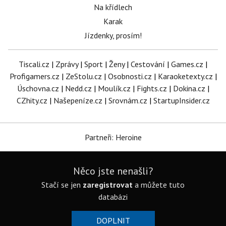
Na křídlech
Karak
Jízdenky, prosím!
Tiscali.cz
|
Zprávy
|
Sport
|
Ženy
|
Cestování
|
Games.cz
|
Profigamers.cz
|
ZeStolu.cz
|
Osobnosti.cz
|
Karaoketexty.cz
|
Úschovna.cz
|
Nedd.cz
|
Moulík.cz
|
Fights.cz
|
Dokina.cz
|
CZhity.cz
|
Našepeníze.cz
|
Srovnám.cz
|
StartupInsider.cz
Partneři: Heroine
Něco jste nenašli?
Stačí se jen
zaregistrovat
a můžete tuto
databázi
DOPLNIT