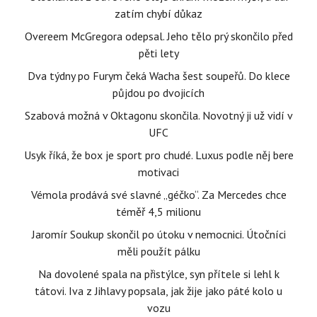
zatím chybí důkaz
Overeem McGregora odepsal. Jeho tělo prý skončilo před
pěti lety
Dva týdny po Furym čeká Wacha šest soupeřů. Do klece
půjdou po dvojicích
Szabová možná v Oktagonu skončila. Novotný ji už vidí v
UFC
Usyk říká, že box je sport pro chudé. Luxus podle něj bere
motivaci
Vémola prodává své slavné „géčko“. Za Mercedes chce
téměř 4,5 milionu
Jaromír Soukup skončil po útoku v nemocnici. Útočníci
měli použít pálku
Na dovolené spala na přistýlce, syn přítele si lehl k
tátovi. Iva z Jihlavy popsala, jak žije jako páté kolo u
vozu