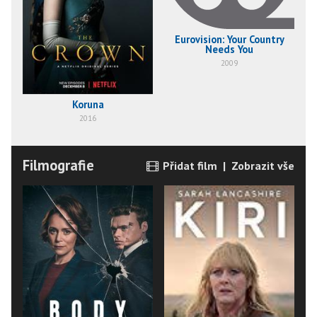
Eurovision: Your Country
Needs You
2009
Koruna
2016
Filmografie
Přidat film
|
Zobrazit vše