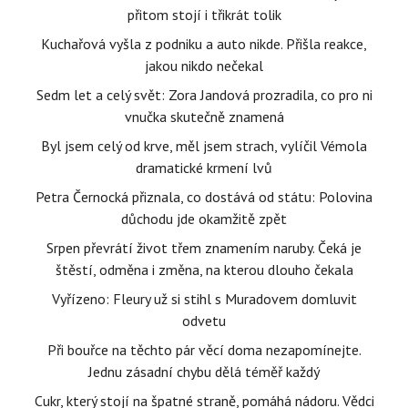
přitom stojí i třikrát tolik
Kuchařová vyšla z podniku a auto nikde. Přišla reakce,
jakou nikdo nečekal
Sedm let a celý svět: Zora Jandová prozradila, co pro ni
vnučka skutečně znamená
Byl jsem celý od krve, měl jsem strach, vylíčil Vémola
dramatické krmení lvů
Petra Černocká přiznala, co dostává od státu: Polovina
důchodu jde okamžitě zpět
Srpen převrátí život třem znamením naruby. Čeká je
štěstí, odměna i změna, na kterou dlouho čekala
Vyřízeno: Fleury už si stihl s Muradovem domluvit
odvetu
Při bouřce na těchto pár věcí doma nezapomínejte.
Jednu zásadní chybu dělá téměř každý
Cukr, který stojí na špatné straně, pomáhá nádoru. Vědci