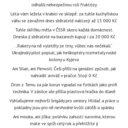
odhalili nebezpečnou roli fruktózy
Léta vám ležela v krabici ve sklepě: za tuhle kuchyňskou
váhu se závažími dnes sběratelé nabízejí až 15 000 Kč
Tuhle skříňku měla v ČSSR skoro každá domácnost.
Dneska ji sběratelé na bazarech kupují i za 20 000 Kč
„Rakety na ně vyletěly ze tmy, vůbec nás nečekali.“
Ukrajinský pilot popsal, jak helikoptéry rozmetaly ruské
kolony u Kyjeva
Ani Silan, ani Perwoll. Češi přišli na geniální způsob, jak
nahradit aviváž v pračce. Stojí 0 Kč
Dron z Temu za pár korun vypadal na fotkách jako profi
technika. V zásilce ale přišla plastová hračka do dlaně
Vyhlašujeme nejhorší brigády pro seniory. Hlídač a práce u
pokladny jsou pro ně nevhodné kvůli zátěži a spánku
Ani mouka, ani jíška: polévku zahustí surovina, kterou
máte ve spíži celý rok a přehlížíte ji