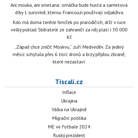
Ani mouka, ani smetana: omáčka bude hustá a sametová
díky 1 surovině, kterou Francouzi používají odjakživa
Kdo má doma tenhle hrníček po prarodičích, drží v ruce
velký poklad. Sběratelé ze zahraničí za něj platí i 30 000
Kč
„Západ chce zničit Moskvu,“ zuří Medveděv. Za jediný
měsíc schytala přes 6 tisíc dronů a brzy přijdou zbraně,
které nezastaví
Tiscali.cz
Inflace
Ukrajina
Válka na Ukrajině
Migrační politika
ME ve fotbale 2024
Ruský prezident