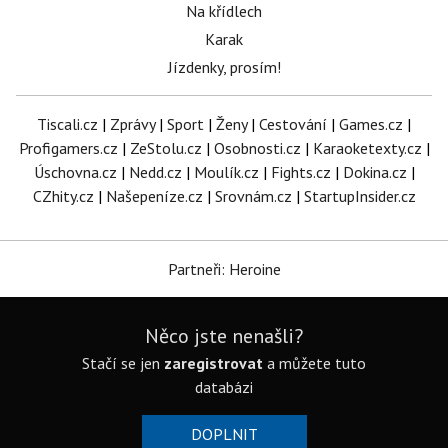
Na křídlech
Karak
Jízdenky, prosím!
Tiscali.cz
|
Zprávy
|
Sport
|
Ženy
|
Cestování
|
Games.cz
|
Profigamers.cz
|
ZeStolu.cz
|
Osobnosti.cz
|
Karaoketexty.cz
|
Úschovna.cz
|
Nedd.cz
|
Moulík.cz
|
Fights.cz
|
Dokina.cz
|
CZhity.cz
|
Našepeníze.cz
|
Srovnám.cz
|
StartupInsider.cz
Partneři: Heroine
Něco jste nenašli?
Stačí se jen
zaregistrovat
a můžete tuto
databázi
DOPLNIT