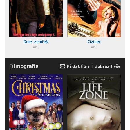
Dnes zemřeš!
Cizinec
2005
2003
Filmografie
Přidat film
|
Zobrazit vše