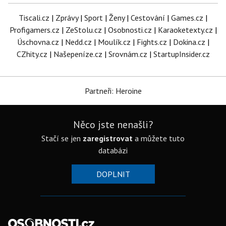
Tiscali.cz
|
Zprávy
|
Sport
|
Ženy
|
Cestování
|
Games.cz
|
Profigamers.cz
|
ZeStolu.cz
|
Osobnosti.cz
|
Karaoketexty.cz
|
Úschovna.cz
|
Nedd.cz
|
Moulík.cz
|
Fights.cz
|
Dokina.cz
|
CZhity.cz
|
Našepeníze.cz
|
Srovnám.cz
|
StartupInsider.cz
Partneři: Heroine
Něco jste nenašli?
Stačí se jen
zaregistrovat
a můžete tuto
databázi
DOPLNIT