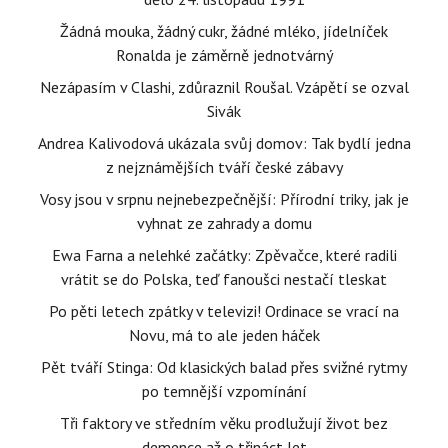
Žádná mouka, žádný cukr, žádné mléko, jídelníček
Ronalda je záměrně jednotvárný
Nezápasím v Clashi, zdůraznil Roušal. Vzápětí se ozval
Sivák
Andrea Kalivodová ukázala svůj domov: Tak bydlí jedna
z nejznámějších tváří české zábavy
Vosy jsou v srpnu nejnebezpečnější: Přírodní triky, jak je
vyhnat ze zahrady a domu
Ewa Farna a nelehké začátky: Zpěvačce, které radili
vrátit se do Polska, teď fanoušci nestačí tleskat
Po pěti letech zpátky v televizi! Ordinace se vrací na
Novu, má to ale jeden háček
Pět tváří Stinga: Od klasických balad přes svižné rytmy
po temnější vzpomínání
Tři faktory ve středním věku prodlužují život bez
demence až o třináct let