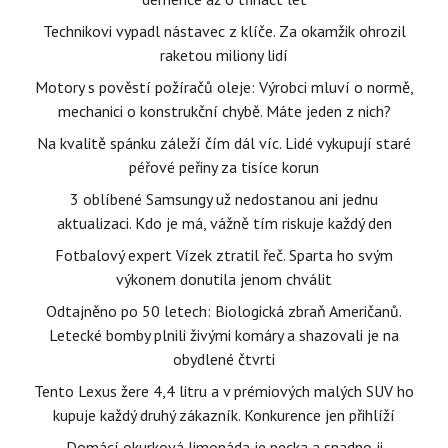
Technikovi vypadl nástavec z klíče. Za okamžik ohrozil
raketou miliony lidí
Motory s pověstí požíračů oleje: Výrobci mluví o normě,
mechanici o konstrukční chybě. Máte jeden z nich?
Na kvalitě spánku záleží čím dál víc. Lidé vykupují staré
péřové peřiny za tisíce korun
3 oblíbené Samsungy už nedostanou ani jednu
aktualizaci. Kdo je má, vážně tím riskuje každý den
Fotbalový expert Vízek ztratil řeč. Sparta ho svým
výkonem donutila jenom chválit
Odtajněno po 50 letech: Biologická zbraň Američanů.
Letecké bomby plnili živými komáry a shazovali je na
obydlené čtvrti
Tento Lexus žere 4,4 litru a v prémiových malých SUV ho
kupuje každý druhý zákazník. Konkurence jen přihlíží
Domácí okurková limonáda je pecka a snadno ji