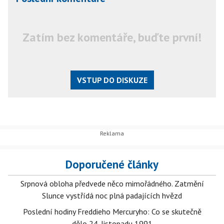
Zatím bez komentáře, buďte první!
VSTUP DO DISKUZE
Doporučené články
Srpnová obloha předvede něco mimořádného. Zatmění
Slunce vystřídá noc plná padajících hvězd
Poslední hodiny Freddieho Mercuryho: Co se skutečně
dělo 24. listopadu 1991