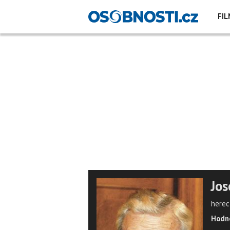
FIL
Jos
herec
Hodno