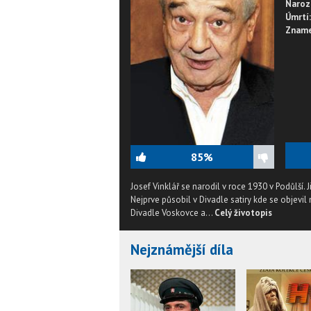
Naroz
Úmrtí:
Zname
85%
Josef Vinklář se narodil v roce 1930 v Podůlší
Nejprve působil v Divadle satiry kde se objevil
Divadle Voskovce a...
Celý životopis
Nejznámější díla