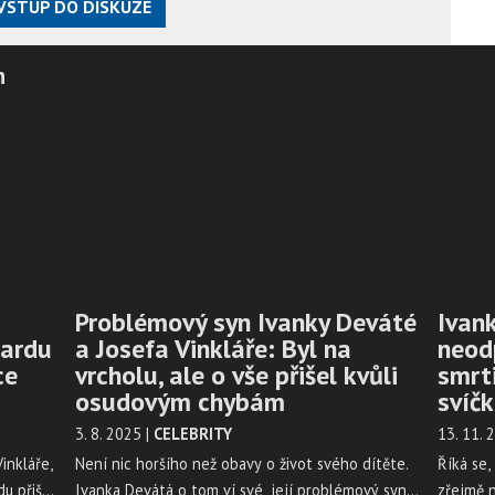
VSTUP DO DISKUZE
h
a
Problémový syn Ivanky Deváté
Ivan
zardu
a Josefa Vinkláře: Byl na
neodp
ce
vrcholu, ale o vše přišel kvůli
smrti
osudovým chybám
svíč
3. 8. 2025
|
CELEBRITY
13. 11.
inkláře,
Není nic horšího než obavy o život svého dítěte.
Říká se,
du přišel
Ivanka Devátá o tom ví své, její problémový syn
zřejmě n