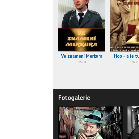
Ve znamení Merkura
Hop - a je t
1978
1977
Fotogalerie