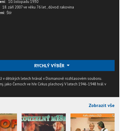
ení:
10. listopadu 1930
18. září 2007
ve věku
76 let
,
důvod: rakovina
ní:
Štír
RYCHLÝ VÝBĚR
. Již v dětských letech hrával v Dismanově rozhlasovém souboru.
 mj. jako Černoch ve hře Cirkus plechový. V letech 1946-1948 hrál v
Zobrazit vše