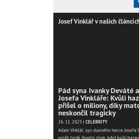
Josef Vinklář v našich článcíc
Pád syna Ivanky Deváté 
Josefa Vinkláře: Kvůli ha
přišel o miliony, díky mat
neskončil tragicky
26. 11. 2025
|
CELEBRITY
Adam Vinklář, syn slavného herce Josefa V
prožil tvrdý životní zlom, když kvůli hazar