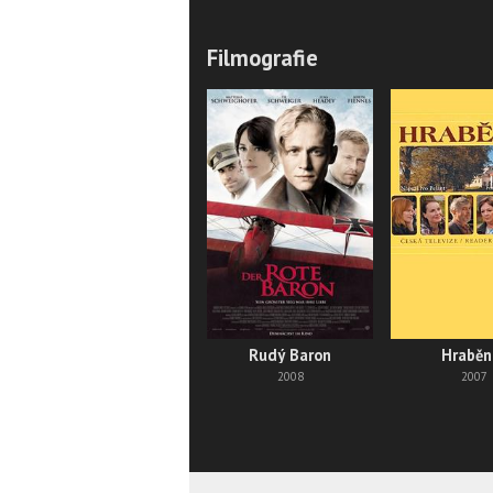
Filmografie
Rudý Baron
Hraběn
2008
2007