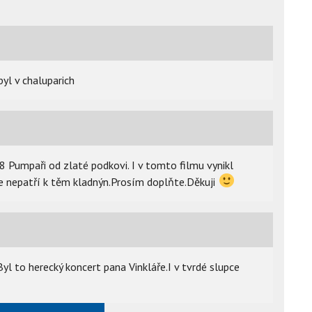
byl v chaluparich
78 Pumpaři od zlaté podkovi. I v tomto filmu vynikl
ole nepatří k těm kladnýn.Prosím doplňte.Děkuji
l to herecký koncert pana Vinkláře.I v tvrdé slupce