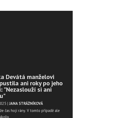
ka Devátá manželovi
ustila ani roky po jeho
: "Nezaslouží si ani
ku"
 2025
|
JANA STRÁŽNÍKOVÁ
 že čas hojí rány. V tomto případě ale
ikoliv.