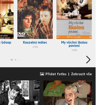
u lidoop
Kouzelný měšec
My všichni školou
povinní
1996
1984
Přidat fotku
|
Zobrazit vše