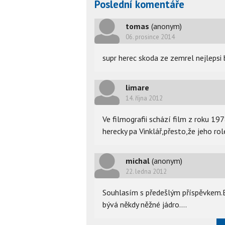
Poslední komentáře
tomas
(anonym)
06. prosince 2014
supr herec skoda ze zemrel nejlepsi 
limare
14. října 2012
Ve filmografii schází film z roku 19
herecky pa Vinklář,přesto,že jeho r
michal
(anonym)
22. ledna 2012
Souhlasím s předešlým příspěvkem.By
bývá někdy něžné jádro....