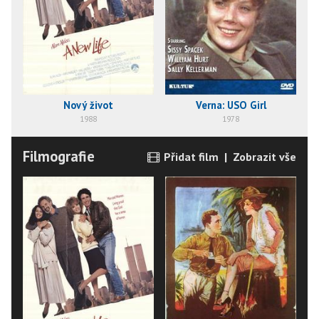
Nový život
Verna: USO Girl
1988
1978
Filmografie
Přidat film
|
Zobrazit vše