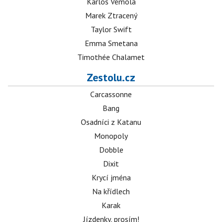
Karlos Vémola
Marek Ztracený
Taylor Swift
Emma Smetana
Timothée Chalamet
Zestolu.cz
Carcassonne
Bang
Osadníci z Katanu
Monopoly
Dobble
Dixit
Krycí jména
Na křídlech
Karak
Jízdenky, prosím!