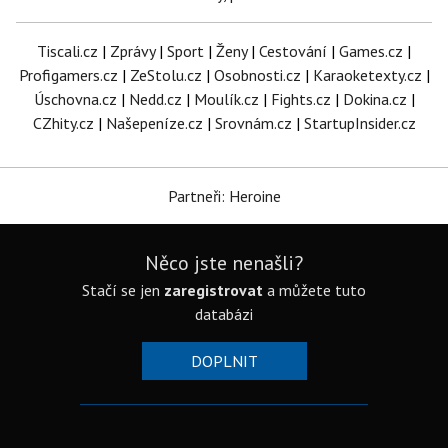
Tiscali.cz
|
Zprávy
|
Sport
|
Ženy
|
Cestování
|
Games.cz
|
Profigamers.cz
|
ZeStolu.cz
|
Osobnosti.cz
|
Karaoketexty.cz
|
Úschovna.cz
|
Nedd.cz
|
Moulík.cz
|
Fights.cz
|
Dokina.cz
|
CZhity.cz
|
Našepeníze.cz
|
Srovnám.cz
|
StartupInsider.cz
Partneři: Heroine
Něco jste nenašli?
Stačí se jen
zaregistrovat
a můžete tuto
databázi
DOPLNIT