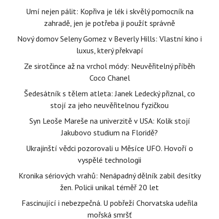
Umí nejen pálit: Kopřiva je lék i skvělý pomocník na
zahradě, jen je potřeba ji použít správně
Nový domov Seleny Gomez v Beverly Hills: Vlastní kino i
luxus, který překvapí
Ze sirotčince až na vrchol módy: Neuvěřitelný příběh
Coco Chanel
Šedesátník s tělem atleta: Janek Ledecký přiznal, co
stojí za jeho neuvěřitelnou fyzičkou
Syn Leoše Mareše na univerzitě v USA: Kolik stojí
Jakubovo studium na Floridě?
Ukrajinští vědci pozorovali u Měsíce UFO. Hovoří o
vyspělé technologii
Kronika sériových vrahů: Nenápadný dělník zabil desítky
žen. Policii unikal téměř 20 let
Fascinující i nebezpečná. U pobřeží Chorvatska udeřila
mořská smršť