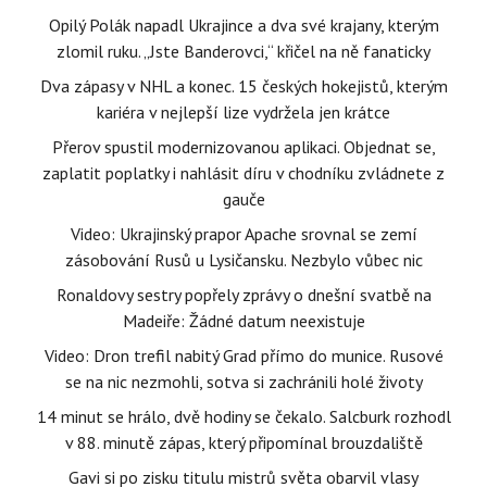
Opilý Polák napadl Ukrajince a dva své krajany, kterým
zlomil ruku. „Jste Banderovci,“ křičel na ně fanaticky
Dva zápasy v NHL a konec. 15 českých hokejistů, kterým
kariéra v nejlepší lize vydržela jen krátce
Přerov spustil modernizovanou aplikaci. Objednat se,
zaplatit poplatky i nahlásit díru v chodníku zvládnete z
gauče
Video: Ukrajinský prapor Apache srovnal se zemí
zásobování Rusů u Lysičansku. Nezbylo vůbec nic
Ronaldovy sestry popřely zprávy o dnešní svatbě na
Madeiře: Žádné datum neexistuje
Video: Dron trefil nabitý Grad přímo do munice. Rusové
se na nic nezmohli, sotva si zachránili holé životy
14 minut se hrálo, dvě hodiny se čekalo. Salcburk rozhodl
v 88. minutě zápas, který připomínal brouzdaliště
Gavi si po zisku titulu mistrů světa obarvil vlasy