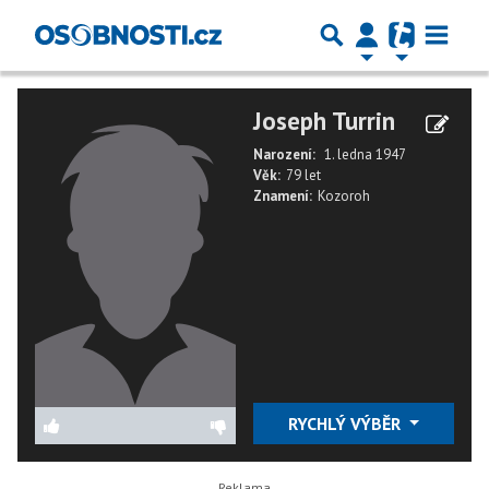
Joseph Turrin
Narození:
1. ledna 1947
Věk:
79 let
Znamení:
Kozoroh
RYCHLÝ VÝBĚR