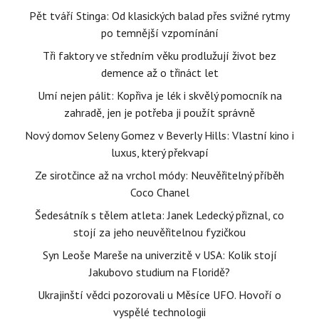
Pět tváří Stinga: Od klasických balad přes svižné rytmy
po temnější vzpomínání
Tři faktory ve středním věku prodlužují život bez
demence až o třináct let
Umí nejen pálit: Kopřiva je lék i skvělý pomocník na
zahradě, jen je potřeba ji použít správně
Nový domov Seleny Gomez v Beverly Hills: Vlastní kino i
luxus, který překvapí
Ze sirotčince až na vrchol módy: Neuvěřitelný příběh
Coco Chanel
Šedesátník s tělem atleta: Janek Ledecký přiznal, co
stojí za jeho neuvěřitelnou fyzičkou
Syn Leoše Mareše na univerzitě v USA: Kolik stojí
Jakubovo studium na Floridě?
Ukrajinští vědci pozorovali u Měsíce UFO. Hovoří o
vyspělé technologii