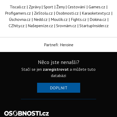
Tiscali.cz
|
Zprávy
|
Sport
|
Ženy
|
Cestování
|
Games.cz
|
Profigamers.cz
|
ZeStolu.cz
|
Osobnosti.cz
|
Karaoketexty.cz
|
Úschovna.cz
|
Nedd.cz
|
Moulík.cz
|
Fights.cz
|
Dokina.cz
|
CZhity.cz
|
Našepeníze.cz
|
Srovnám.cz
|
StartupInsider.cz
Partneři: Heroine
Něco jste nenašli?
Stačí se jen
zaregistrovat
a můžete tuto
databázi
DOPLNIT