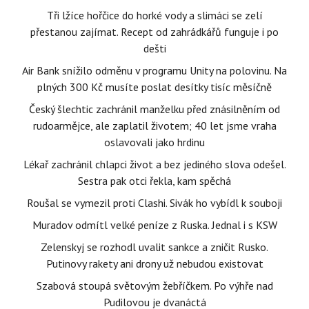
Tři lžíce hořčice do horké vody a slimáci se zelí
přestanou zajímat. Recept od zahrádkářů funguje i po
dešti
Air Bank snížilo odměnu v programu Unity na polovinu. Na
plných 300 Kč musíte poslat desítky tisíc měsíčně
Český šlechtic zachránil manželku před znásilněním od
rudoarmějce, ale zaplatil životem; 40 let jsme vraha
oslavovali jako hrdinu
Lékař zachránil chlapci život a bez jediného slova odešel.
Sestra pak otci řekla, kam spěchá
Roušal se vymezil proti Clashi. Sivák ho vybídl k souboji
Muradov odmítl velké peníze z Ruska. Jednal i s KSW
Zelenskyj se rozhodl uvalit sankce a zničit Rusko.
Putinovy rakety ani drony už nebudou existovat
Szabová stoupá světovým žebříčkem. Po výhře nad
Pudilovou je dvanáctá