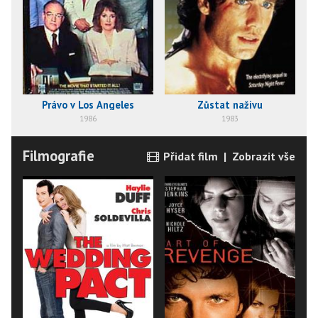
Právo v Los Angeles
Zůstat naživu
1986
1983
Filmografie
Přidat film
|
Zobrazit vše