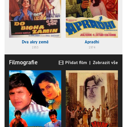
Dva akry země
Apradhi
1953
1974
Filmografie
Přidat film
|
Zobrazit vše