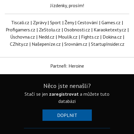
Jízdenky, prosím!
Tiscali.cz
|
Zprávy
|
Sport
|
Ženy
|
Cestování
|
Games.cz
|
Profigamers.cz
|
ZeStolu.cz
|
Osobnosti.cz
|
Karaoketexty.cz
|
Úschovna.cz
|
Nedd.cz
|
Moulík.cz
|
Fights.cz
|
Dokina.cz
|
CZhity.cz
|
Našepeníze.cz
|
Srovnám.cz
|
StartupInsider.cz
Partneři: Heroine
Něco jste nenašli?
Stačí se jen
zaregistrovat
a můžete tuto
databázi
DOPLNIT