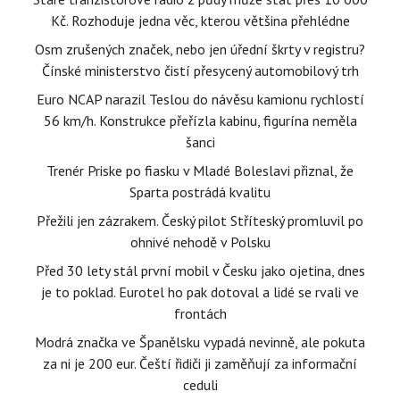
Kč. Rozhoduje jedna věc, kterou většina přehlédne
Osm zrušených značek, nebo jen úřední škrty v registru?
Čínské ministerstvo čistí přesycený automobilový trh
Euro NCAP narazil Teslou do návěsu kamionu rychlostí
56 km/h. Konstrukce přeřízla kabinu, figurína neměla
šanci
Trenér Priske po fiasku v Mladé Boleslavi přiznal, že
Sparta postrádá kvalitu
Přežili jen zázrakem. Český pilot Stříteský promluvil po
ohnivé nehodě v Polsku
Před 30 lety stál první mobil v Česku jako ojetina, dnes
je to poklad. Eurotel ho pak dotoval a lidé se rvali ve
frontách
Modrá značka ve Španělsku vypadá nevinně, ale pokuta
za ni je 200 eur. Čeští řidiči ji zaměňují za informační
ceduli