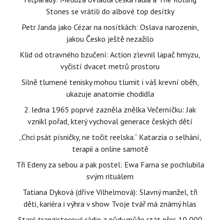
Stones se vrátili do albové top desítky
Petr Janda jako Cézar na nosítkách: Oslava narozenin,
jakou Česko ještě nezažilo
Klid od otravného bzučení: Action zlevnil lapač hmyzu,
vyčistí dvacet metrů prostoru
Silně tlumené tenisky mohou tlumit i váš krevní oběh,
ukazuje anatomie chodidla
2. ledna 1965 poprvé zazněla znělka Večerníčku: Jak
vznikl pořad, který vychoval generace českých dětí
„Chci psát písničky, ne točit reelska.“ Katarzia o selhání,
terapii a online samotě
Tři Edeny za sebou a pak postel: Ewa Farna se pochlubila
svým rituálem
Tatiana Dyková (dříve Vilhelmová): Slavný manžel, tři
děti, kariéra i výhra v show Tvoje tvář má známý hlas
Staré tranzistorové rádio z půdy může stát přes 10 000