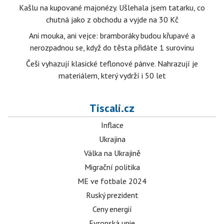
Kašlu na kupované majonézy. Ušlehala jsem tatarku, co
chutná jako z obchodu a vyjde na 30 Kč
Ani mouka, ani vejce: bramboráky budou křupavé a
nerozpadnou se, když do těsta přidáte 1 surovinu
Češi vyhazují klasické teflonové pánve. Nahrazují je
materiálem, který vydrží i 50 let
Tiscali.cz
Inflace
Ukrajina
Válka na Ukrajině
Migrační politika
ME ve fotbale 2024
Ruský prezident
Ceny energií
Evropská unie