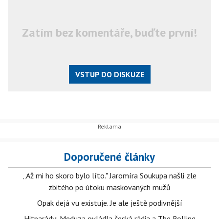
Zatím bez komentáře, buďte první!
VSTUP DO DISKUZE
Doporučené články
„Až mi ho skoro bylo líto." Jaromíra Soukupa našli zle
zbitého po útoku maskovaných mužů
Opak dejá vu existuje. Je ale ještě podivnější
Hitparády: Meduza ovládla česká rádia a The Rolling