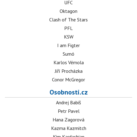
UFC
Oktagon
Clash of The Stars
PFL
KSW
I am Figter
Sumó
Karlos Vémola
Jiří Procházka
Conor McGregor
Osobnosti.cz
Andrej Babiš
Petr Pavel
Hana Zagorová
Kazma Kazmitch
Kim Kardashian