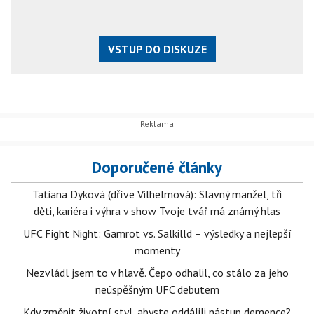
VSTUP DO DISKUZE
Doporučené články
Tatiana Dyková (dříve Vilhelmová): Slavný manžel, tři
děti, kariéra i výhra v show Tvoje tvář má známý hlas
UFC Fight Night: Gamrot vs. Salkilld – výsledky a nejlepší
momenty
Nezvládl jsem to v hlavě. Čepo odhalil, co stálo za jeho
neúspěšným UFC debutem
Kdy změnit životní styl, abyste oddálili nástup demence?