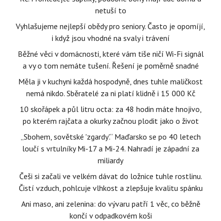
netuší to
Vyhlašujeme nejlepší obědy pro seniory. Často je opomíjí,
i když jsou vhodné na svaly i trávení
Běžné věci v domácnosti, které vám tiše ničí Wi-Fi signál
a vy o tom nemáte tušení. Řešení je poměrně snadné
Měla ji v kuchyni každá hospodyně, dnes tuhle maličkost
nemá nikdo. Sběratelé za ni platí klidně i 15 000 Kč
10 skořápek a půl litru octa: za 48 hodin máte hnojivo,
po kterém rajčata a okurky začnou plodit jako o život
„Sbohem, sovětské 'zgardy'.“ Maďarsko se po 40 letech
loučí s vrtulníky Mi-17 a Mi-24. Nahradí je západní za
miliardy
Češi si začali ve velkém dávat do ložnice tuhle rostlinu.
Čistí vzduch, pohlcuje vlhkost a zlepšuje kvalitu spánku
Ani maso, ani zelenina: do vývaru patří 1 věc, co běžně
končí v odpadkovém koši