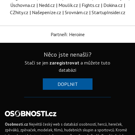
Úschovna.cz
|
Nedd.cz
|
Moulík.cz
|
Fights.cz
|
Dokina.cz
|
CZhity.cz
|
Našepeníze.cz
|
Srovnám.cz
|
StartupInsider.cz
Partneři: Heroine
Něco jste nenašli?
Stačí se jen
zaregistrovat
a můžete tuto
databázi
DOPLNIT
Osobnosti.cz
Největší český web s databází osobností, herců, hereček,
zpěváků, zpěvaček, modelek, filmů, hudebních skupin a sportovců. Kromě