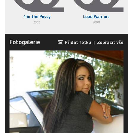
4 in the Pussy
Load Warriors
2013
2008
Fotogalerie
Přidat fotku
|
Zobrazit vše