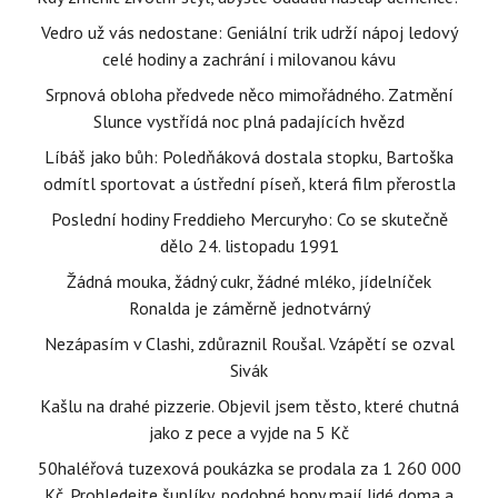
Vedro už vás nedostane: Geniální trik udrží nápoj ledový
celé hodiny a zachrání i milovanou kávu
Srpnová obloha předvede něco mimořádného. Zatmění
Slunce vystřídá noc plná padajících hvězd
Líbáš jako bůh: Poledňáková dostala stopku, Bartoška
odmítl sportovat a ústřední píseň, která film přerostla
Poslední hodiny Freddieho Mercuryho: Co se skutečně
dělo 24. listopadu 1991
Žádná mouka, žádný cukr, žádné mléko, jídelníček
Ronalda je záměrně jednotvárný
Nezápasím v Clashi, zdůraznil Roušal. Vzápětí se ozval
Sivák
Kašlu na drahé pizzerie. Objevil jsem těsto, které chutná
jako z pece a vyjde na 5 Kč
50haléřová tuzexová poukázka se prodala za 1 260 000
Kč. Prohledejte šuplíky, podobné bony mají lidé doma a