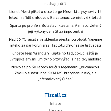
nechají ji dřít
Lionel Messi přišel o otce. Jorge Messi, který synovi v 13
letech zařídil smlouvu s Barcelonou, zemřel v 68 letech
Sparta po prohře s Boleslaví klesla na 9. místo. Zelený
její výkony označil za impotentní
Nad 35 °C rajčata ve skleníku přestanou plodit. Vápenné
mléko za pár korun srazí teplotu dřív, než se listy spálí
Chcete Jeep Wrangler? Kupte ho teď, dokud ještě je.
Evropské emisní limity ho brzy vyřadí z nabídky nadobro
Rusko se po 60 letech loučí s legendární „Buchankou“.
Zvolilo si nástupce: SKM M9, který není ruský, ale
„přemalovaný Číňan“
Tiscali.cz
Inflace
Ukrajina