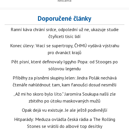
Doporučené články
Ranní káva chrání srdce, odpolední už ne, ukazuje studie
čtyřiceti tisíc lidí
Konec úlevy: Vrací se supertropy, ČHMÚ vydává výstrahu
pro dvanáct krajů
Pět písní, které definovaly Iggyho Popa: od Stooges po
sólovou legendu
Příběhy za písněmi skupiny Jelen: Jindra Polák nechává
čtenáře nahlédnout tam, kam fanoušci dosud nesměli
„Až mi ho skoro bylo líto." Jaromíra Soukupa našli zle
zbitého po útoku maskovaných mužů
Opak dejá vu existuje. Je ale ještě podivnější
Hitparády: Meduza ovládla česká rádia a The Rolling
Stones se vrátili do albové top desítky