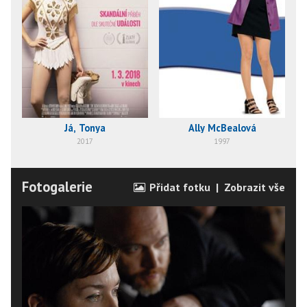
Já, Tonya
Ally McBealová
2017
1997
Fotogalerie
Přidat fotku
|
Zobrazit vše