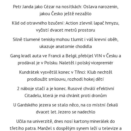
Petr Janda jako Cézar na nosítkách: Oslava narozenin,
jakou Česko ještě nezažilo
Klid od otravného bzučení: Action zlevnil lapač hmyzu,
vyčistí dvacet metrů prostoru
Silně tlumené tenisky mohou tlumit i váš krevní oběh,
ukazuje anatomie chodidla
Gang kradl auta ve Francii a Belgii, přebíjel VIN v Česku a
prodával je v Polsku. Naletěl i polský vicepremiér
Kundrátek vysvětlil konec v Třinci: Klub nechtěl
prodloužit smlouvu, rozhodl hokej dětí
2 náboje stačí a je konec. Rusové chválí efektivní
Citadelu, která je má chránit proti dronům
U Gardského jezera se stalo něco, na co místní čekali
dvacet let. Jezero se nadechlo
Učila na univerzitě, dnes nosí kartony minerálek do
třetího patra. Manžel s dospělým synem leží u televize a