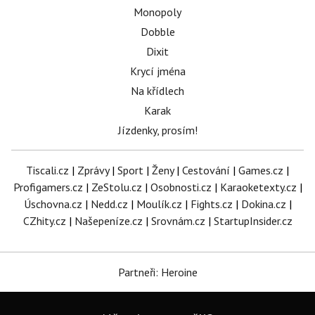
Monopoly
Dobble
Dixit
Krycí jména
Na křídlech
Karak
Jízdenky, prosím!
Tiscali.cz
|
Zprávy
|
Sport
|
Ženy
|
Cestování
|
Games.cz
|
Profigamers.cz
|
ZeStolu.cz
|
Osobnosti.cz
|
Karaoketexty.cz
|
Úschovna.cz
|
Nedd.cz
|
Moulík.cz
|
Fights.cz
|
Dokina.cz
|
CZhity.cz
|
Našepeníze.cz
|
Srovnám.cz
|
StartupInsider.cz
Partneři: Heroine