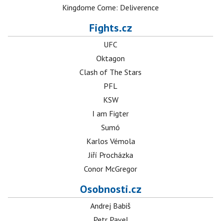
Kingdome Come: Deliverence
Fights.cz
UFC
Oktagon
Clash of The Stars
PFL
KSW
I am Figter
Sumó
Karlos Vémola
Jiří Procházka
Conor McGregor
Osobnosti.cz
Andrej Babiš
Petr Pavel