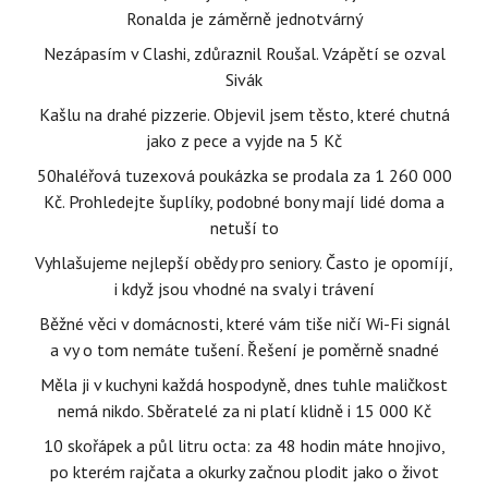
Ronalda je záměrně jednotvárný
Nezápasím v Clashi, zdůraznil Roušal. Vzápětí se ozval
Sivák
Kašlu na drahé pizzerie. Objevil jsem těsto, které chutná
jako z pece a vyjde na 5 Kč
50haléřová tuzexová poukázka se prodala za 1 260 000
Kč. Prohledejte šuplíky, podobné bony mají lidé doma a
netuší to
Vyhlašujeme nejlepší obědy pro seniory. Často je opomíjí,
i když jsou vhodné na svaly i trávení
Běžné věci v domácnosti, které vám tiše ničí Wi-Fi signál
a vy o tom nemáte tušení. Řešení je poměrně snadné
Měla ji v kuchyni každá hospodyně, dnes tuhle maličkost
nemá nikdo. Sběratelé za ni platí klidně i 15 000 Kč
10 skořápek a půl litru octa: za 48 hodin máte hnojivo,
po kterém rajčata a okurky začnou plodit jako o život