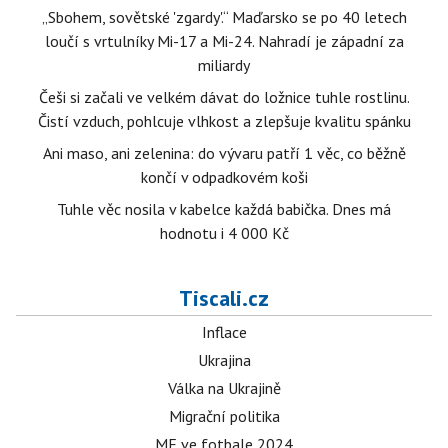
„Sbohem, sovětské 'zgardy'.“ Maďarsko se po 40 letech
loučí s vrtulníky Mi-17 a Mi-24. Nahradí je západní za
miliardy
Češi si začali ve velkém dávat do ložnice tuhle rostlinu.
Čistí vzduch, pohlcuje vlhkost a zlepšuje kvalitu spánku
Ani maso, ani zelenina: do vývaru patří 1 věc, co běžně
končí v odpadkovém koši
Tuhle věc nosila v kabelce každá babička. Dnes má
hodnotu i 4 000 Kč
Tiscali.cz
Inflace
Ukrajina
Válka na Ukrajině
Migrační politika
ME ve fotbale 2024