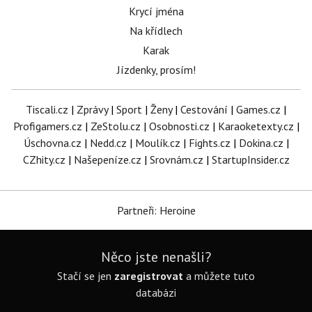
Krycí jména
Na křídlech
Karak
Jízdenky, prosím!
Tiscali.cz
|
Zprávy
|
Sport
|
Ženy
|
Cestování
|
Games.cz
|
Profigamers.cz
|
ZeStolu.cz
|
Osobnosti.cz
|
Karaoketexty.cz
|
Úschovna.cz
|
Nedd.cz
|
Moulík.cz
|
Fights.cz
|
Dokina.cz
|
CZhity.cz
|
Našepeníze.cz
|
Srovnám.cz
|
StartupInsider.cz
Partneři: Heroine
Něco jste nenašli?
Stačí se jen
zaregistrovat
a můžete tuto
databázi