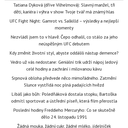
Tatiana Dyková (dříve Vilhelmová): Slavný manžel, tři
děti, kariéra i výhra v show Tvoje tvář má známý hlas
UFC Fight Night: Gamrot vs. Salkilld – výsledky a nejlepší
momenty
Nezvládl jsem to v hlavě. Čepo odhalil, co stálo za jeho
neúspěšným UFC debutem
Kdy změnit životní styl, abyste oddálili nástup demence?
Vedro už vás nedostane: Geniální trik udrží nápoj ledový
celé hodiny a zachrání i milovanou kávu
Srpnová obloha předvede něco mimořádného. Zatmění
Slunce vystřídá noc plná padajících hvězd
Líbáš jako bůh: Poledňáková dostala stopku, Bartoška
odmítl sportovat a ústřední píseň, která film přerostla
Poslední hodiny Freddieho Mercuryho: Co se skutečně
dělo 24. listopadu 1991
Žádná mouka, žádný cukr, žádné mléko, jídelníček