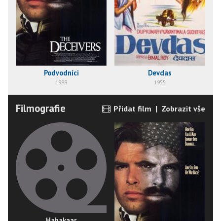
Podvodníci
Devdas
1988
1955
Filmografie
Přidat film
|
Zobrazit vše
Hahakaar