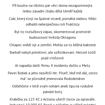
Při bouřce na těchto pár věcí doma nezapomínejte.
Jednu zásadní chybu dělá téměř každý
Cukr, který stojí na špatné straně, pomáhá nádoru. Vědci
odhalili nebezpečnou roli fruktózy
Byl to rozlučkový zápas, okomentoval promotér
budoucnost hvězdy Oktagonu
Chlapec snědl sýr a zemřel. Mohla za to běžná bakterie
Barbaři nebyli primitivní, ale sofistikovaní. Historii totiž
psali vítězové
AI napadla další firmu. K incidentu došlo u Mety
Pavel Bobek a jeho největší hit: Píseň „Veď mě dál, cesto
má“ se původně jmenovala Rododendron
Odlehčete v létě svým nohám aneb tipy na vzdušné
pánské boty
Krabička za 125 Kč z Actionu ušetří tisíce za opraváře,
jindy stojí 10 000 Kč. Regál s nářadím je věčně prázdný