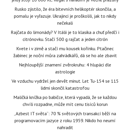
Rusko zjistilo, že éra bitevních helikoptér skončila, a
pomalu je vyřazuje. Ukrajinci je proškolili, jak to nikdy
nečekali
Rajčata do limonády? V Itálii je to klasika a chuť předčí i
citrónovku. Stačí 500 g rajčat a jeden citrón
Kvete i v zimě a stačí mu kousek kořínku. Ptačinec
žabinec je noční můra zahrádkářů, dá se ho ale zbavit
Nejhloupější znamení zvěrokruhu: 4 hlupáci dle
astrologie
Ve vzduchu vydržel jen devět minut. Let Tu-154 se 115
lidmi skončil katastrofou
Maličká knížka po babičce, která vypadá, že se každou
chvíli rozpadne, může mít cenu tisíců korun
„Azbest IT světa“: 70 % světových transakcí běží na
programovacím jazyce z roku 1959. Nikdo ho neumí
nahradit