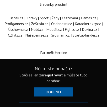
Jízdenky, prosím!
Tiscali.cz
|
Zprávy
|
Sport
|
Ženy
|
Cestování
|
Games.cz
|
Profigamers.cz
|
ZeStolu.cz
|
Osobnosti.cz
|
Karaoketexty.cz
|
Úschovna.cz
|
Nedd.cz
|
Moulík.cz
|
Fights.cz
|
Dokina.cz
|
CZhity.cz
|
Našepeníze.cz
|
Srovnám.cz
|
StartupInsider.cz
Partneři: Heroine
Něco jste nenašli?
Stačí se jen
zaregistrovat
a můžete tuto
databázi
DOPLNIT