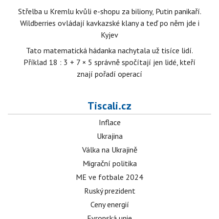
Střelba u Kremlu kvůli e-shopu za biliony, Putin panikaří.
Wildberries ovládají kavkazské klany a teď po něm jde i
Kyjev
Tato matematická hádanka nachytala už tisíce lidí.
Příklad 18 : 3 + 7 × 5 správně spočítají jen lidé, kteří
znají pořadí operací
Tiscali.cz
Inflace
Ukrajina
Válka na Ukrajině
Migrační politika
ME ve fotbale 2024
Ruský prezident
Ceny energií
Evropská unie