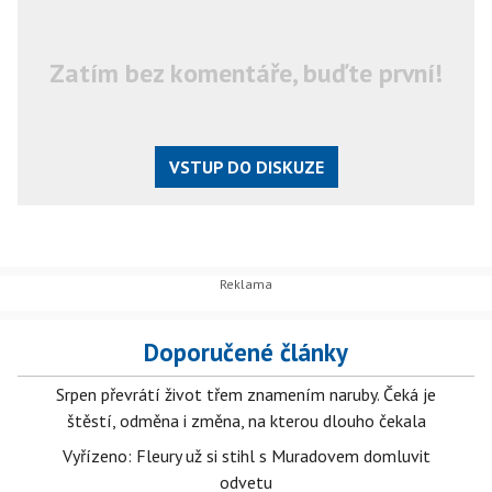
Zatím bez komentáře, buďte první!
VSTUP DO DISKUZE
Doporučené články
Srpen převrátí život třem znamením naruby. Čeká je
štěstí, odměna i změna, na kterou dlouho čekala
Vyřízeno: Fleury už si stihl s Muradovem domluvit
odvetu