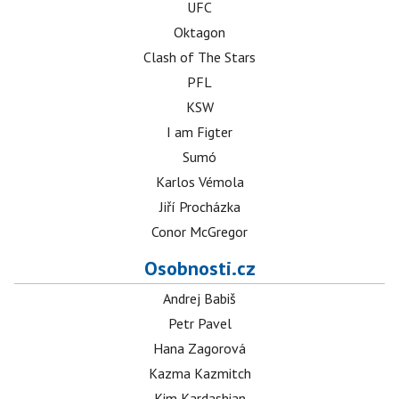
UFC
Oktagon
Clash of The Stars
PFL
KSW
I am Figter
Sumó
Karlos Vémola
Jiří Procházka
Conor McGregor
Osobnosti.cz
Andrej Babiš
Petr Pavel
Hana Zagorová
Kazma Kazmitch
Kim Kardashian