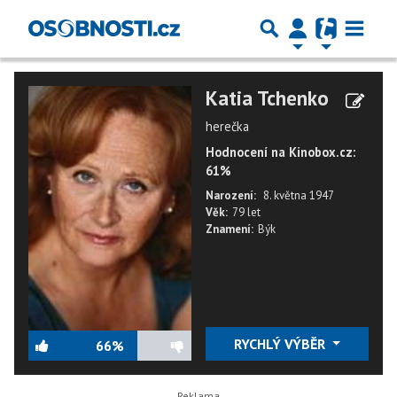
Katia Tchenko
herečka
Hodnocení na Kinobox.cz:
61%
Narození:
8. května 1947
Věk:
79 let
Znamení:
Býk
RYCHLÝ VÝBĚR
66%