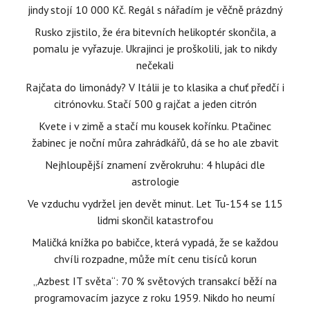
jindy stojí 10 000 Kč. Regál s nářadím je věčně prázdný
Rusko zjistilo, že éra bitevních helikoptér skončila, a
pomalu je vyřazuje. Ukrajinci je proškolili, jak to nikdy
nečekali
Rajčata do limonády? V Itálii je to klasika a chuť předčí i
citrónovku. Stačí 500 g rajčat a jeden citrón
Kvete i v zimě a stačí mu kousek kořínku. Ptačinec
žabinec je noční můra zahrádkářů, dá se ho ale zbavit
Nejhloupější znamení zvěrokruhu: 4 hlupáci dle
astrologie
Ve vzduchu vydržel jen devět minut. Let Tu-154 se 115
lidmi skončil katastrofou
Maličká knížka po babičce, která vypadá, že se každou
chvíli rozpadne, může mít cenu tisíců korun
„Azbest IT světa“: 70 % světových transakcí běží na
programovacím jazyce z roku 1959. Nikdo ho neumí