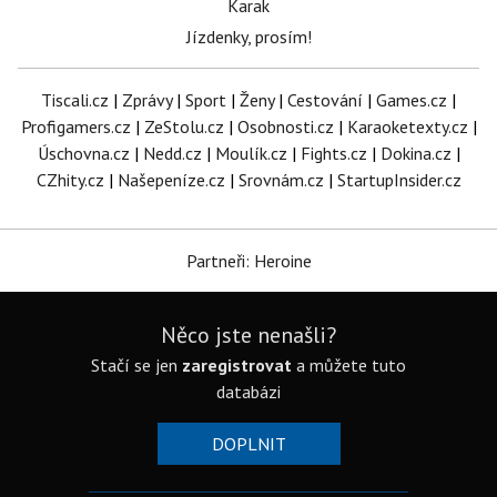
Karak
Jízdenky, prosím!
Tiscali.cz
|
Zprávy
|
Sport
|
Ženy
|
Cestování
|
Games.cz
|
Profigamers.cz
|
ZeStolu.cz
|
Osobnosti.cz
|
Karaoketexty.cz
|
Úschovna.cz
|
Nedd.cz
|
Moulík.cz
|
Fights.cz
|
Dokina.cz
|
CZhity.cz
|
Našepeníze.cz
|
Srovnám.cz
|
StartupInsider.cz
Partneři: Heroine
Něco jste nenašli?
Stačí se jen
zaregistrovat
a můžete tuto
databázi
DOPLNIT