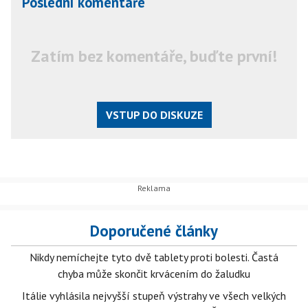
Poslední komentáře
Zatím bez komentáře, buďte první!
VSTUP DO DISKUZE
Doporučené články
Nikdy nemíchejte tyto dvě tablety proti bolesti. Častá
chyba může skončit krvácením do žaludku
Itálie vyhlásila nejvyšší stupeň výstrahy ve všech velkých