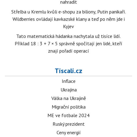
nahradit
Střelba u Kremlu kvůli e-shopu za biliony, Putin panikaří.
Wildberries ovládají kavkazské klany a teď po něm jde i
Kyjev
Tato matematická hádanka nachytala už tisíce lidí.
Příklad 18 : 3 + 7 × 5 správně spočítají jen lidé, kteří
znají pořadí operací
Tiscali.cz
Inflace
Ukrajina
Válka na Ukrajině
Migrační politika
ME ve fotbale 2024
Ruský prezident
Ceny energií