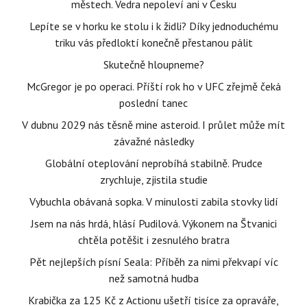
městech. Vedra nepoleví ani v Česku
Lepíte se v horku ke stolu i k židli? Díky jednoduchému
triku vás předloktí konečně přestanou pálit
Skutečně hloupneme?
McGregor je po operaci. Příští rok ho v UFC zřejmě čeká
poslední tanec
V dubnu 2029 nás těsně mine asteroid. I průlet může mít
závažné následky
Globální oteplování neprobíhá stabilně. Prudce
zrychluje, zjistila studie
Vybuchla obávaná sopka. V minulosti zabila stovky lidí
Jsem na nás hrdá, hlásí Pudilová. Výkonem na Štvanici
chtěla potěšit i zesnulého bratra
Pět nejlepších písní Seala: Příběh za nimi překvapí víc
než samotná hudba
Krabička za 125 Kč z Actionu ušetří tisíce za opraváře,