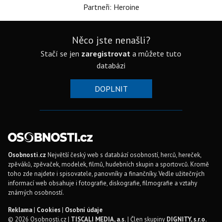
Partneři: Heroine
Něco jste nenašli?
Stačí se jen
zaregistrovat
a můžete tuto
databázi
DOPLNIT
Osobnosti.cz
Největší český web s databází osobností, herců, hereček,
zpěváků, zpěvaček, modelek, filmů, hudebních skupin a sportovců. Kromě
toho zde najdete i spisovatele, panovníky a finančníky. Vedle užitečných
informací web obsahuje i fotografie, diskografie, filmografie a vztahy
známých osobností.
Reklama
|
Cookies
|
Osobní údaje
© 2026 Osobnosti.cz |
TISCALI MEDIA, a.s.
| Člen skupiny
DIGNITY, s.r.o.