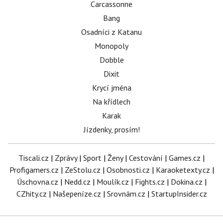
Carcassonne
Bang
Osadníci z Katanu
Monopoly
Dobble
Dixit
Krycí jména
Na křídlech
Karak
Jízdenky, prosím!
Tiscali.cz
|
Zprávy
|
Sport
|
Ženy
|
Cestování
|
Games.cz
|
Profigamers.cz
|
ZeStolu.cz
|
Osobnosti.cz
|
Karaoketexty.cz
|
Úschovna.cz
|
Nedd.cz
|
Moulík.cz
|
Fights.cz
|
Dokina.cz
|
CZhity.cz
|
Našepeníze.cz
|
Srovnám.cz
|
StartupInsider.cz