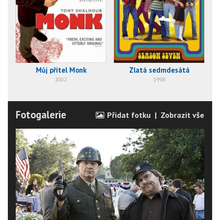
Můj přítel Monk
Zlatá sedmdesátá
2002
1998
Fotogalerie
Přidat fotku
|
Zobrazit vše