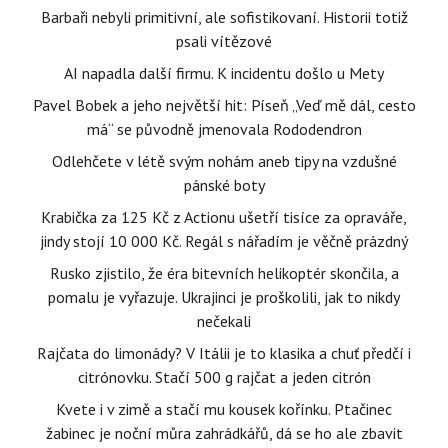
Barbaři nebyli primitivní, ale sofistikovaní. Historii totiž
psali vítězové
AI napadla další firmu. K incidentu došlo u Mety
Pavel Bobek a jeho největší hit: Píseň „Veď mě dál, cesto
má“ se původně jmenovala Rododendron
Odlehčete v létě svým nohám aneb tipy na vzdušné
pánské boty
Krabička za 125 Kč z Actionu ušetří tisíce za opraváře,
jindy stojí 10 000 Kč. Regál s nářadím je věčně prázdný
Rusko zjistilo, že éra bitevních helikoptér skončila, a
pomalu je vyřazuje. Ukrajinci je proškolili, jak to nikdy
nečekali
Rajčata do limonády? V Itálii je to klasika a chuť předčí i
citrónovku. Stačí 500 g rajčat a jeden citrón
Kvete i v zimě a stačí mu kousek kořínku. Ptačinec
žabinec je noční můra zahrádkářů, dá se ho ale zbavit