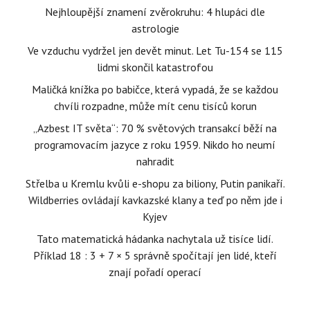
Nejhloupější znamení zvěrokruhu: 4 hlupáci dle
astrologie
Ve vzduchu vydržel jen devět minut. Let Tu-154 se 115
lidmi skončil katastrofou
Maličká knížka po babičce, která vypadá, že se každou
chvíli rozpadne, může mít cenu tisíců korun
„Azbest IT světa“: 70 % světových transakcí běží na
programovacím jazyce z roku 1959. Nikdo ho neumí
nahradit
Střelba u Kremlu kvůli e-shopu za biliony, Putin panikaří.
Wildberries ovládají kavkazské klany a teď po něm jde i
Kyjev
Tato matematická hádanka nachytala už tisíce lidí.
Příklad 18 : 3 + 7 × 5 správně spočítají jen lidé, kteří
znají pořadí operací