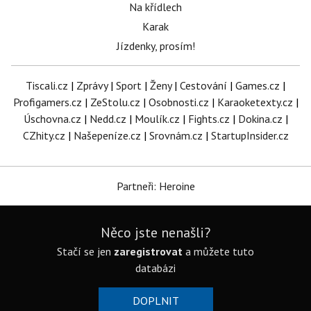
Na křídlech
Karak
Jízdenky, prosím!
Tiscali.cz
|
Zprávy
|
Sport
|
Ženy
|
Cestování
|
Games.cz
|
Profigamers.cz
|
ZeStolu.cz
|
Osobnosti.cz
|
Karaoketexty.cz
|
Úschovna.cz
|
Nedd.cz
|
Moulík.cz
|
Fights.cz
|
Dokina.cz
|
CZhity.cz
|
Našepeníze.cz
|
Srovnám.cz
|
StartupInsider.cz
Partneři: Heroine
Něco jste nenašli?
Stačí se jen
zaregistrovat
a můžete tuto
databázi
DOPLNIT