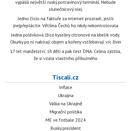
vypálili největší ruský potravinový terminál. Nebude
slunečnicový olej
Jedno číslo na faktuře za internet prozradí, jestli
(ne)přeplácíte. Většina Čechů ho nikdy nekontrolovala
Jedna polévková lžíce kyseliny citronové na kbelík vody.
Okurky po ní nabírají objem a kořeny vstřebávají víc živin
17 let manželství, tři děti a pak test DNA: Celina zjistila,
že si vzala vlastního příbuzného
Tiscali.cz
Inflace
Ukrajina
Válka na Ukrajině
Migrační politika
ME ve fotbale 2024
Ruský prezident