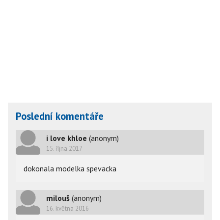
Poslední komentáře
i love khloe
(anonym)
15. října 2017
dokonala modelka spevacka
milouš
(anonym)
16. května 2016