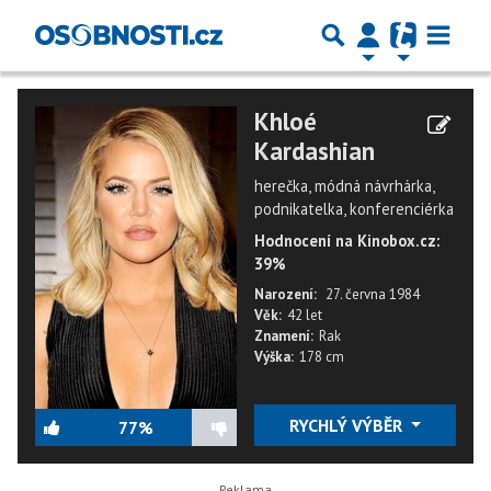
Khloé
Kardashian
herečka, módná návrhárka,
podnikatelka, konferenciérka
Hodnocení na Kinobox.cz:
39%
Narození:
27. června 1984
Věk:
42 let
Znamení:
Rak
Výška:
178 cm
RYCHLÝ VÝBĚR
77%