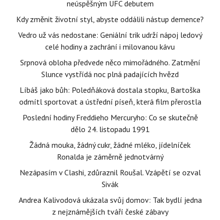
neúspěšným UFC debutem
Kdy změnit životní styl, abyste oddálili nástup demence?
Vedro už vás nedostane: Geniální trik udrží nápoj ledový
celé hodiny a zachrání i milovanou kávu
Srpnová obloha předvede něco mimořádného. Zatmění
Slunce vystřídá noc plná padajících hvězd
Líbáš jako bůh: Poledňáková dostala stopku, Bartoška
odmítl sportovat a ústřední píseň, která film přerostla
Poslední hodiny Freddieho Mercuryho: Co se skutečně
dělo 24. listopadu 1991
Žádná mouka, žádný cukr, žádné mléko, jídelníček
Ronalda je záměrně jednotvárný
Nezápasím v Clashi, zdůraznil Roušal. Vzápětí se ozval
Sivák
Andrea Kalivodová ukázala svůj domov: Tak bydlí jedna
z nejznámějších tváří české zábavy