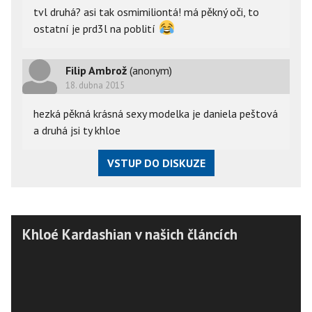
tvl druhá? asi tak osmimiliontá! má pěkný oči, to
ostatní je prd3l na poblití
Filip Ambrož
(anonym)
18. dubna 2015
hezká pěkná krásná sexy modelka je daniela peštová
a druhá jsi ty khloe
VSTUP DO DISKUZE
Khloé Kardashian v našich článcích