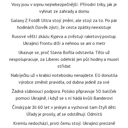
Vosy jsou v srpnu nejnebezpečnější: Přírodní triky, jak je
vyhnat ze zahrady a domu
Galaxy Z Fold8 Ultra stojí jmění, ale stojí za to. Po pár
hodinách člověk zjistí, že cesta zpátky neexistuje
Rusové věští zkázu Kyjeva a zvěstují raketový postup.
Ukrajinci frontu drží a nehnou se ani o metr
Ukazuje se, proč Slavia Bořila odstavila. Tělo už
nespolupracuje, za Liberec odehrál jen půl hodiny a musel
střídat
Nabíječku už v krabici notebooku nenajdete. EU donutila
výrobce změnit pravidla, od dubna jedině za své
Žádná slábnoucí podpora. Polsko připravuje 50. balíček
pomoci Ukrajině, i když se s ní hádá kvůli Banderovi
Čínský pár žil 60 let v jeskyni a vychoval tam čtyři děti.
Úřady je prosily, ať se odstěhují. Odmítli
Kremlu nedochází, proti čemu stojí. Ukrajinci precizně