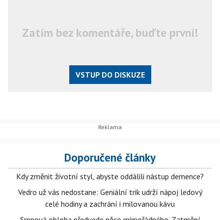
Zatím bez komentáře, buďte první!
VSTUP DO DISKUZE
Doporučené články
Kdy změnit životní styl, abyste oddálili nástup demence?
Vedro už vás nedostane: Geniální trik udrží nápoj ledový
celé hodiny a zachrání i milovanou kávu
Srpnová obloha předvede něco mimořádného. Zatmění