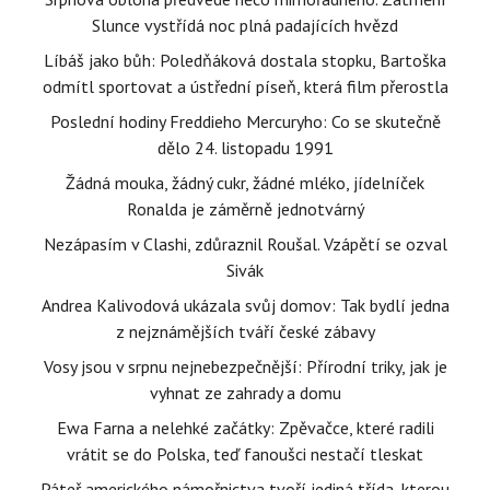
Slunce vystřídá noc plná padajících hvězd
Líbáš jako bůh: Poledňáková dostala stopku, Bartoška
odmítl sportovat a ústřední píseň, která film přerostla
Poslední hodiny Freddieho Mercuryho: Co se skutečně
dělo 24. listopadu 1991
Žádná mouka, žádný cukr, žádné mléko, jídelníček
Ronalda je záměrně jednotvárný
Nezápasím v Clashi, zdůraznil Roušal. Vzápětí se ozval
Sivák
Andrea Kalivodová ukázala svůj domov: Tak bydlí jedna
z nejznámějších tváří české zábavy
Vosy jsou v srpnu nejnebezpečnější: Přírodní triky, jak je
vyhnat ze zahrady a domu
Ewa Farna a nelehké začátky: Zpěvačce, které radili
vrátit se do Polska, teď fanoušci nestačí tleskat
Páteř amerického námořnictva tvoří jediná třída, kterou