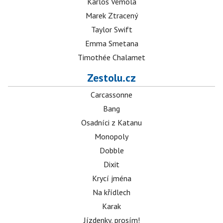
Karlos Vémola
Marek Ztracený
Taylor Swift
Emma Smetana
Timothée Chalamet
Zestolu.cz
Carcassonne
Bang
Osadníci z Katanu
Monopoly
Dobble
Dixit
Krycí jména
Na křídlech
Karak
Jízdenky, prosím!