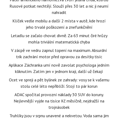
Rusové potkat nechtějí. Slouží přes 30 let a nic ji neumí
nahradit
Klíček vedle mobilu a další 2 místa v autě, kde hrozí
jeho trvalé poškození a znefunkčnění
Letadlu se začalo chovat divně. Za 63 minut čiré hrůzy
mohla triviální matematická chyba
V zácpě ve vedru zapnul topení na maximum. Absurdní
trik zachrání motor před opravou za desítky tisíc
Aplikace Záchranka umí nově zavolat psychologa jedním
kliknutím. Zatím jen v jednom kraji, další už čekají
Ocet ve spreji a pět bylinek ze zahrady: vosy se k vašemu
stolu celé léto nepřiblíží. Stojí to pár korun
ADAC spočítal provozní náklady 30 SUV do koruny.
Nejlevnější vyjde na tisíce Kč měsíčně, nejdražší na
trojnásobek
Truhlíky jsou v srpnu unavené a nekvetou. Voda sama jim