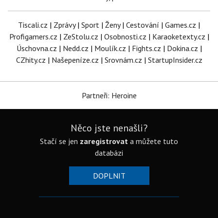
Tiscali.cz
|
Zprávy
|
Sport
|
Ženy
|
Cestování
|
Games.cz
|
Profigamers.cz
|
ZeStolu.cz
|
Osobnosti.cz
|
Karaoketexty.cz
|
Úschovna.cz
|
Nedd.cz
|
Moulík.cz
|
Fights.cz
|
Dokina.cz
|
CZhity.cz
|
Našepeníze.cz
|
Srovnám.cz
|
StartupInsider.cz
Partneři: Heroine
Něco jste nenašli?
Stačí se jen
zaregistrovat
a můžete tuto
databázi
DOPLNIT