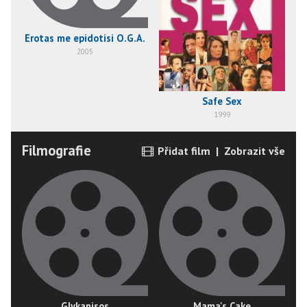
Erotas me epidotisi O.G.A.
2005
Safe Sex
1999
Filmografie
Přidat film
|
Zobrazit vše
Glykanisos
Mama's Cake