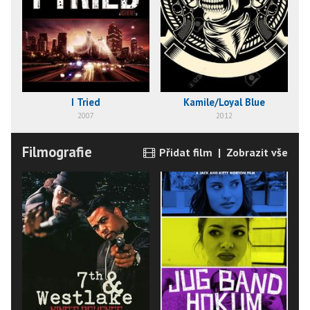
I Tried
Kamile/Loyal Blue
2007
2012
Filmografie
Přidat film
|
Zobrazit vše