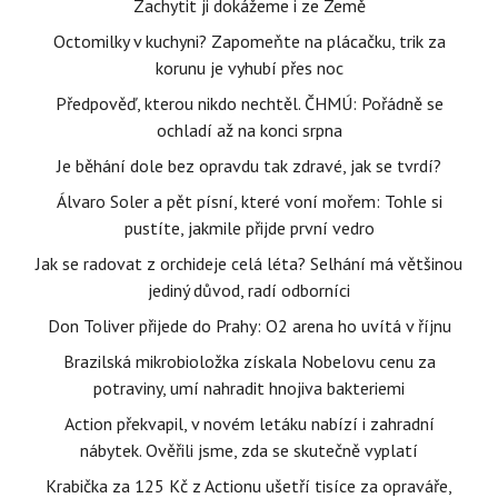
Zachytit ji dokážeme i ze Země
Octomilky v kuchyni? Zapomeňte na plácačku, trik za
korunu je vyhubí přes noc
Předpověď, kterou nikdo nechtěl. ČHMÚ: Pořádně se
ochladí až na konci srpna
Je běhání dole bez opravdu tak zdravé, jak se tvrdí?
Álvaro Soler a pět písní, které voní mořem: Tohle si
pustíte, jakmile přijde první vedro
Jak se radovat z orchideje celá léta? Selhání má většinou
jediný důvod, radí odborníci
Don Toliver přijede do Prahy: O2 arena ho uvítá v říjnu
Brazilská mikrobioložka získala Nobelovu cenu za
potraviny, umí nahradit hnojiva bakteriemi
Action překvapil, v novém letáku nabízí i zahradní
nábytek. Ověřili jsme, zda se skutečně vyplatí
Krabička za 125 Kč z Actionu ušetří tisíce za opraváře,