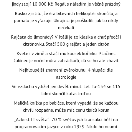
jindy stojí 10 000 Kč. Regál s nářadím je věčně prázdný
Rusko zjistilo, že éra bitevních helikoptér skončila, a
pomalu je vyřazuje. Ukrajinci je proškolili, jak to nikdy
nečekali
Rajčata do limonády? V Itálii je to klasika a chuť předčí i
citrónovku. Stačí 500 g rajčat a jeden citrón
Kvete i v zimě a stačí mu kousek kořínku. Ptačinec
žabinec je noční můra zahrádkářů, dá se ho ale zbavit
Nejhloupější znamení zvěrokruhu: 4 hlupáci dle
astrologie
Ve vzduchu vydržel jen devět minut. Let Tu-154 se 115
lidmi skončil katastrofou
Maličká knížka po babičce, která vypadá, že se každou
chvíli rozpadne, může mít cenu tisíců korun
„Azbest IT světa“: 70 % světových transakcí běží na
programovacím jazyce z roku 1959. Nikdo ho neumí