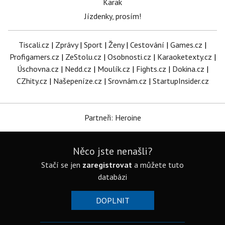
Karak
Jízdenky, prosím!
Tiscali.cz
|
Zprávy
|
Sport
|
Ženy
|
Cestování
|
Games.cz
|
Profigamers.cz
|
ZeStolu.cz
|
Osobnosti.cz
|
Karaoketexty.cz
|
Úschovna.cz
|
Nedd.cz
|
Moulík.cz
|
Fights.cz
|
Dokina.cz
|
CZhity.cz
|
Našepeníze.cz
|
Srovnám.cz
|
StartupInsider.cz
Partneři: Heroine
Něco jste nenašli?
Stačí se jen
zaregistrovat
a můžete tuto
databázi
DOPLNIT