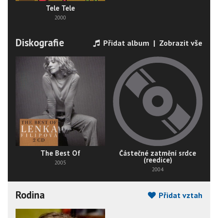
Tele Tele
2000
Diskografie
Přidat album
|
Zobrazit vše
The Best Of
Částečné zatmění srdce
(reedice)
2005
2004
Rodina
Přidat vztah