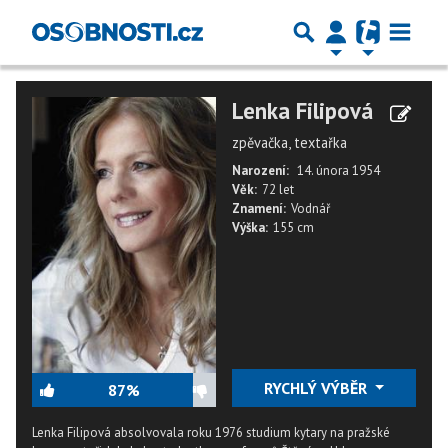
Lenka Filipová
zpěvačka, textařka
Narození:
14. února 1954
Věk:
72 let
Znamení:
Vodnář
Výška:
155 cm
RYCHLÝ VÝBĚR
87%
Lenka Filipová absolvovala roku 1976 studium kytary na pražské