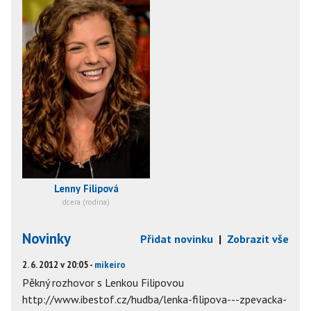
Lenny Filipová
dcera (rodina)
Novinky
Přidat novinku
|
Zobrazit vše
2. 6. 2012 v 20:05 -
mikeiro
Pěkný rozhovor s Lenkou Filipovou
http://www.ibestof.cz/hudba/lenka-filipova---zpevacka-