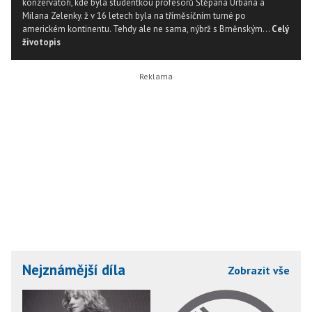
konzervatoři, kde byla studentkou profesorů Štěpána Urbana a
Milana Zelenky. ž v 16 letech byla na tříměsíčním turné po
americkém kontinentu. Tehdy ale ne sama, nýbrž s Brněnským...
Celý
životopis
Nejznámější díla
Zobrazit vše