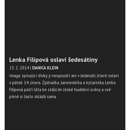
Lenka Filipová oslaví šedesátiny
13. 2. 2014
|
DANICA KLEIN
Image zpívající dívky ji neopouští ani v šedesáti, které oslaví
v pátek 14. února. Zpěvačka, šansoniérka a kytaristka Lenka
Filipová patří léta ke stálicím české hudební scény a své
písně si často skládá sama.