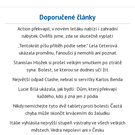
Doporučené články
Action překvapil, v novém letáku nabízí i zahradní
nábytek. Ověřili jsme, zda se skutečně vyplatí
„Tentokrát píšu příběh podle sebe." Lela Ceterová
ukázala proměnu, fanoušci ji nemohli ani poznat
Stanislav Hložek si prošel velkým smutkem po ztrátě
syna: Bolest, se kterou se dodnes učí žít
Největší odpad Clashe, nebral si servítky Karlos Benda
Lucie Bílá ukázala, jak bydlí: Dům, který překvapí
každého, kdo ji zná jen z pódia
Nikdy nemíchejte tyto dvě tablety proti bolesti. Častá
chyba může skončit krvácením do žaludku
Itálie vyhlásila nejvyšší stupeň výstrahy ve všech velkých
městech. Vedra nepoleví ani v Česku