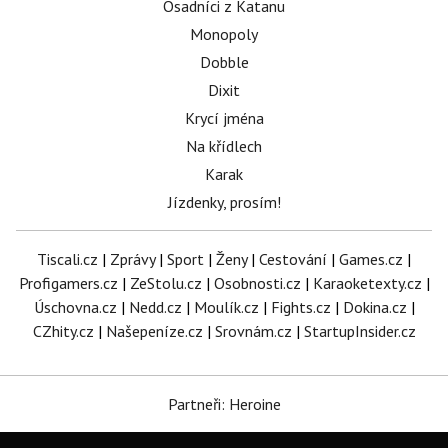
Osadníci z Katanu
Monopoly
Dobble
Dixit
Krycí jména
Na křídlech
Karak
Jízdenky, prosím!
Tiscali.cz
|
Zprávy
|
Sport
|
Ženy
|
Cestování
|
Games.cz
|
Profigamers.cz
|
ZeStolu.cz
|
Osobnosti.cz
|
Karaoketexty.cz
|
Úschovna.cz
|
Nedd.cz
|
Moulík.cz
|
Fights.cz
|
Dokina.cz
|
CZhity.cz
|
Našepeníze.cz
|
Srovnám.cz
|
StartupInsider.cz
Partneři: Heroine