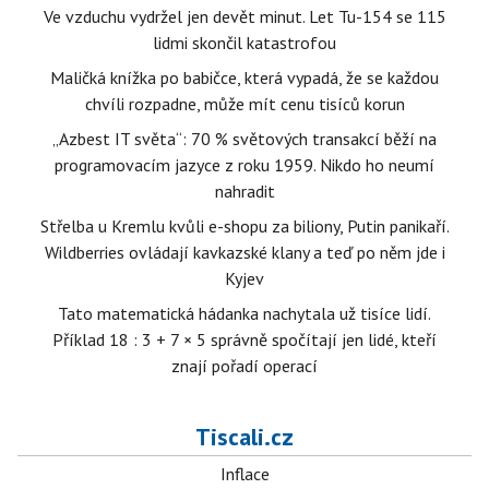
Ve vzduchu vydržel jen devět minut. Let Tu-154 se 115
lidmi skončil katastrofou
Maličká knížka po babičce, která vypadá, že se každou
chvíli rozpadne, může mít cenu tisíců korun
„Azbest IT světa“: 70 % světových transakcí běží na
programovacím jazyce z roku 1959. Nikdo ho neumí
nahradit
Střelba u Kremlu kvůli e-shopu za biliony, Putin panikaří.
Wildberries ovládají kavkazské klany a teď po něm jde i
Kyjev
Tato matematická hádanka nachytala už tisíce lidí.
Příklad 18 : 3 + 7 × 5 správně spočítají jen lidé, kteří
znají pořadí operací
Tiscali.cz
Inflace