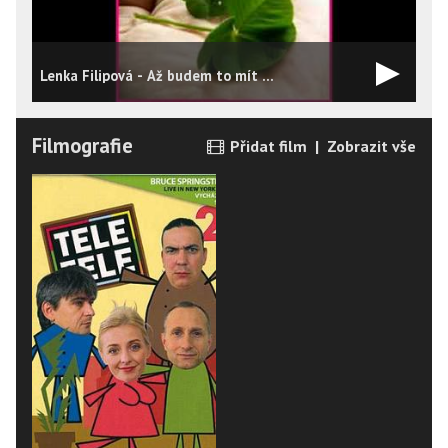
Lenka Filipová - Až budem to mít ...
L
Filmografie
Přidat film
|
Zobrazit vše