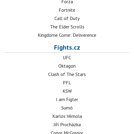
Forza
Fortnite
Call of Duty
The Elder Scrolls
Kingdome Come: Deliverence
Fights.cz
UFC
Oktagon
Clash of The Stars
PFL
KSW
I am Figter
Sumó
Karlos Vémola
Jiří Procházka
Conor McGregor