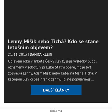
Lenny, Mišík nebo Tichá? Kdo se stane
letošním objevem?
21. 11. 2013
|
DANICA KLEIN
Objevem roku v anketě Český slavík, jejíž výsledky budou
oznámeny v sobotu v pražské Státní opeře, může být
zpěvačka Lenny, Adam Mišík nebo Kateřina Marie Tichá. V
kategorii Slavíci bez hranic zahrnující nejpopulárnější
slovenské interprety v ČR jsou v první trojici podle abecedy
DALŠÍ ČLÁNKY
Elán, No Name a Miro Žbirka.