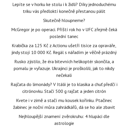
Lepíte se v horku ke stolu i k židli? Díky jednoduchému
triku vás předloktí konečně přestanou pálit
Skutečně hloupneme?
McGregor je po operaci. Příští rok ho v UFC zřejmě čeká
poslední tanec
Krabička za 125 Kč z Actionu ušetří tisíce za opraváře,
jindy stojí 10 000 Kč. Regál s nářadím je věčně prázdný
Rusko zjistilo, že éra bitevních helikoptér skončila, a
pomalu je vyřazuje. Ukrajinci je proškolili, jak to nikdy
nečekali
Rajčata do limonády? V Itálii je to klasika a chuť předčí i
citrónovku. Stačí 500 g rajčat a jeden citrón
Kvete i v zimě a stačí mu kousek kořínku. Ptačinec
žabinec je noční můra zahrádkářů, dá se ho ale zbavit
Nejhloupější znamení zvěrokruhu: 4 hlupáci dle
astrologie