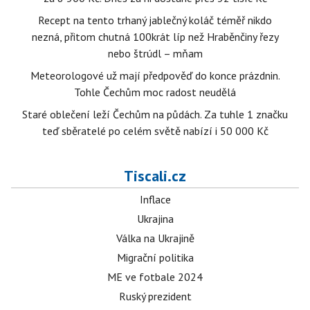
Recept na tento trhaný jablečný koláč téměř nikdo
nezná, přitom chutná 100krát líp než Hraběnčiny řezy
nebo štrúdl – mňam
Meteorologové už mají předpověď do konce prázdnin.
Tohle Čechům moc radost neudělá
Staré oblečení leží Čechům na půdách. Za tuhle 1 značku
teď sběratelé po celém světě nabízí i 50 000 Kč
Tiscali.cz
Inflace
Ukrajina
Válka na Ukrajině
Migrační politika
ME ve fotbale 2024
Ruský prezident