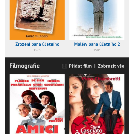
Zrození pana účetního
Maléry pana účetního 2
1975
1983
Filmografie
Přidat film
|
Zobrazit vše