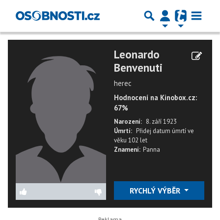
Leonardo
Benvenuti
herec
Hodnocení na Kinobox.cz:
67%
Narození:
8. září 1923
Úmrtí:
Přidej datum úmrtí
ve
věku
102 let
Znamení:
Panna
RYCHLÝ VÝBĚR