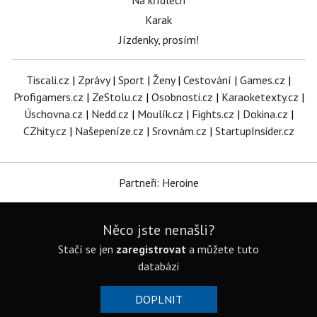
Na křídlech
Karak
Jízdenky, prosím!
Tiscali.cz
|
Zprávy
|
Sport
|
Ženy
|
Cestování
|
Games.cz
|
Profigamers.cz
|
ZeStolu.cz
|
Osobnosti.cz
|
Karaoketexty.cz
|
Úschovna.cz
|
Nedd.cz
|
Moulík.cz
|
Fights.cz
|
Dokina.cz
|
CZhity.cz
|
Našepeníze.cz
|
Srovnám.cz
|
StartupInsider.cz
Partneři: Heroine
Něco jste nenašli?
Stačí se jen
zaregistrovat
a můžete tuto
databázi
DOPLNIT