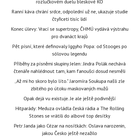
rozlučkovém duelu bleskové KO
Ranní káva chrání srdce, odpolední už ne, ukazuje studie
čtyřiceti tisíc lidí
Konec úlevy: Vrací se supertropy, ČHMÚ vydává výstrahu
pro dvanáct krajů
Pět písní, které definovaly Iggyho Popa: od Stooges po
sólovou legendu
Příběhy za písněmi skupiny Jelen: Jindra Polák nechává
čtenáře nahlédnout tam, kam fanoušci dosud nesměli
„Až mi ho skoro bylo líto." Jaromíra Soukupa našli zle
zbitého po útoku maskovaných mužů
Opak dejá vu existuje. Je ale ještě podivnější
Hitparády: Meduza ovládla česká rádia a The Rolling
Stones se vrátili do albové top desítky
Petr Janda jako Cézar na nosítkách: Oslava narozenin,
jakou Česko ještě nezažilo