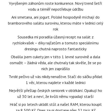
Vyvýšeným záhonům roste konkurence. Nový trend šetří
vodu a téměř nepotřebuje údržbu
Ani smetana, ani jogurt. Polské hospodyně míchají do
bramborového salátu surovinu, kterou máte v lednici celý
rok
Sousedka mi poradila úžasný recept na salát z
rychlokvašek – díky rajčatům a tomuto speciálnímu
dresingu chutná naprosto fantasticky
Obalila jsem cukety jen v této 1 levné surovině a dala
osmažit – žádná věda, ale chutnaly tak skvěle, že se po
nich jen zaprášilo
Tvrdé pečivo už vás nikdy nenaštve. Stačí do sáčku přidat
1 věc, kterou najdete v každé lednici
Největší přešlap českých seniorek v oblékání. Opakují ho
už 30 let a neví, že kvůli němu vypadají starší
Hráč si po letech uklidil stůl a našel RAM, kterou koupil
za 8 500 Kč. Dnes za ni dostane přes 32 tisíc Kč