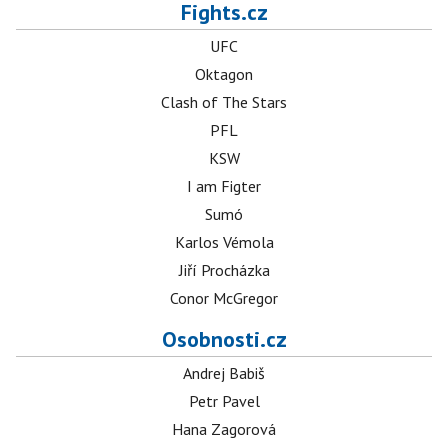
Fights.cz
UFC
Oktagon
Clash of The Stars
PFL
KSW
I am Figter
Sumó
Karlos Vémola
Jiří Procházka
Conor McGregor
Osobnosti.cz
Andrej Babiš
Petr Pavel
Hana Zagorová