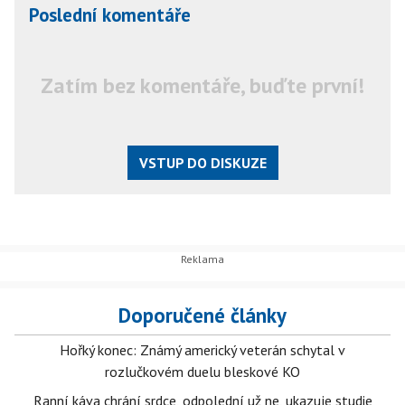
Poslední komentáře
Zatím bez komentáře, buďte první!
VSTUP DO DISKUZE
Doporučené články
Hořký konec: Známý americký veterán schytal v
rozlučkovém duelu bleskové KO
Ranní káva chrání srdce, odpolední už ne, ukazuje studie