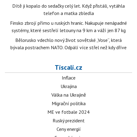
Dítě ji kopalo do sedačky celý let. Když přistáli, vytáhla
telefon a matka zbledla
Finsko zbrojí přímo u ruských hranic. Nakupuje nenápadné
systémy, které sestřelí letouny na 9 km a váží jen 87 kg
Bělorusko vdechlo nový život sovětské „Vose“, která
bývala postrachem NATO. Odpálí více střel než kdy dříve
Tiscali.cz
Inflace
Ukrajina
Válka na Ukrajině
Migrační politika
ME ve fotbale 2024
Ruský prezident
Ceny energií