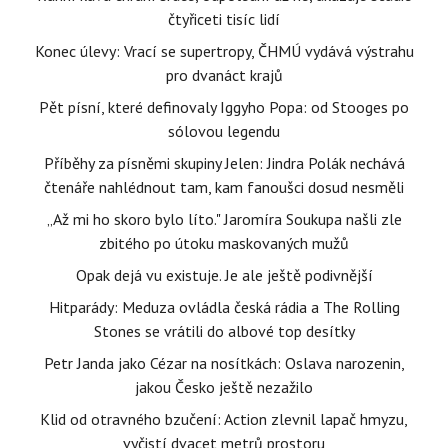
čtyřiceti tisíc lidí
Konec úlevy: Vrací se supertropy, ČHMÚ vydává výstrahu
pro dvanáct krajů
Pět písní, které definovaly Iggyho Popa: od Stooges po
sólovou legendu
Příběhy za písněmi skupiny Jelen: Jindra Polák nechává
čtenáře nahlédnout tam, kam fanoušci dosud nesměli
„Až mi ho skoro bylo líto." Jaromíra Soukupa našli zle
zbitého po útoku maskovaných mužů
Opak dejá vu existuje. Je ale ještě podivnější
Hitparády: Meduza ovládla česká rádia a The Rolling
Stones se vrátili do albové top desítky
Petr Janda jako Cézar na nosítkách: Oslava narozenin,
jakou Česko ještě nezažilo
Klid od otravného bzučení: Action zlevnil lapač hmyzu,
vyčistí dvacet metrů prostoru