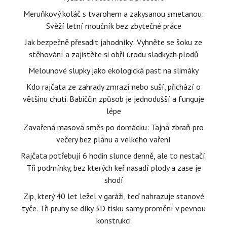
Meruňkový koláč s tvarohem a zakysanou smetanou:
Svěží letní moučník bez zbytečné práce
Jak bezpečně přesadit jahodníky: Vyhněte se šoku ze
stěhování a zajistěte si obří úrodu sladkých plodů
Melounové slupky jako ekologická past na slimáky
Kdo rajčata ze zahrady zmrazí nebo suší, přichází o
většinu chuti. Babiččin způsob je jednodušší a funguje
lépe
Zavařená masová směs po domácku: Tajná zbraň pro
večery bez plánu a velkého vaření
Rajčata potřebují 6 hodin slunce denně, ale to nestačí.
Tři podmínky, bez kterých keř nasadí plody a zase je
shodí
Zip, který 40 let ležel v garáži, teď nahrazuje stanové
tyče. Tři pruhy se díky 3D tisku samy promění v pevnou
konstrukci