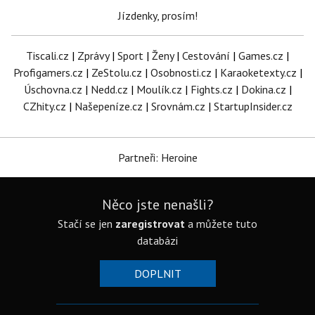
Jízdenky, prosím!
Tiscali.cz
|
Zprávy
|
Sport
|
Ženy
|
Cestování
|
Games.cz
|
Profigamers.cz
|
ZeStolu.cz
|
Osobnosti.cz
|
Karaoketexty.cz
|
Úschovna.cz
|
Nedd.cz
|
Moulík.cz
|
Fights.cz
|
Dokina.cz
|
CZhity.cz
|
Našepeníze.cz
|
Srovnám.cz
|
StartupInsider.cz
Partneři: Heroine
Něco jste nenašli?
Stačí se jen
zaregistrovat
a můžete tuto
databázi
DOPLNIT