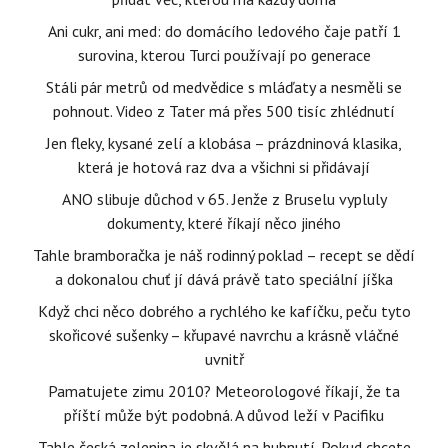
Ani cukr, ani med: do domácího ledového čaje patří 1
surovina, kterou Turci používají po generace
Stáli pár metrů od medvědice s mláďaty a nesměli se
pohnout. Video z Tater má přes 500 tisíc zhlédnutí
Jen fleky, kysané zelí a klobása – prázdninová klasika,
která je hotová raz dva a všichni si přidávají
ANO slibuje důchod v 65. Jenže z Bruselu vypluly
dokumenty, které říkají něco jiného
Tahle bramboračka je náš rodinný poklad – recept se dědí
a dokonalou chuť jí dává právě tato speciální jíška
Když chci něco dobrého a rychlého ke kafíčku, peču tyto
skořicové sušenky – křupavé navrchu a krásně vláčné
uvnitř
Pamatujete zimu 2010? Meteorologové říkají, že ta
příští může být podobná. A důvod leží v Pacifiku
Tahle česká zelenina je skvělá na hubnutí. Pokud chcete