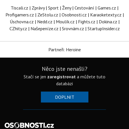
Tiscali.cz
|
Zprávy
|
Sport
|
Ženy
|
Cestování
|
Games.cz
|
Profigamers.cz
|
ZeStolu.cz
|
Osobnosti.cz
|
Karaoketexty.cz
|
Úschovna.cz
|
Nedd.cz
|
Moulík.cz
|
Fights.cz
|
Dokina.cz
|
CZhity.cz
|
Našepeníze.cz
|
Srovnám.cz
|
StartupInsider.cz
Partneři: Heroine
Něco jste nenašli?
Stačí se jen
zaregistrovat
a můžete tuto
databázi
DOPLNIT