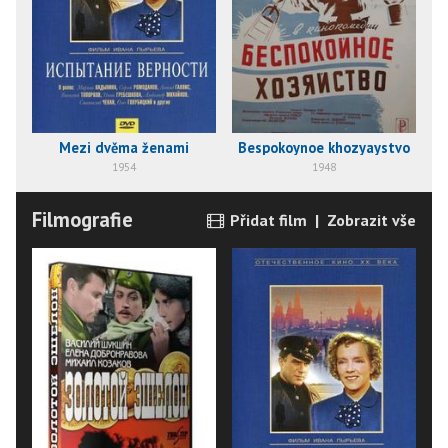
Mezi dvěma ženami
Bespokoynoe khozyaystvo
1954
1948
Filmografie
Přidat film
|
Zobrazit vše