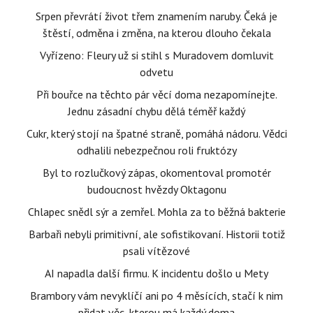
Srpen převrátí život třem znamením naruby. Čeká je
štěstí, odměna i změna, na kterou dlouho čekala
Vyřízeno: Fleury už si stihl s Muradovem domluvit
odvetu
Při bouřce na těchto pár věcí doma nezapomínejte.
Jednu zásadní chybu dělá téměř každý
Cukr, který stojí na špatné straně, pomáhá nádoru. Vědci
odhalili nebezpečnou roli fruktózy
Byl to rozlučkový zápas, okomentoval promotér
budoucnost hvězdy Oktagonu
Chlapec snědl sýr a zemřel. Mohla za to běžná bakterie
Barbaři nebyli primitivní, ale sofistikovaní. Historii totiž
psali vítězové
AI napadla další firmu. K incidentu došlo u Mety
Brambory vám nevyklíčí ani po 4 měsících, stačí k nim
přidat věc, kterou má každý doma