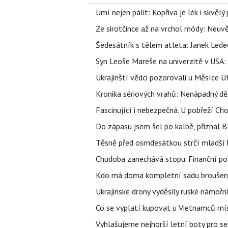
Umí nejen pálit: Kopřiva je lék i skvěl
Ze sirotčince až na vrchol módy: Neuvě
Šedesátník s tělem atleta: Janek Ledec
Syn Leoše Mareše na univerzitě v USA: 
Ukrajinští vědci pozorovali u Měsíce U
Kronika sériových vrahů: Nenápadný děln
Fascinující i nebezpečná. U pobřeží Ch
Do zápasu jsem šel po kalbě, přiznal
Těsně před osmdesátkou strčí mladší k
Chudoba zanechává stopu. Finanční pot
Kdo má doma kompletní sadu broušenýc
Ukrajinské drony vyděsily ruské námořni
Co se vyplatí kupovat u Vietnamců mís
Vyhlašujeme nejhorší letní boty pro sen