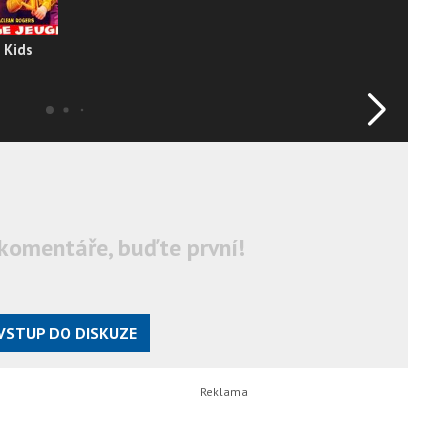
 Kids
O
komentáře, buďte první!
VSTUP DO DISKUZE