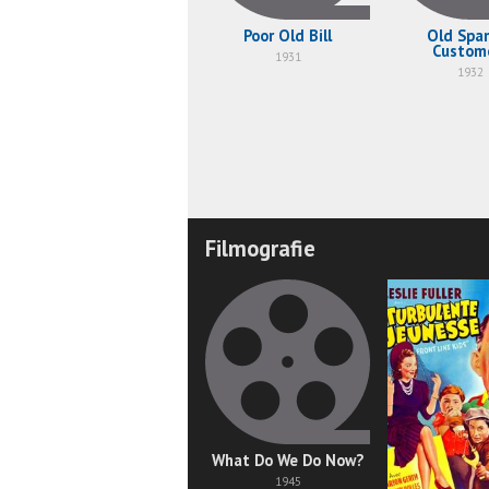
Poor Old Bill
Old Spa
Custom
1931
1932
Filmografie
What Do We Do Now?
1945