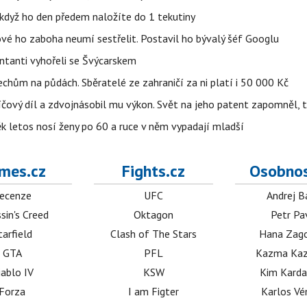
, když ho den předem naložíte do 1 tekutiny
ové ho zaboha neumí sestřelit. Postavil ho bývalý šéf Googlu
entanti vyhořeli se Švýcarskem
Čechům na půdách. Sběratelé ze zahraničí za ni platí i 50 000 Kč
íčový díl a zdvojnásobil mu výkon. Svět na jeho patent zapomněl, 
ěk letos nosí ženy po 60 a ruce v něm vypadají mladší
mes.cz
Fights.cz
Osobnos
ecenze
UFC
Andrej B
sin's Creed
Oktagon
Petr Pa
tarfield
Clash of The Stars
Hana Zag
GTA
PFL
Kazma Kaz
iablo IV
KSW
Kim Karda
Forza
I am Figter
Karlos V