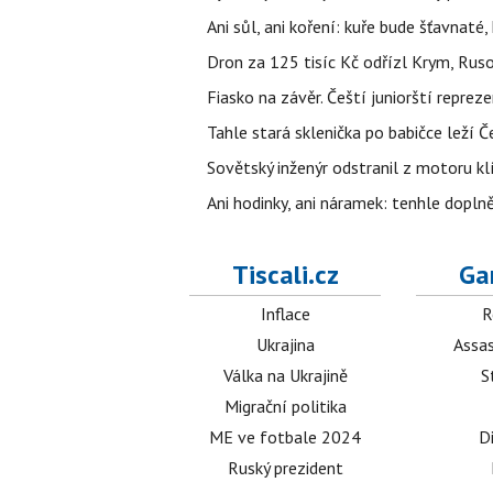
Ani sůl, ani koření: kuře bude šťavnaté
Dron za 125 tisíc Kč odřízl Krym, Rus
Fiasko na závěr. Čeští juniorští reprez
Tahle stará sklenička po babičce leží 
Sovětský inženýr odstranil z motoru kl
Ani hodinky, ani náramek: tenhle dopln
Tiscali.cz
Ga
Inflace
R
Ukrajina
Assas
Válka na Ukrajině
S
Migrační politika
ME ve fotbale 2024
D
Ruský prezident