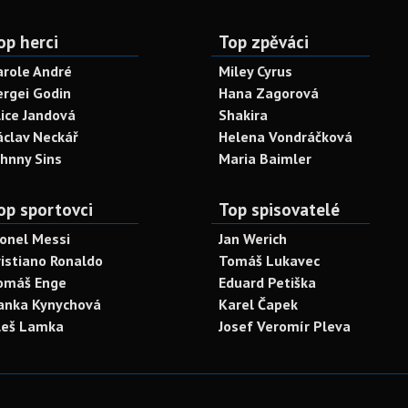
op herci
Top zpěváci
arole André
Miley Cyrus
ergei Godin
Hana Zagorová
lice Jandová
Shakira
áclav Neckář
Helena Vondráčková
ohnny Sins
Maria Baimler
op sportovci
Top spisovatelé
ionel Messi
Jan Werich
ristiano Ronaldo
Tomáš Lukavec
omáš Enge
Eduard Petiška
anka Kynychová
Karel Čapek
leš Lamka
Josef Veromír Pleva