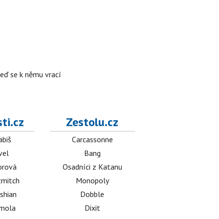
teď se k němu vrací
ti.cz
Zestolu.cz
abiš
Carcassonne
vel
Bang
orová
Osadníci z Katanu
mitch
Monopoly
shian
Dobble
émola
Dixit