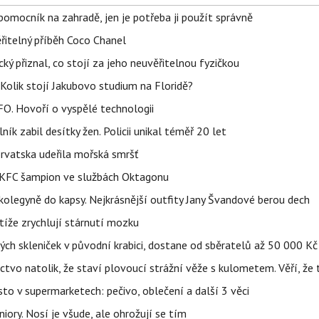
ý pomocník na zahradě, jen je potřeba ji použít správně
řitelný příběh Coco Chanel
ký přiznal, co stojí za jeho neuvěřitelnou fyzičkou
Kolik stojí Jakubovo studium na Floridě?
FO. Hovoří o vyspělé technologii
ík zabil desítky žen. Policii unikal téměř 20 let
orvatska udeřila mořská smršť
 BKFC šampion ve službách Oktagonu
olegyně do kapsy. Nejkrásnější outfity Jany Švandové berou dech
íže zrychlují stárnutí mozku
h skleniček v původní krabici, dostane od sběratelů až 50 000 Kč
ctvo natolik, že staví plovoucí strážní věže s kulometem. Věří, že 
to v supermarketech: pečivo, oblečení a další 3 věci
iory. Nosí je všude, ale ohrožují se tím