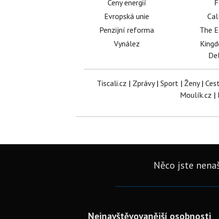
Ceny energií
F
Evropská unie
Cal
Penzijní reforma
The E
Vynález
King
Del
Tiscali.cz
|
Zprávy
|
Sport
|
Ženy
|
Ces
Moulík.cz
|
Něco jste nenaš
Nejnavštěvovanější osobnosti