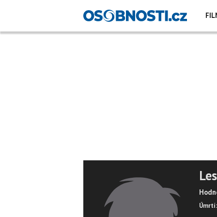
FIL
Les
Hodno
Úmrtí: