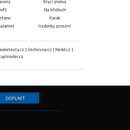
acený
Krycí jména
wift
Na křídlech
etana
Karak
halamet
Jízdenky, prosím!
aoketexty.cz
|
Úschovna.cz
|
Nedd.cz
|
tupInsider.cz
DOPLNIT