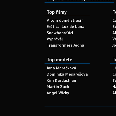
Top filmy
T
V tom domě straší!
C
Erótica: Luz de Luna
S
Snowboarďáci
A
Vyprávěj
V
Transformers Jedna
J
Top modelé
T
Jana Marečková
L
Dominika Mesarošová
C
Kim Kardashian
T
Martin Zach
H
Angel Wicky
A