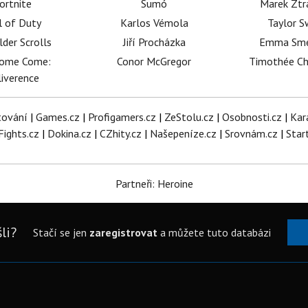
ortnite
Sumó
Marek Ztr
l of Duty
Karlos Vémola
Taylor S
lder Scrolls
Jiří Procházka
Emma Sm
dome Come:
Conor McGregor
Timothée C
iverence
tování
|
Games.cz
|
Profigamers.cz
|
ZeStolu.cz
|
Osobnosti.cz
|
Kar
Fights.cz
|
Dokina.cz
|
CZhity.cz
|
Našepeníze.cz
|
Srovnám.cz
|
Star
Partneři: Heroine
li?
Stačí se jen
zaregistrovat
a můžete tuto databázi