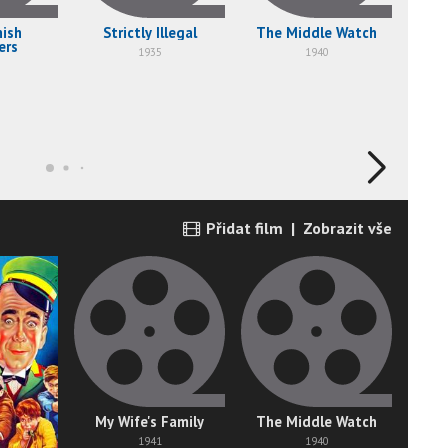
nish
Strictly Illegal
The Middle Watch
Do
ers
1935
1940
Přidat film
|
Zobrazit vše
My Wife's Family
The Middle Watch
1941
1940