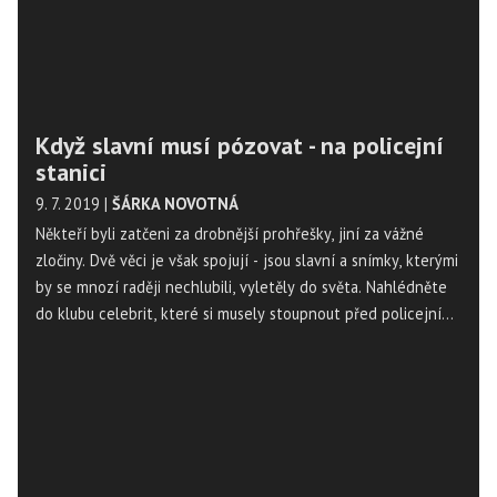
Když slavní musí pózovat - na policejní
stanici
9. 7. 2019
|
ŠÁRKA NOVOTNÁ
Někteří byli zatčeni za drobnější prohřešky, jiní za vážné
zločiny. Dvě věci je však spojují - jsou slavní a snímky, kterými
by se mnozí raději nechlubili, vyletěly do světa. Nahlédněte
do klubu celebrit, které si musely stoupnout před policejního
fotografa.