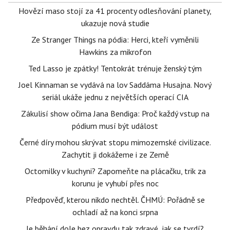
Hovězí maso stojí za 41 procenty odlesňování planety,
ukazuje nová studie
Ze Stranger Things na pódia: Herci, kteří vyměnili
Hawkins za mikrofon
Ted Lasso je zpátky! Tentokrát trénuje ženský tým
Joel Kinnaman se vydává na lov Saddáma Husajna. Nový
seriál ukáže jednu z největších operací CIA
Zákulisí show očima Jana Bendiga: Proč každý vstup na
pódium musí být událost
Černé díry mohou skrývat stopu mimozemské civilizace.
Zachytit ji dokážeme i ze Země
Octomilky v kuchyni? Zapomeňte na plácačku, trik za
korunu je vyhubí přes noc
Předpověď, kterou nikdo nechtěl. ČHMÚ: Pořádně se
ochladí až na konci srpna
Je běhání dole bez opravdu tak zdravé, jak se tvrdí?