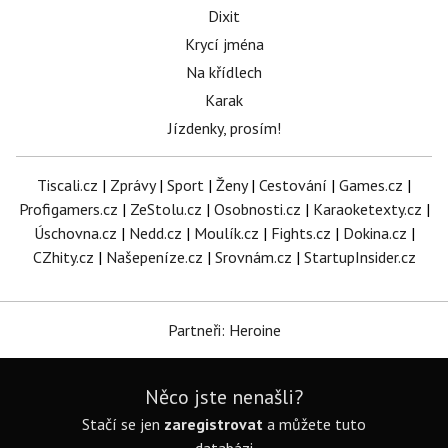
Dixit
Krycí jména
Na křídlech
Karak
Jízdenky, prosím!
Tiscali.cz
|
Zprávy
|
Sport
|
Ženy
|
Cestování
|
Games.cz
|
Profigamers.cz
|
ZeStolu.cz
|
Osobnosti.cz
|
Karaoketexty.cz
|
Úschovna.cz
|
Nedd.cz
|
Moulík.cz
|
Fights.cz
|
Dokina.cz
|
CZhity.cz
|
Našepeníze.cz
|
Srovnám.cz
|
StartupInsider.cz
Partneři: Heroine
Něco jste nenašli?
Stačí se jen
zaregistrovat
a můžete tuto