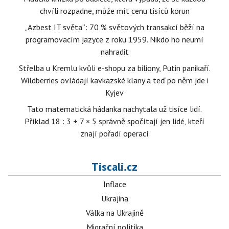
chvíli rozpadne, může mít cenu tisíců korun
„Azbest IT světa“: 70 % světových transakcí běží na
programovacím jazyce z roku 1959. Nikdo ho neumí
nahradit
Střelba u Kremlu kvůli e-shopu za biliony, Putin panikaří.
Wildberries ovládají kavkazské klany a teď po něm jde i
Kyjev
Tato matematická hádanka nachytala už tisíce lidí.
Příklad 18 : 3 + 7 × 5 správně spočítají jen lidé, kteří
znají pořadí operací
Tiscali.cz
Inflace
Ukrajina
Válka na Ukrajině
Migrační politika