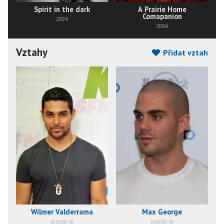
Spirit in the dark
A Prairie Home
Comapanion
2009
2006
Vztahy
Přidat vztah
Wilmer Valderrama
Max George
rozešli se
rozešli se