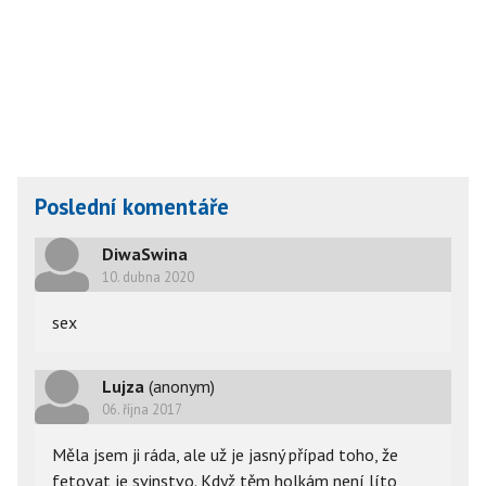
Poslední komentáře
DiwaSwina
10. dubna 2020
sex 
Lujza
(anonym)
06. října 2017
Měla jsem ji ráda, ale už je jasný případ toho, že
fetovat je svinstvo. Když těm holkám není líto