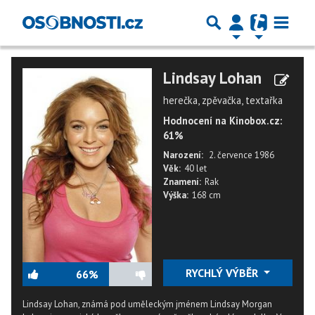
Lindsay Lohan
herečka, zpěvačka, textařka
Hodnocení na Kinobox.cz:
61%
Narození:
2. července 1986
Věk:
40 let
Znamení:
Rak
Výška:
168 cm
RYCHLÝ VÝBĚR
66%
Lindsay Lohan, známá pod uměleckým jménem Lindsay Morgan