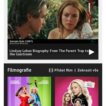
Lindsay Lohan Biography: From The Parent Trap to
L
the Courtroom
D
Filmografie
Přidat film
|
Zobrazit vše