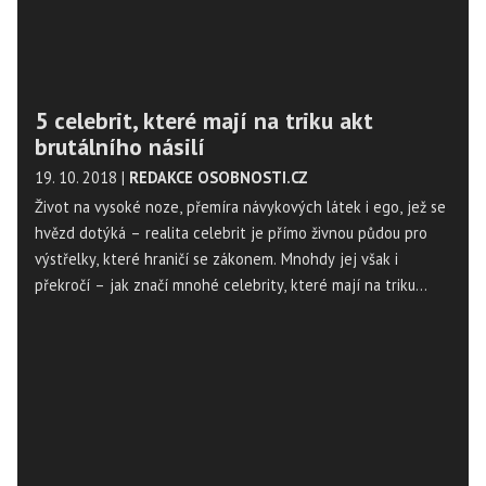
5 celebrit, které mají na triku akt
brutálního násilí
19. 10. 2018
|
REDAKCE OSOBNOSTI.CZ
Život na vysoké noze, přemíra návykových látek i ego, jež se
hvězd dotýká – realita celebrit je přímo živnou půdou pro
výstřelky, které hraničí se zákonem. Mnohdy jej však i
překročí – jak značí mnohé celebrity, které mají na triku
bizarní i brutální případy násilného chování.