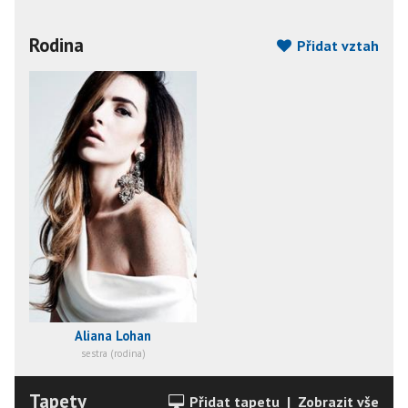
Rodina
Přidat vztah
Aliana Lohan
sestra (rodina)
Tapety
Přidat tapetu
|
Zobrazit vše