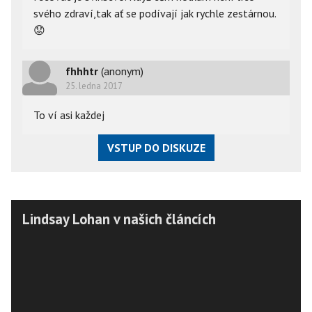
svého zdraví,tak ať se podívají jak rychle zestárnou.
😟
fhhhtr
(anonym)
25. ledna 2017
To ví asi každej
VSTUP DO DISKUZE
Lindsay Lohan v našich článcích