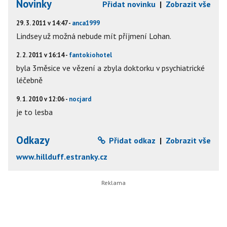
Novinky
Přidat novinku
|
Zobrazit vše
29. 3. 2011 v 14:47 -
anca1999
Lindsey už možná nebude mít příjmení Lohan.
2. 2. 2011 v 16:14 -
fantokiohotel
byla 3měsice ve vězení a zbyla doktorku v psychiatrické
léčebně
9. 1. 2010 v 12:06 -
nocjard
je to lesba
Odkazy
Přidat odkaz
|
Zobrazit vše
www.hillduff.estranky.cz