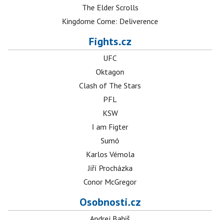
The Elder Scrolls
Kingdome Come: Deliverence
Fights.cz
UFC
Oktagon
Clash of The Stars
PFL
KSW
I am Figter
Sumó
Karlos Vémola
Jiří Procházka
Conor McGregor
Osobnosti.cz
Andrej Babiš