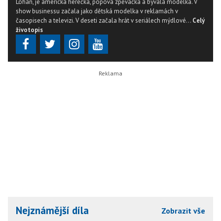
Lohan, je americká herečka, popová zpěvačka a bývalá modelka. V
show businessu začala jako dětská modelka v reklamách v
časopisech a televizi. V deseti začala hrát v seriálech mýdlové...
Celý
životopis
Nejznámější díla
Zobrazit vše