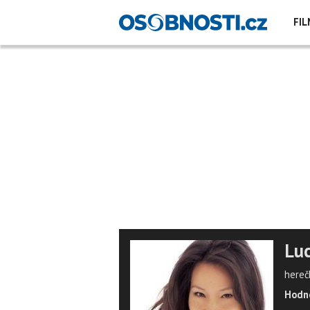
FIL
Luc
hereč
Hodno