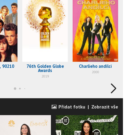
s, 90210
76th Golden Globe
Charlieho andílci
Tenk
Awards
2000
2019
Přidat fotku
|
Zobrazit vše