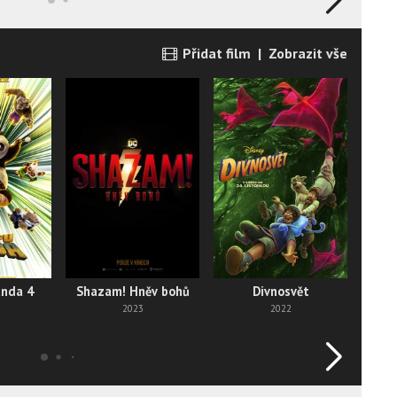
Přidat film
|
Zobrazit vše
St
anda 4
Shazam! Hněv bohů
Divnosvět
2023
2022