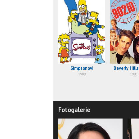
Simpsonovi
Beverly Hill
1989
1990
Fotogalerie