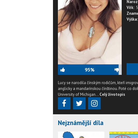
Naroz
Věk:
5
Zname
Výška:
95%
Lucy se narodila čínským rodičům, kteří imigro
anglicky a mandarínskou čínštinou. Poté co dok
University of Michigan...
Celý životopis
Nejznámější díla