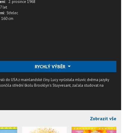
ení:
2. prosince 1968
7 let
ní:
Střelec
160 cm
RYCHLÝ VÝBĚR
vali do USA z mainlandské číny. Lucy vyrůstala mluvíc dvěma jazyky
ončila střední školu Brooklyn's Stuyvesant, začala studovat na
Zobrazit vše