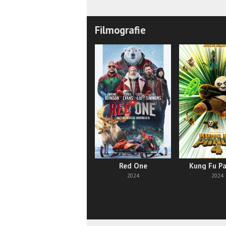
Filmografie
Red One
Kung Fu P
2024
2024