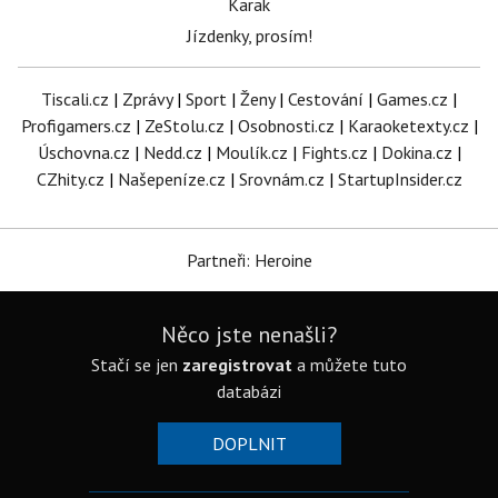
Karak
Jízdenky, prosím!
Tiscali.cz
|
Zprávy
|
Sport
|
Ženy
|
Cestování
|
Games.cz
|
Profigamers.cz
|
ZeStolu.cz
|
Osobnosti.cz
|
Karaoketexty.cz
|
Úschovna.cz
|
Nedd.cz
|
Moulík.cz
|
Fights.cz
|
Dokina.cz
|
CZhity.cz
|
Našepeníze.cz
|
Srovnám.cz
|
StartupInsider.cz
Partneři: Heroine
Něco jste nenašli?
Stačí se jen
zaregistrovat
a můžete tuto
databázi
DOPLNIT