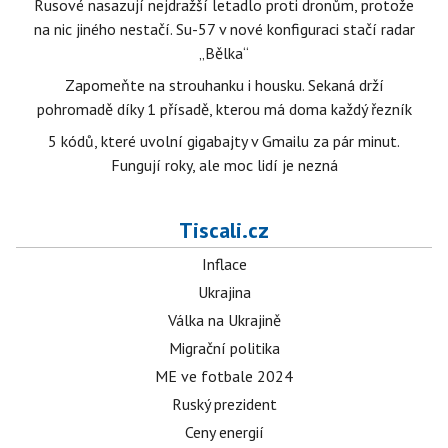
Rusové nasazují nejdražší letadlo proti dronům, protože
na nic jiného nestačí. Su-57 v nové konfiguraci stačí radar
„Bělka“
Zapomeňte na strouhanku i housku. Sekaná drží
pohromadě díky 1 přísadě, kterou má doma každý řezník
5 kódů, které uvolní gigabajty v Gmailu za pár minut.
Fungují roky, ale moc lidí je nezná
Tiscali.cz
Inflace
Ukrajina
Válka na Ukrajině
Migrační politika
ME ve fotbale 2024
Ruský prezident
Ceny energií