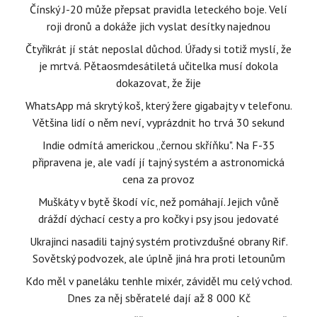
Čínský J-20 může přepsat pravidla leteckého boje. Velí
roji dronů a dokáže jich vyslat desítky najednou
Čtyřikrát jí stát neposlal důchod. Úřady si totiž myslí, že
je mrtvá. Pětaosmdesátiletá učitelka musí dokola
dokazovat, že žije
WhatsApp má skrytý koš, který žere gigabajty v telefonu.
Většina lidí o něm neví, vyprázdnit ho trvá 30 sekund
Indie odmítá americkou „černou skříňku". Na F-35
připravena je, ale vadí jí tajný systém a astronomická
cena za provoz
Muškáty v bytě škodí víc, než pomáhají. Jejich vůně
dráždí dýchací cesty a pro kočky i psy jsou jedovaté
Ukrajinci nasadili tajný systém protivzdušné obrany Rif.
Sovětský podvozek, ale úplně jiná hra proti letounům
Kdo měl v paneláku tenhle mixér, záviděl mu celý vchod.
Dnes za něj sběratelé dají až 8 000 Kč