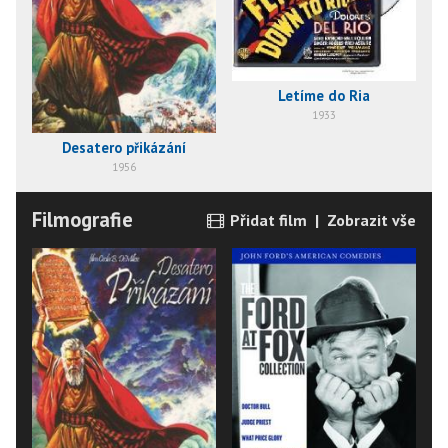
Letíme do Ria
1933
Desatero přikázání
1956
Filmografie
Přidat film
|
Zobrazit vše