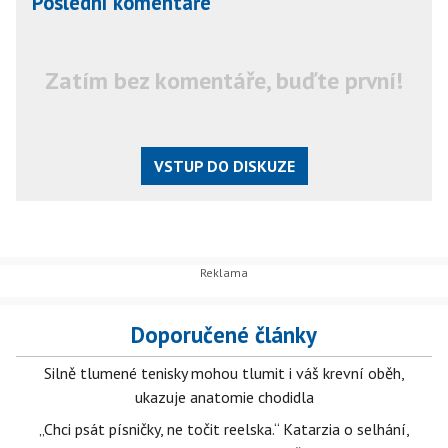
Poslední komentáře
Zatím bez komentáře, buďte první!
VSTUP DO DISKUZE
Doporučené články
Silně tlumené tenisky mohou tlumit i váš krevní oběh,
ukazuje anatomie chodidla
„Chci psát písničky, ne točit reelska.“ Katarzia o selhání,