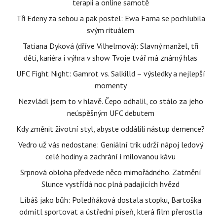
terapii a online samotě
Tři Edeny za sebou a pak postel: Ewa Farna se pochlubila
svým rituálem
Tatiana Dyková (dříve Vilhelmová): Slavný manžel, tři
děti, kariéra i výhra v show Tvoje tvář má známý hlas
UFC Fight Night: Gamrot vs. Salkilld – výsledky a nejlepší
momenty
Nezvládl jsem to v hlavě. Čepo odhalil, co stálo za jeho
neúspěšným UFC debutem
Kdy změnit životní styl, abyste oddálili nástup demence?
Vedro už vás nedostane: Geniální trik udrží nápoj ledový
celé hodiny a zachrání i milovanou kávu
Srpnová obloha předvede něco mimořádného. Zatmění
Slunce vystřídá noc plná padajících hvězd
Líbáš jako bůh: Poledňáková dostala stopku, Bartoška
odmítl sportovat a ústřední píseň, která film přerostla