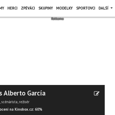
MY
HERCI
ZPĚVÁCI
SKUPINY
MODELKY
SPORTOVCI
DALŠÍ
s Alberto García
 scénárista, režisér
cení na Kinobox.cz: 60%