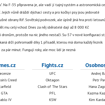
". Na F-35 připravena je, ale vadí jí tajný systém a astronomická c
 Jejich vůně dráždí dýchací cesty a pro kočky i psy jsou jedovaté
dušné obrany Rif. Sovětský podvozek, ale úplně jiná hra proti letou
ěl mu celý vchod. Dnes za něj sběratelé dají až 8 000 Kč
 dronům, protože na nic jiného nestačí. Su-57 v nové konfiguraci st
kaná drží pohromadě díky 1 přísadě, kterou má doma každý řezník
 za pár minut. Fungují roky, ale moc lidí je nezná
mes.cz
Fights.cz
Osobnos
ecenze
UFC
Andrej B
sin's Creed
Oktagon
Petr Pa
tarfield
Clash of The Stars
Hana Zag
GTA
PFL
Kazma Kaz
iablo IV
KSW
Kim Karda