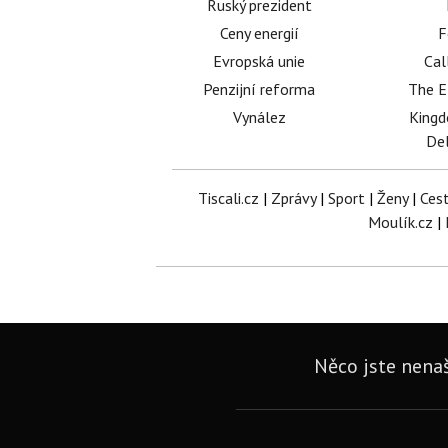
Ruský prezident
Ceny energií
F
Evropská unie
Cal
Penzijní reforma
The E
Vynález
King
Del
Tiscali.cz
|
Zprávy
|
Sport
|
Ženy
|
Ces
Moulík.cz
|
Něco jste nenaš