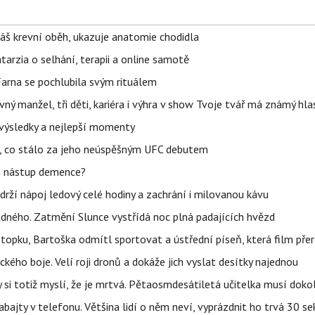
váš krevní oběh, ukazuje anatomie chodidla
Katarzia o selhání, terapii a online samotě
Farna se pochlubila svým rituálem
ný manžel, tři děti, kariéra i výhra v show Tvoje tvář má známý hla
– výsledky a nejlepší momenty
il, co stálo za jeho neúspěšným UFC debutem
li nástup demence?
udrží nápoj ledový celé hodiny a zachrání i milovanou kávu
ného. Zatmění Slunce vystřídá noc plná padajících hvězd
topku, Bartoška odmítl sportovat a ústřední píseň, která film pře
kého boje. Velí roji dronů a dokáže jich vyslat desítky najednou
y si totiž myslí, že je mrtvá. Pětaosmdesátiletá učitelka musí doko
abajty v telefonu. Většina lidí o něm neví, vyprázdnit ho trvá 30 s