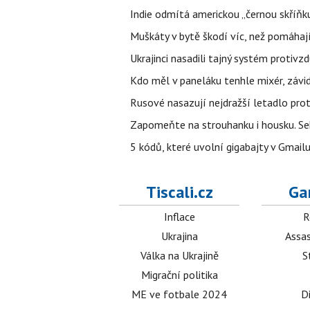
Indie odmítá americkou „černou skříňku
Muškáty v bytě škodí víc, než pomáhají.
Ukrajinci nasadili tajný systém protivz
Kdo měl v paneláku tenhle mixér, závid
Rusové nasazují nejdražší letadlo proti
Zapomeňte na strouhanku i housku. Se
5 kódů, které uvolní gigabajty v Gmailu
Tiscali.cz
Ga
Inflace
R
Ukrajina
Assas
Válka na Ukrajině
S
Migrační politika
ME ve fotbale 2024
D