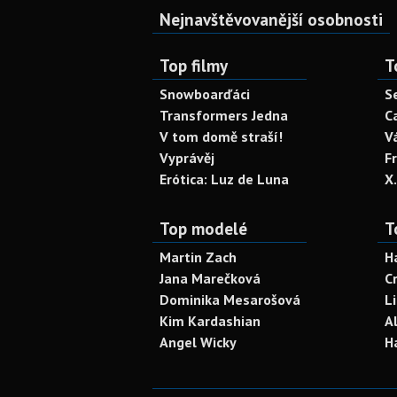
Nejnavštěvovanější osobnosti
Top filmy
T
Snowboarďáci
S
Transformers Jedna
C
V tom domě straší!
V
Vyprávěj
F
Erótica: Luz de Luna
X
Top modelé
T
Martin Zach
H
Jana Marečková
C
Dominika Mesarošová
L
Kim Kardashian
A
Angel Wicky
H