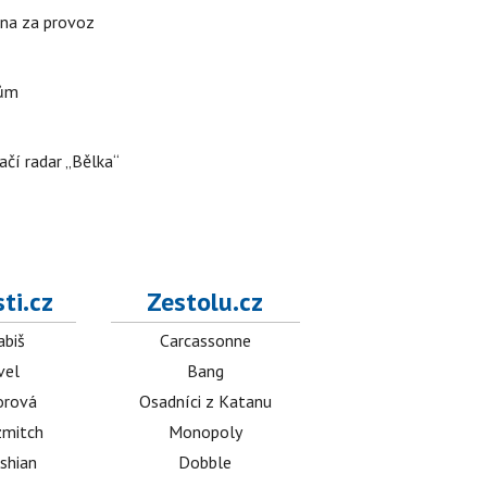
ena za provoz
nům
ačí radar „Bělka“
ti.cz
Zestolu.cz
abiš
Carcassonne
vel
Bang
orová
Osadníci z Katanu
mitch
Monopoly
shian
Dobble