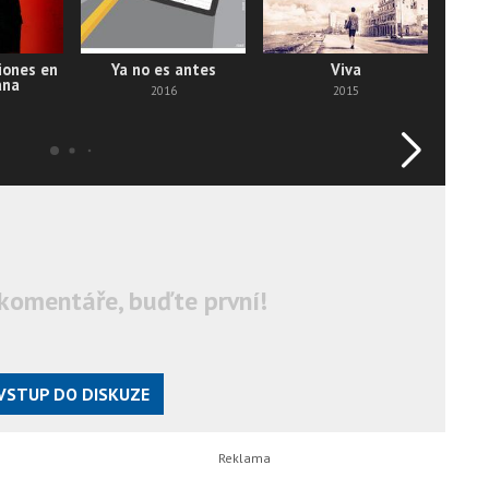
iones en
Ya no es antes
Viva
Ve
ana
2016
2015
komentáře, buďte první!
VSTUP DO DISKUZE