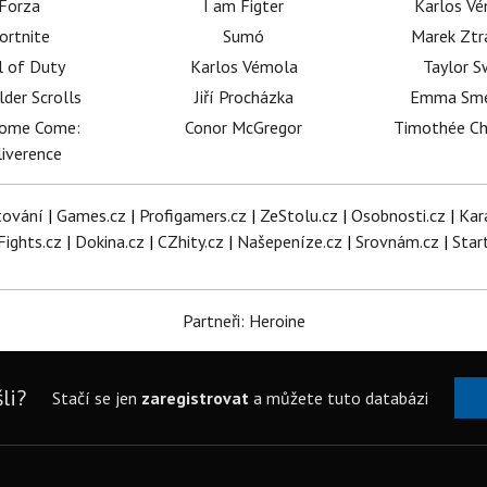
Forza
I am Figter
Karlos V
ortnite
Sumó
Marek Ztr
l of Duty
Karlos Vémola
Taylor S
lder Scrolls
Jiří Procházka
Emma Sm
dome Come:
Conor McGregor
Timothée C
iverence
tování
|
Games.cz
|
Profigamers.cz
|
ZeStolu.cz
|
Osobnosti.cz
|
Kar
Fights.cz
|
Dokina.cz
|
CZhity.cz
|
Našepeníze.cz
|
Srovnám.cz
|
Star
Partneři: Heroine
li?
Stačí se jen
zaregistrovat
a můžete tuto databázi