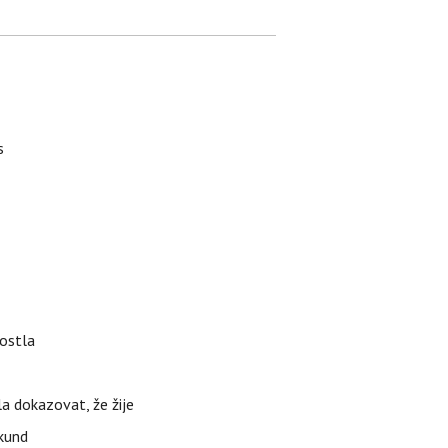
s
rostla
la dokazovat, že žije
ekund