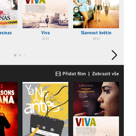
esinas
Viva
Slavnost květin
Sed
2015
2012
Přidat film
|
Zobrazit vše