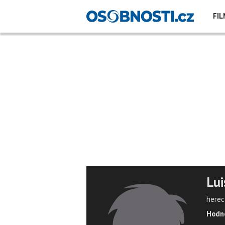
FIL
Lui
herec,
Hodno