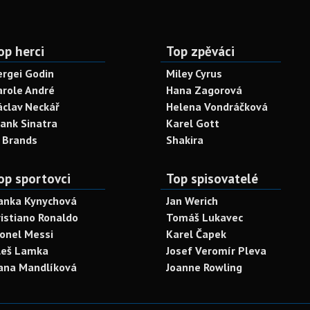
op herci
Top zpěváci
ergei Godin
Miley Cyrus
arole André
Hana Zagorová
áclav Neckář
Helena Vondráčková
rank Sinatra
Karel Gott
. Brands
Shakira
op sportovci
Top spisovatelé
anka Kynychová
Jan Werich
ristiano Ronaldo
Tomáš Lukavec
ionel Messi
Karel Čapek
leš Lamka
Josef Veromír Pleva
ana Mandlíková
Joanne Rowling