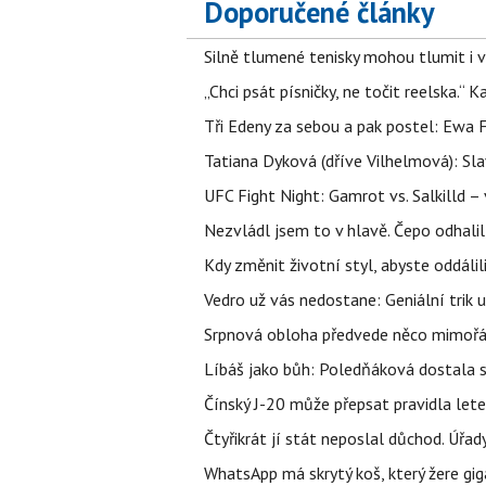
Doporučené články
Silně tlumené tenisky mohou tlumit i 
„Chci psát písničky, ne točit reelska.“ 
Tři Edeny za sebou a pak postel: Ewa 
Tatiana Dyková (dříve Vilhelmová): Slav
UFC Fight Night: Gamrot vs. Salkilld 
Nezvládl jsem to v hlavě. Čepo odhal
Kdy změnit životní styl, abyste oddáli
Vedro už vás nedostane: Geniální trik 
Srpnová obloha předvede něco mimořád
Líbáš jako bůh: Poledňáková dostala s
Čínský J-20 může přepsat pravidla letec
Čtyřikrát jí stát neposlal důchod. Úřad
WhatsApp má skrytý koš, který žere gig