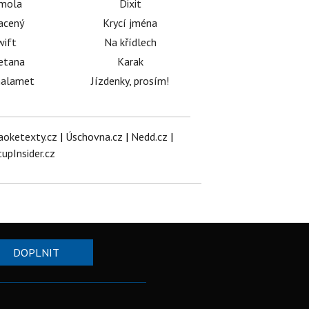
émola
Dixit
acený
Krycí jména
wift
Na křídlech
etana
Karak
halamet
Jízdenky, prosím!
aoketexty.cz
|
Úschovna.cz
|
Nedd.cz
|
tupInsider.cz
DOPLNIT