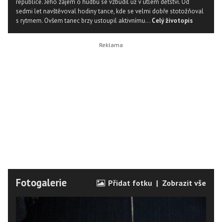
republice. Jeho zájem o hudbu se vzbudil už v útlém dětství. Od
sedmi let navštěvoval hodiny tance, kde se velmi dobře stotožňoval
s rytmem. Ovšem tanec brzy ustoupil aktivnímu...
Celý životopis
Fotogalerie
Přidat fotku
|
Zobrazit vše