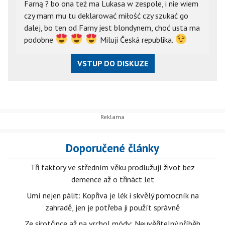
Farną ? bo ona też ma Lukasa w zespole, i nie wiem
czy mam mu tu deklarować miłość czy szukać go
dalej, bo ten od Farny jest blondynem, choć usta ma
podobne
Miluji Česká republika.
VSTUP DO DISKUZE
Doporučené články
Tři faktory ve středním věku prodlužují život bez
demence až o třináct let
Umí nejen pálit: Kopřiva je lék i skvělý pomocník na
zahradě, jen je potřeba ji použít správně
Ze sirotčince až na vrchol módy: Neuvěřitelný příběh