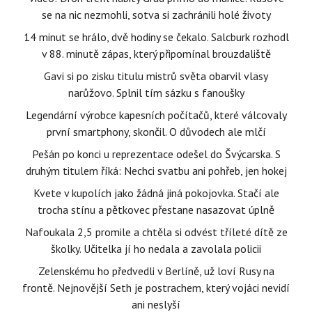
se na nic nezmohli, sotva si zachránili holé životy
14 minut se hrálo, dvě hodiny se čekalo. Salcburk rozhodl
v 88. minutě zápas, který připomínal brouzdaliště
Gavi si po zisku titulu mistrů světa obarvil vlasy
narůžovo. Splnil tím sázku s fanoušky
Legendární výrobce kapesních počítačů, které válcovaly
první smartphony, skončil. O důvodech ale mlčí
Pešán po konci u reprezentace odešel do Švýcarska. S
druhým titulem říká: Nechci svatbu ani pohřeb, jen hokej
Kvete v kupolích jako žádná jiná pokojovka. Stačí ale
trocha stínu a pětkovec přestane nasazovat úplně
Nafoukala 2,5 promile a chtěla si odvést tříleté dítě ze
školky. Učitelka jí ho nedala a zavolala policii
Zelenskému ho předvedli v Berlíně, už loví Rusy na
frontě. Nejnovější Seth je postrachem, který vojáci nevidí
ani neslyší