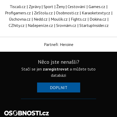
Tiscali.cz
|
Zprávy
|
Sport
|
Ženy
|
Cestování
|
Games.cz
|
Profigamers.cz
|
ZeStolu.cz
|
Osobnosti.cz
|
Karaoketexty.cz
|
Úschovna.cz
|
Nedd.cz
|
Moulík.cz
|
Fights.cz
|
Dokina.cz
|
CZhity.cz
|
Našepeníze.cz
|
Srovnám.cz
|
StartupInsider.cz
Partneři: Heroine
Něco jste nenašli?
Stačí se jen
zaregistrovat
a můžete tuto
databázi
DOPLNIT