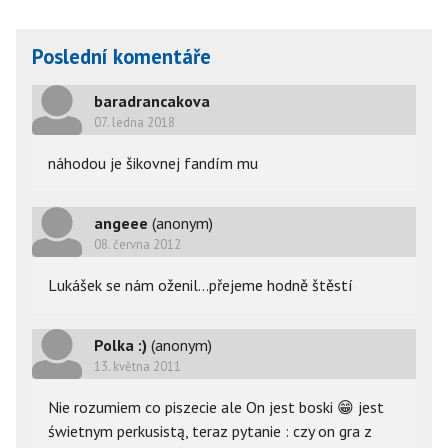
Poslední komentáře
baradrancakova
07. ledna 2018
náhodou je šikovnej fandím mu
angeee
(anonym)
08. června 2012
Lukášek se nám oženil...přejeme hodně štěstí
Polka :)
(anonym)
13. května 2011
Nie rozumiem co piszecie ale On jest boski
😁
jest
świetnym perkusistą, teraz pytanie : czy on gra z