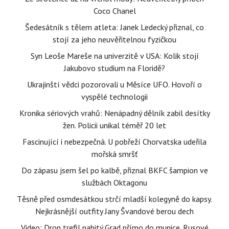
Coco Chanel
Šedesátník s tělem atleta: Janek Ledecký přiznal, co
stojí za jeho neuvěřitelnou fyzičkou
Syn Leoše Mareše na univerzitě v USA: Kolik stojí
Jakubovo studium na Floridě?
Ukrajinští vědci pozorovali u Měsíce UFO. Hovoří o
vyspělé technologii
Kronika sériových vrahů: Nenápadný dělník zabil desítky
žen. Policii unikal téměř 20 let
Fascinující i nebezpečná. U pobřeží Chorvatska udeřila
mořská smršť
Do zápasu jsem šel po kalbě, přiznal BKFC šampion ve
službách Oktagonu
Těsně před osmdesátkou strčí mladší kolegyně do kapsy.
Nejkrásnější outfity Jany Švandové berou dech
Video: Dron trefil nabitý Grad přímo do munice. Rusové