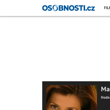
FIL
Ma
Hodno