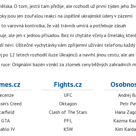
lska. O tom, jestli tam přežije, ale rozhodl už první týden jeho ži
ky jsou jen zoufalou reakcí na úspěšné ukrajinské údery v zázemí
e to varovná kontrolka, že váš trávník umírá a potřebuje zásah
e, ale jen s jednou přísadou. Bez ní chytáte včely a čmeláky, kter
lidí neví. Užitečné vychytávky vám zpříjemní užívání telefonu každý
po 12 letech rozhodil iluze Ukrajinců a navrhl jinou cestu, ale ani
é ruce: Originální bazén vznikl za zlomek ceny běžných zahradních 
mes.cz
Fights.cz
Osobnos
ecenze
UFC
Andrej B
sin's Creed
Oktagon
Petr Pa
tarfield
Clash of The Stars
Hana Zag
GTA
PFL
Kazma Kaz
iablo IV
KSW
Kim Karda