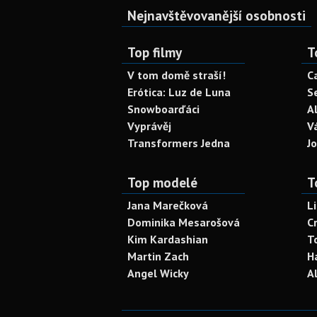
Nejnavštěvovanější osobnosti
Top filmy
T
V tom domě straší!
C
Erótica: Luz de Luna
S
Snowboarďáci
A
Vyprávěj
V
Transformers Jedna
J
Top modelé
T
Jana Marečková
L
Dominika Mesarošová
C
Kim Kardashian
T
Martin Zach
H
Angel Wicky
A