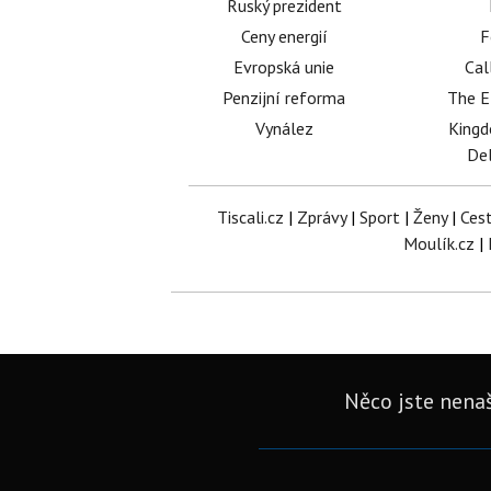
Ruský prezident
Ceny energií
F
Evropská unie
Cal
Penzijní reforma
The E
Vynález
King
Del
Tiscali.cz
|
Zprávy
|
Sport
|
Ženy
|
Ces
Moulík.cz
|
Něco jste nenaš