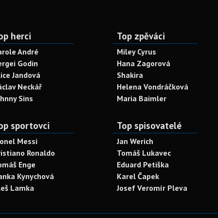
op herci
Top zpěváci
arole André
Miley Cyrus
ergei Godin
Hana Zagorová
lice Jandová
Shakira
áclav Neckář
Helena Vondráčková
ohnny Sins
Maria Baimler
op sportovci
Top spisovatelé
ionel Messi
Jan Werich
ristiano Ronaldo
Tomáš Lukavec
omáš Enge
Eduard Petiška
anka Kynychová
Karel Čapek
leš Lamka
Josef Veromír Pleva