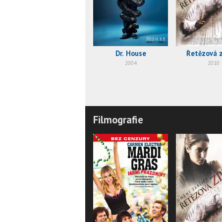
Dr. House
Řetězová 
2004
2010
Filmografie