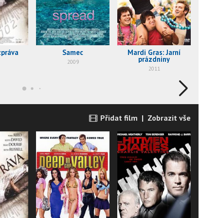
zpráva
Samec
Mardi Gras: Jarní
Dee
prázdniny
2009
2011
Přidat film
|
Zobrazit vše