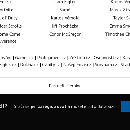
Forza
I am Figter
Karlos V
ortnite
Sumó
Marek Ztr
l of Duty
Karlos Vémola
Taylor S
lder Scrolls
Jiří Procházka
Emma Sm
dome Come:
Conor McGregor
Timothée C
iverence
tování
|
Games.cz
|
Profigamers.cz
|
ZeStolu.cz
|
Osobnosti.cz
|
Kar
Fights.cz
|
Dokina.cz
|
CZhity.cz
|
Našepeníze.cz
|
Srovnám.cz
|
Star
Partneři: Heroine
li?
Stačí se jen
zaregistrovat
a můžete tuto databázi