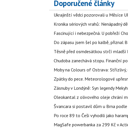
Doporučené články
Ukrajinští vědci pozorovali u Měsíce U
Kronika sériových vrahů: Nenápadný děln
Fascinující i nebezpečná. U pobřeží Ch
Do zápasu jsem šel po kalbě, přiznal
Těsně před osmdesátkou strčí mladší k
Chudoba zanechává stopu. Finanční pot
Moby na Colours of Ostrava: Střízlivý, 
Zpátky do pece. Meteorologové upřesn
Zásnuby v Londýně: Syn legendy Mekyho
Oleokantal z olivového oleje chrání m
Švancara si postavil dům u Brna podle 
Po roce 89 to Češi vyhodili jako haram
MagSafe powerbanka za 299 Kč v Action