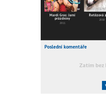
Mardi Gras: Jarní
Řetězová 
prázdniny
2010
2011
Poslední komentáře
Zatím bez 