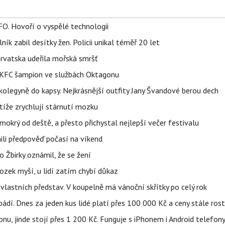
FO. Hovoří o vyspělé technologii
ík zabil desítky žen. Policii unikal téměř 20 let
orvatska udeřila mořská smršť
 BKFC šampion ve službách Oktagonu
olegyně do kapsy. Nejkrásnější outfity Jany Švandové berou dech
íže zrychlují stárnutí mozku
mokrý od deště, a přesto přichystal nejlepší večer festivalu
ili předpověď počasí na víkend
 Žbirky oznámil, že se žení
ozek myší, u lidí zatím chybí důkaz
vlastních představ. V koupelně má vánoční skřítky po celý rok
pádí. Dnes za jeden kus lidé platí přes 100 000 Kč a ceny stále ros
u, jinde stojí přes 1 200 Kč. Funguje s iPhonem i Android telefon