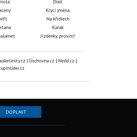
émola
Dixit
acený
Krycí jména
wift
Na křídlech
etana
Karak
halamet
Jízdenky, prosím!
aoketexty.cz
|
Úschovna.cz
|
Nedd.cz
|
tupInsider.cz
DOPLNIT