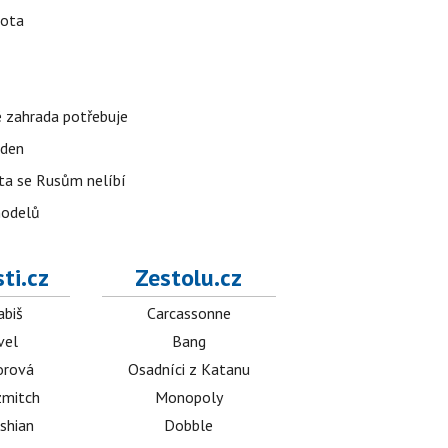
vota
é zahrada potřebuje
 den
 ta se Rusům nelíbí
modelů
ti.cz
Zestolu.cz
abiš
Carcassonne
vel
Bang
orová
Osadníci z Katanu
mitch
Monopoly
shian
Dobble