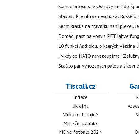
Samec orlosupa z Ostravy míří do Španě
Slabost Kremlu se neschová: Ruské úto
Sedmikráska na trávníku není plevel. J
Domácí past na vosy z PET lahve funguj
10 funkcí Androidu, o kterých většina 
„Nikdy do NATO nevstoupíme.“ Zalužnyj 
Stačilo pár vyhozených palet a šikovn
Tiscali.cz
Ga
Inflace
R
Ukrajina
Assas
Válka na Ukrajině
S
Migrační politika
ME ve fotbale 2024
D