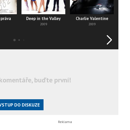
zpráva
Deep in the Valley
Charlie Valentine
2009
2009
komentáře, buďte první!
VSTUP DO DISKUZE