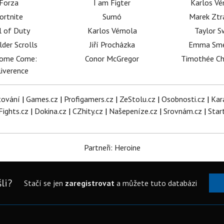
Forza
I am Figter
Karlos V
ortnite
Sumó
Marek Ztr
l of Duty
Karlos Vémola
Taylor S
lder Scrolls
Jiří Procházka
Emma Sm
dome Come:
Conor McGregor
Timothée C
iverence
tování
|
Games.cz
|
Profigamers.cz
|
ZeStolu.cz
|
Osobnosti.cz
|
Kar
Fights.cz
|
Dokina.cz
|
CZhity.cz
|
Našepeníze.cz
|
Srovnám.cz
|
Star
Partneři: Heroine
li?
Stačí se jen
zaregistrovat
a můžete tuto databázi