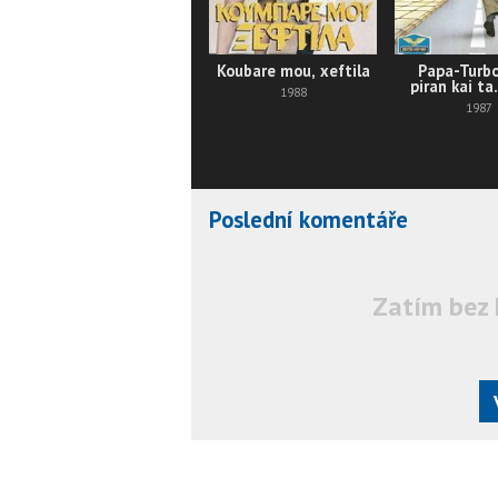
Koubare mou, xeftila
Papa-Turb
piran kai ta.
1988
1987
Poslední komentáře
Zatím bez 