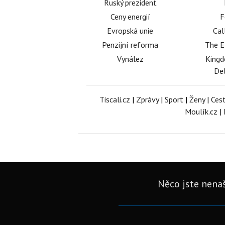
Ruský prezident
Ceny energií
F
Evropská unie
Cal
Penzijní reforma
The E
Vynález
King
Del
Tiscali.cz
|
Zprávy
|
Sport
|
Ženy
|
Ces
Moulík.cz
|
Něco jste nenaš