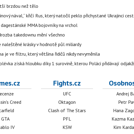
tší brzdou než tělo
inový nával,“ křičí Rus, který natočil peklo přichystané Ukrajinci ce
o dagestánské MMA bojovníky na vrchol
. Hrozba takedownu mění všechno
 naleštěné krásky v hodnotě půl miliardy
 je ve filtru, který většina řidičů nikdy nevyměnila
lévka získá hloubku díky 1 surovině, kterou Poláci přidávají odjakž
mes.cz
Fights.cz
Osobnos
ecenze
UFC
Andrej B
sin's Creed
Oktagon
Petr Pa
tarfield
Clash of The Stars
Hana Zag
GTA
PFL
Kazma Kaz
iablo IV
KSW
Kim Karda