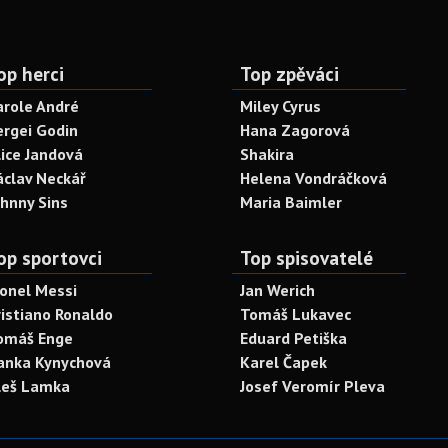
op herci
Top zpěváci
arole André
Miley Cyrus
ergei Godin
Hana Zagorová
lice Jandová
Shakira
áclav Neckář
Helena Vondráčková
ohnny Sins
Maria Baimler
op sportovci
Top spisovatelé
ionel Messi
Jan Werich
ristiano Ronaldo
Tomáš Lukavec
omáš Enge
Eduard Petiška
anka Kynychová
Karel Čapek
leš Lamka
Josef Veromír Pleva