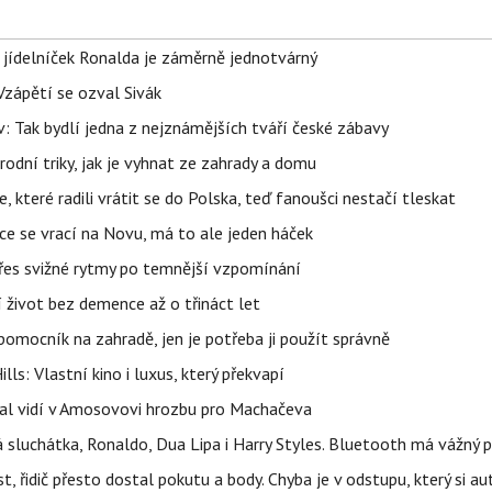
 jídelníček Ronalda je záměrně jednotvárný
Vzápětí se ozval Sivák
 Tak bydlí jedna z nejznámějších tváří české zábavy
rodní triky, jak je vyhnat ze zahrady a domu
 které radili vrátit se do Polska, teď fanoušci nestačí tleskat
ace se vrací na Novu, má to ale jeden háček
 přes svižné rytmy po temnější vzpomínání
í život bez demence až o třináct let
ý pomocník na zahradě, jen je potřeba ji použít správně
s: Vlastní kino i luxus, který překvapí
idal vidí v Amosovovi hrozbu pro Machačeva
á sluchátka, Ronaldo, Dua Lipa i Harry Styles. Bluetooth má vážný
 řidič přesto dostal pokutu a body. Chyba je v odstupu, který si a