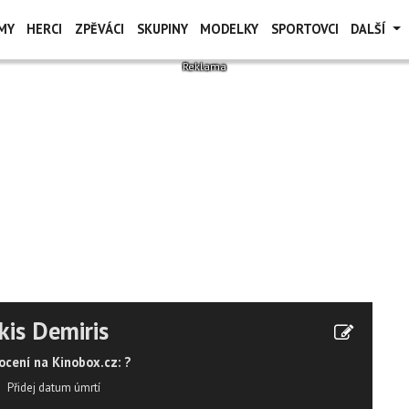
MY
HERCI
ZPĚVÁCI
SKUPINY
MODELKY
SPORTOVCI
DALŠÍ
is Demiris
cení na Kinobox.cz: ?
Přidej datum úmrtí