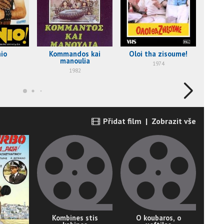
io
Kommandos kai
Oloi tha zisoume!
I 
manoulia
1974
1982
Přidat film
|
Zobrazit vše
Kombines stis
O koubaros, o
O