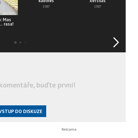
kabines
xeftilas
1987
1987
o: Mas
.. rasa!
komentáře, buďte první!
VSTUP DO DISKUZE