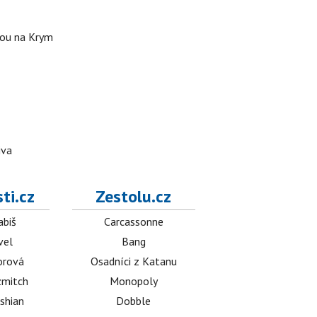
stou na Krym
iva
ti.cz
Zestolu.cz
abiš
Carcassonne
vel
Bang
orová
Osadníci z Katanu
mitch
Monopoly
shian
Dobble