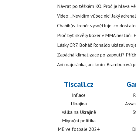
Návrat po těžkém KO. Proč je hlava vě
Video: „Nevidím vůbec nic! Jaký adrenal
Chabibův trenér vysvětluje, co dostal
Proč být skvělý boxer v MMA nestačí
Lásky CR7. Boháč Ronaldo ukázal svoje
Zapáchá klimatizace po zapnutí? Příčina
Ani majoránka, ani kmín. Bramborová po
Tiscali.cz
Ga
Inflace
R
Ukrajina
Assas
Válka na Ukrajině
S
Migrační politika
ME ve fotbale 2024
D