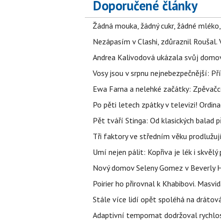
Doporučené články
Žádná mouka, žádný cukr, žádné mléko,
Nezápasím v Clashi, zdůraznil Roušal. 
Andrea Kalivodová ukázala svůj domov:
Vosy jsou v srpnu nejnebezpečnější: Pří
Ewa Farna a nelehké začátky: Zpěvačce,
Po pěti letech zpátky v televizi! Ordin
Pět tváří Stinga: Od klasických balad
Tři faktory ve středním věku prodlužuj
Umí nejen pálit: Kopřiva je lék i skvěl
Nový domov Seleny Gomez v Beverly Hill
Poirier ho přirovnal k Khabibovi. Masv
Stále více lidí opět spoléhá na drátov
Adaptivní tempomat dodržoval rychlost,