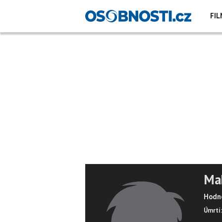
FIL
Mak
Hodno
Úmrtí: