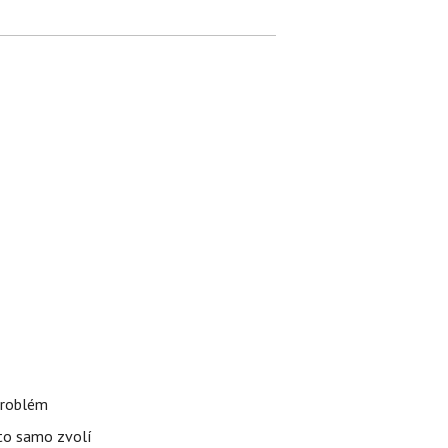
 problém
uto samo zvolí