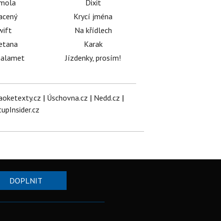
émola
Dixit
acený
Krycí jména
wift
Na křídlech
etana
Karak
halamet
Jízdenky, prosím!
aoketexty.cz
|
Úschovna.cz
|
Nedd.cz
|
tupInsider.cz
DOPLNIT