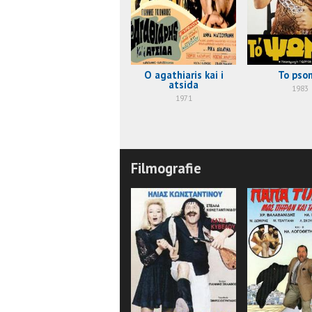
O agathiaris kai i
To pson
atsida
1983
1971
Filmografie