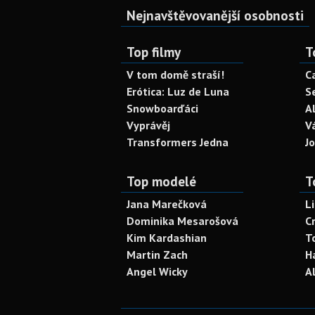
Nejnavštěvovanější osobnosti
Top filmy
T
V tom domě straší!
C
Erótica: Luz de Luna
S
Snowboarďáci
A
Vyprávěj
V
Transformers Jedna
J
Top modelé
T
Jana Marečková
L
Dominika Mesarošová
C
Kim Kardashian
T
Martin Zach
H
Angel Wicky
A