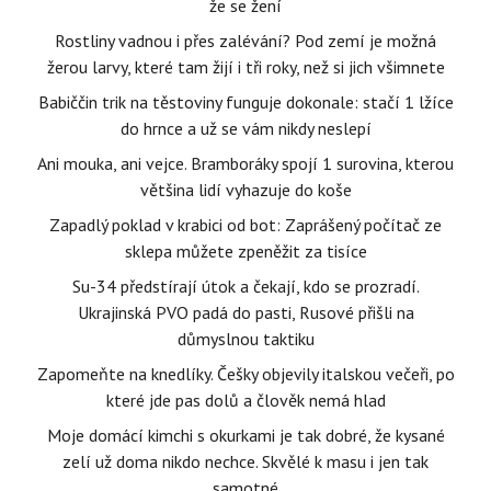
že se žení
Rostliny vadnou i přes zalévání? Pod zemí je možná
žerou larvy, které tam žijí i tři roky, než si jich všimnete
Babiččin trik na těstoviny funguje dokonale: stačí 1 lžíce
do hrnce a už se vám nikdy neslepí
Ani mouka, ani vejce. Bramboráky spojí 1 surovina, kterou
většina lidí vyhazuje do koše
Zapadlý poklad v krabici od bot: Zaprášený počítač ze
sklepa můžete zpeněžit za tisíce
Su-34 předstírají útok a čekají, kdo se prozradí.
Ukrajinská PVO padá do pasti, Rusové přišli na
důmyslnou taktiku
Zapomeňte na knedlíky. Češky objevily italskou večeři, po
které jde pas dolů a člověk nemá hlad
Moje domácí kimchi s okurkami je tak dobré, že kysané
zelí už doma nikdo nechce. Skvělé k masu i jen tak
samotné