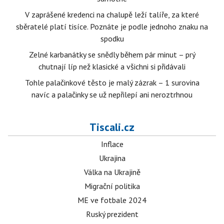
V zaprášené kredenci na chalupě leží talíře, za které
sběratelé platí tisíce. Poznáte je podle jednoho znaku na
spodku
Zelné karbanátky se snědly během pár minut – prý
chutnají líp než klasické a všichni si přidávali
Tohle palačinkové těsto je malý zázrak – 1 surovina
navíc a palačinky se už nepřilepí ani neroztrhnou
Tiscali.cz
Inflace
Ukrajina
Válka na Ukrajině
Migrační politika
ME ve fotbale 2024
Ruský prezident