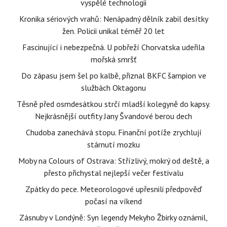
vyspělé technologii
Kronika sériových vrahů: Nenápadný dělník zabil desítky
žen. Policii unikal téměř 20 let
Fascinující i nebezpečná. U pobřeží Chorvatska udeřila
mořská smršť
Do zápasu jsem šel po kalbě, přiznal BKFC šampion ve
službách Oktagonu
Těsně před osmdesátkou strčí mladší kolegyně do kapsy.
Nejkrásnější outfity Jany Švandové berou dech
Chudoba zanechává stopu. Finanční potíže zrychlují
stárnutí mozku
Moby na Colours of Ostrava: Střízlivý, mokrý od deště, a
přesto přichystal nejlepší večer festivalu
Zpátky do pece. Meteorologové upřesnili předpověď
počasí na víkend
Zásnuby v Londýně: Syn legendy Mekyho Žbirky oznámil,