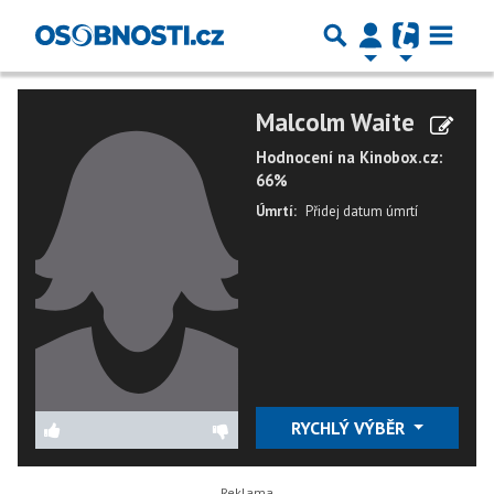
Malcolm Waite
Hodnocení na Kinobox.cz:
66%
Úmrtí:
Přidej datum úmrtí
RYCHLÝ VÝBĚR