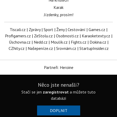
Na křídlech
Karak
Jízdenky, prosím!
Tiscali.cz
|
Zprávy
|
Sport
|
Ženy
|
Cestování
|
Games.cz
|
Profigamers.cz
|
ZeStolu.cz
|
Osobnosti.cz
|
Karaoketexty.cz
|
Úschovna.cz
|
Nedd.cz
|
Moulík.cz
|
Fights.cz
|
Dokina.cz
|
CZhity.cz
|
Našepeníze.cz
|
Srovnám.cz
|
StartupInsider.cz
Partneři: Heroine
Něco jste nenašli?
Stačí se jen
zaregistrovat
a můžete tuto
databázi
DOPLNIT