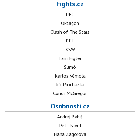
Fights.cz
UFC
Oktagon
Clash of The Stars
PFL
KSW
I am Figter
Sumó
Karlos Vémola
Jiří Procházka
Conor McGregor
Osobnosti.cz
Andrej Babiš
Petr Pavel
Hana Zagorová