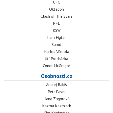
UFC
Oktagon
Clash of The Stars
PFL
KSW
I am Figter
Sumó
Karlos Vémola
Jiří Procházka
Conor McGregor
Osobnosti.cz
Andrej Babiš
Petr Pavel
Hana Zagorová
Kazma Kazmitch
Kim Kardashian