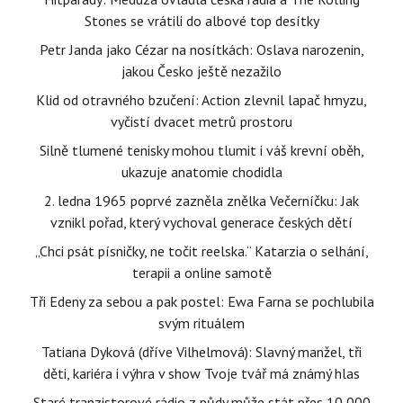
Stones se vrátili do albové top desítky
Petr Janda jako Cézar na nosítkách: Oslava narozenin,
jakou Česko ještě nezažilo
Klid od otravného bzučení: Action zlevnil lapač hmyzu,
vyčistí dvacet metrů prostoru
Silně tlumené tenisky mohou tlumit i váš krevní oběh,
ukazuje anatomie chodidla
2. ledna 1965 poprvé zazněla znělka Večerníčku: Jak
vznikl pořad, který vychoval generace českých dětí
„Chci psát písničky, ne točit reelska.“ Katarzia o selhání,
terapii a online samotě
Tři Edeny za sebou a pak postel: Ewa Farna se pochlubila
svým rituálem
Tatiana Dyková (dříve Vilhelmová): Slavný manžel, tři
děti, kariéra i výhra v show Tvoje tvář má známý hlas
Staré tranzistorové rádio z půdy může stát přes 10 000