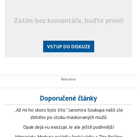
Zatím bez komentáře, buďte první!
VSTUP DO DISKUZE
Doporučené články
„Až mi ho skoro bylo líto." Jaromíra Soukupa našli zle
zbitého po útoku maskovaných mužů
Opak dejá vu existuje. Je ale ještě podivnější
Hitparády: Meduza ovládla česká rádia a The Rolling