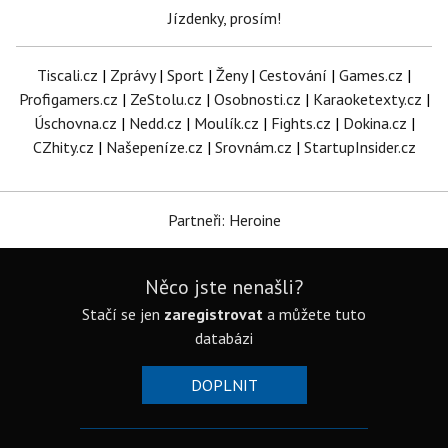
Jízdenky, prosím!
Tiscali.cz
|
Zprávy
|
Sport
|
Ženy
|
Cestování
|
Games.cz
|
Profigamers.cz
|
ZeStolu.cz
|
Osobnosti.cz
|
Karaoketexty.cz
|
Úschovna.cz
|
Nedd.cz
|
Moulík.cz
|
Fights.cz
|
Dokina.cz
|
CZhity.cz
|
Našepeníze.cz
|
Srovnám.cz
|
StartupInsider.cz
Partneři: Heroine
Něco jste nenašli?
Stačí se jen
zaregistrovat
a můžete tuto
databázi
DOPLNIT