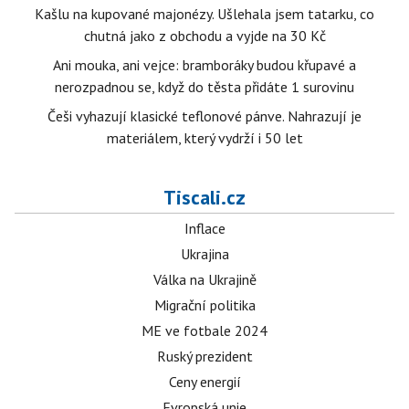
Kašlu na kupované majonézy. Ušlehala jsem tatarku, co
chutná jako z obchodu a vyjde na 30 Kč
Ani mouka, ani vejce: bramboráky budou křupavé a
nerozpadnou se, když do těsta přidáte 1 surovinu
Češi vyhazují klasické teflonové pánve. Nahrazují je
materiálem, který vydrží i 50 let
Tiscali.cz
Inflace
Ukrajina
Válka na Ukrajině
Migrační politika
ME ve fotbale 2024
Ruský prezident
Ceny energií
Evropská unie