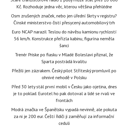
Kč. Rozhoduje jedna věc, kterou většina přehlédne
Osm zrušených značek, nebo jen úřední škrty v registru?
Čínské ministerstvo čistí přesycený automobilový trh
Euro NCAP narazil Teslou do návěsu kamionu rychlostí
56 km/h. Konstrukce přeřízla kabinu, figurína neměla
šanci
Trenér Priske po fiasku v Mladé Boleslavi přiznal, že
Sparta postrádá kvalitu
Přežili jen zázrakem. Český pilot Stříteský promluvil po
ohnivé nehodě v Polsku
Před 30 lety stál první mobil v Česku jako ojetina, dnes
je to poklad. Eurotel ho pak dotoval a lidé se rvali ve
frontách
Modrá značka ve Španělsku vypadá nevinně, ale pokuta
za ni je 200 eur. Čeští řidiči ji zaměňují za informační
ceduli