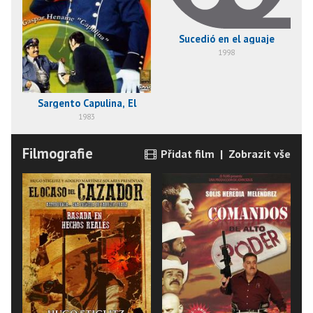
Sucedió en el aguaje
1998
Sargento Capulina, El
1983
Filmografie
Přidat film
|
Zobrazit vše