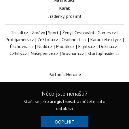
Na křídlech
Karak
Jízdenky, prosím!
Tiscali.cz
|
Zprávy
|
Sport
|
Ženy
|
Cestování
|
Games.cz
|
Profigamers.cz
|
ZeStolu.cz
|
Osobnosti.cz
|
Karaoketexty.cz
|
Úschovna.cz
|
Nedd.cz
|
Moulík.cz
|
Fights.cz
|
Dokina.cz
|
CZhity.cz
|
Našepeníze.cz
|
Srovnám.cz
|
StartupInsider.cz
Partneři: Heroine
Něco jste nenašli?
Stačí se jen
zaregistrovat
a můžete tuto
databázi
DOPLNIT