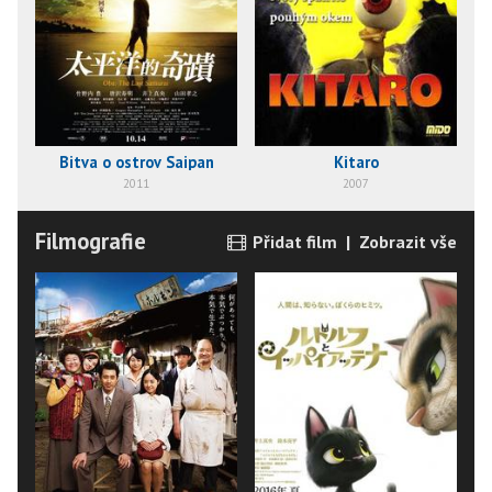
Bitva o ostrov Saipan
Kitaro
2011
2007
Filmografie
Přidat film
|
Zobrazit vše