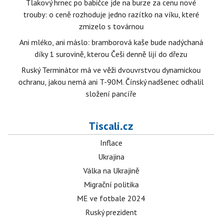
Tlakový hrnec po babičce jde na burze za cenu nové
trouby: o ceně rozhoduje jedno razítko na víku, které
zmizelo s továrnou
Ani mléko, ani máslo: bramborová kaše bude nadýchaná
díky 1 surovině, kterou Češi denně lijí do dřezu
Ruský Terminátor má ve věži dvouvrstvou dynamickou
ochranu, jakou nemá ani T-90M. Čínský nadšenec odhalil
složení pancíře
Tiscali.cz
Inflace
Ukrajina
Válka na Ukrajině
Migrační politika
ME ve fotbale 2024
Ruský prezident