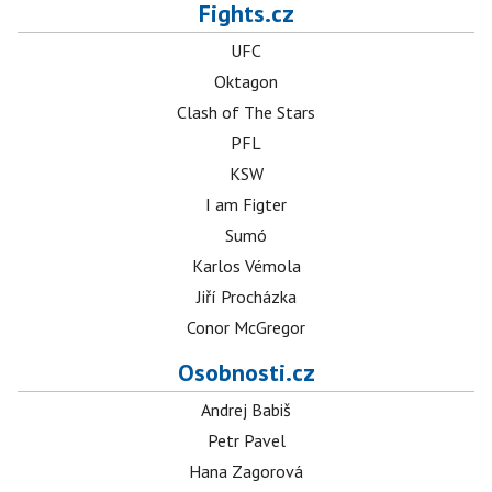
Fights.cz
UFC
Oktagon
Clash of The Stars
PFL
KSW
I am Figter
Sumó
Karlos Vémola
Jiří Procházka
Conor McGregor
Osobnosti.cz
Andrej Babiš
Petr Pavel
Hana Zagorová