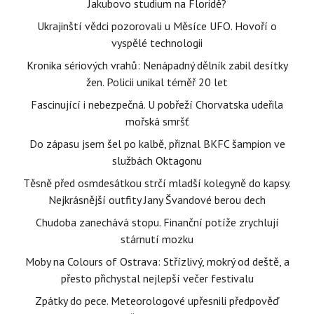
Jakubovo studium na Floridě?
Ukrajinští vědci pozorovali u Měsíce UFO. Hovoří o
vyspělé technologii
Kronika sériových vrahů: Nenápadný dělník zabil desítky
žen. Policii unikal téměř 20 let
Fascinující i nebezpečná. U pobřeží Chorvatska udeřila
mořská smršť
Do zápasu jsem šel po kalbě, přiznal BKFC šampion ve
službách Oktagonu
Těsně před osmdesátkou strčí mladší kolegyně do kapsy.
Nejkrásnější outfity Jany Švandové berou dech
Chudoba zanechává stopu. Finanční potíže zrychlují
stárnutí mozku
Moby na Colours of Ostrava: Střízlivý, mokrý od deště, a
přesto přichystal nejlepší večer festivalu
Zpátky do pece. Meteorologové upřesnili předpověď