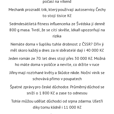
počasí na víkend
Mechanik prozradil trik, který používají autoservisy. Čechy
to stojí tisíce Kč
Sedmdesátiletá fitness influencerka ze Švédska jí denně
800 g masa. Tvrdí, že se cítí skvěle, lékaři upozorňují na
rizika
Nemáte doma v šuplíku tuhle drobnost z ČSSR? Dřív ji
měl skoro každý a dnes za ni sběratelé dají i 40 000 Kč
Jeden román ze 70. let dnes stojí přes 30 000 Kč. Možná
ho máte doma v poličce a nevíte, co držíte v ruce
Jiřiny mají roztrhané květy a škůdce nikde. Noční viník se
schovává přímo v poupatech
Špatné zprávy pro české důchodce. Průměrný důchod se
sníží o 1 800 Kč a zase to odnesou
Tohle můžou udělat důchodci od srpna zdarma. Ušetří
díky tomu klidně i 11 000 Kč