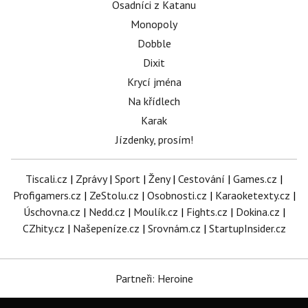
Osadníci z Katanu
Monopoly
Dobble
Dixit
Krycí jména
Na křídlech
Karak
Jízdenky, prosím!
Tiscali.cz
|
Zprávy
|
Sport
|
Ženy
|
Cestování
|
Games.cz
|
Profigamers.cz
|
ZeStolu.cz
|
Osobnosti.cz
|
Karaoketexty.cz
|
Úschovna.cz
|
Nedd.cz
|
Moulík.cz
|
Fights.cz
|
Dokina.cz
|
CZhity.cz
|
Našepeníze.cz
|
Srovnám.cz
|
StartupInsider.cz
Partneři: Heroine