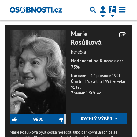
Marie
Rosůlková
herečka
Hodnocení na Kinobox.cz:
73%
Narození:
17. prosince 1901
Úmrtí:
15. května 1993
ve věku
91 let
Znamení:
Střelec
RYCHLÝ VÝBĚR
96%
Marie Rosůlková byla česká herečka. Jako bankovní úřednice se