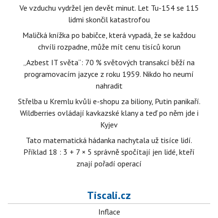
Ve vzduchu vydržel jen devět minut. Let Tu-154 se 115
lidmi skončil katastrofou
Maličká knížka po babičce, která vypadá, že se každou
chvíli rozpadne, může mít cenu tisíců korun
„Azbest IT světa“: 70 % světových transakcí běží na
programovacím jazyce z roku 1959. Nikdo ho neumí
nahradit
Střelba u Kremlu kvůli e-shopu za biliony, Putin panikaří.
Wildberries ovládají kavkazské klany a teď po něm jde i
Kyjev
Tato matematická hádanka nachytala už tisíce lidí.
Příklad 18 : 3 + 7 × 5 správně spočítají jen lidé, kteří
znají pořadí operací
Tiscali.cz
Inflace