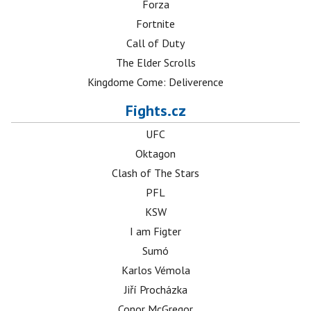
Forza
Fortnite
Call of Duty
The Elder Scrolls
Kingdome Come: Deliverence
Fights.cz
UFC
Oktagon
Clash of The Stars
PFL
KSW
I am Figter
Sumó
Karlos Vémola
Jiří Procházka
Conor McGregor