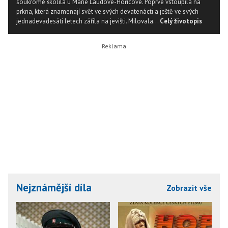
soukromě školila u Marie Laudové-Hořicové. Poprvé vstoupila na
prkna, která znamenají svět ve svých devatenácti a ještě ve svých
jednadevadesáti letech zářila na jevišti. Milovala...
Celý životopis
Nejznámější díla
Zobrazit vše