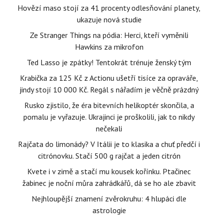
Hovězí maso stojí za 41 procenty odlesňování planety,
ukazuje nová studie
Ze Stranger Things na pódia: Herci, kteří vyměnili
Hawkins za mikrofon
Ted Lasso je zpátky! Tentokrát trénuje ženský tým
Krabička za 125 Kč z Actionu ušetří tisíce za opraváře,
jindy stojí 10 000 Kč. Regál s nářadím je věčně prázdný
Rusko zjistilo, že éra bitevních helikoptér skončila, a
pomalu je vyřazuje. Ukrajinci je proškolili, jak to nikdy
nečekali
Rajčata do limonády? V Itálii je to klasika a chuť předčí i
citrónovku. Stačí 500 g rajčat a jeden citrón
Kvete i v zimě a stačí mu kousek kořínku. Ptačinec
žabinec je noční můra zahrádkářů, dá se ho ale zbavit
Nejhloupější znamení zvěrokruhu: 4 hlupáci dle
astrologie