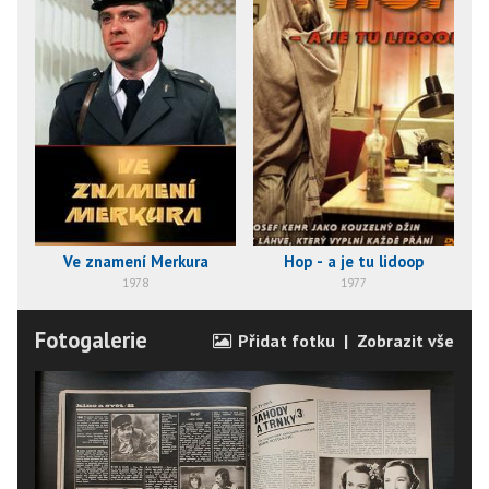
Ve znamení Merkura
Hop - a je tu lidoop
1978
1977
Fotogalerie
Přidat fotku
|
Zobrazit vše