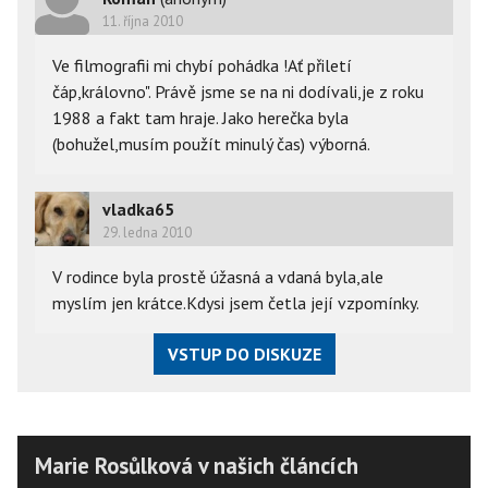
11. října 2010
Ve filmografii mi chybí pohádka !Ať přiletí
čáp,královno". Právě jsme se na ni dodívali,je z roku
1988 a fakt tam hraje. Jako herečka byla
(bohužel,musím použít minulý čas) výborná.
vladka65
29. ledna 2010
V rodince byla prostě úžasná a vdaná byla,ale
myslím jen krátce.Kdysi jsem četla její vzpomínky.
VSTUP DO DISKUZE
Marie Rosůlková v našich článcích