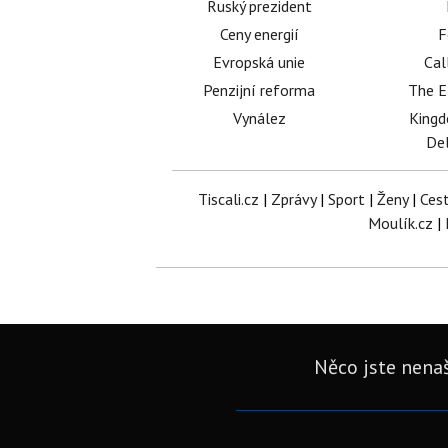
Ruský prezident
Ceny energií
F
Evropská unie
Cal
Penzijní reforma
The E
Vynález
King
Del
Tiscali.cz
|
Zprávy
|
Sport
|
Ženy
|
Ces
Moulík.cz
|
Něco jste nenaš