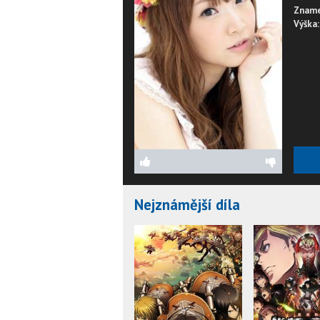
Zname
Výška:
Nejznámější díla