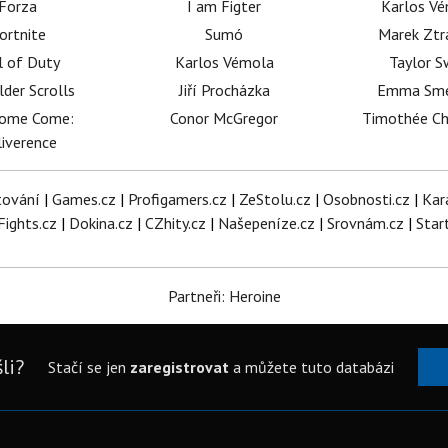
Forza
I am Figter
Karlos V
ortnite
Sumó
Marek Ztr
l of Duty
Karlos Vémola
Taylor S
lder Scrolls
Jiří Procházka
Emma Sm
dome Come:
Conor McGregor
Timothée C
iverence
tování
|
Games.cz
|
Profigamers.cz
|
ZeStolu.cz
|
Osobnosti.cz
|
Kar
Fights.cz
|
Dokina.cz
|
CZhity.cz
|
Našepeníze.cz
|
Srovnám.cz
|
Star
Partneři: Heroine
li?
Stačí se jen
zaregistrovat
a můžete tuto databázi