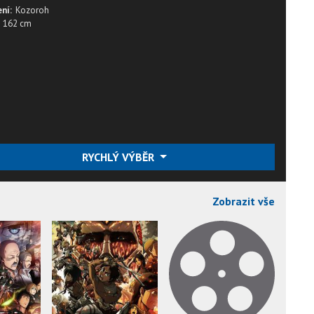
ní:
Kozoroh
162 cm
RYCHLÝ VÝBĚR
Zobrazit vše