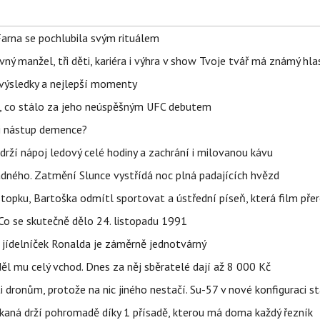
Farna se pochlubila svým rituálem
ný manžel, tři děti, kariéra i výhra v show Tvoje tvář má známý hla
– výsledky a nejlepší momenty
il, co stálo za jeho neúspěšným UFC debutem
li nástup demence?
udrží nápoj ledový celé hodiny a zachrání i milovanou kávu
ného. Zatmění Slunce vystřídá noc plná padajících hvězd
topku, Bartoška odmítl sportovat a ústřední píseň, která film pře
Co se skutečně dělo 24. listopadu 1991
 jídelníček Ronalda je záměrně jednotvárný
ěl mu celý vchod. Dnes za něj sběratelé dají až 8 000 Kč
 dronům, protože na nic jiného nestačí. Su-57 v nové konfiguraci st
kaná drží pohromadě díky 1 přísadě, kterou má doma každý řezník