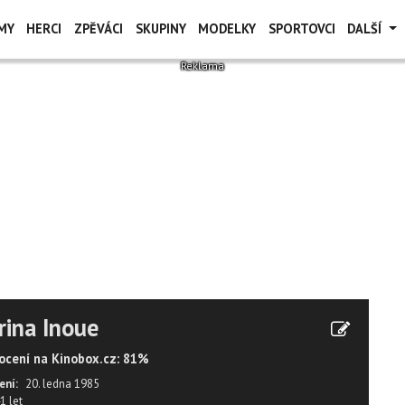
MY
HERCI
ZPĚVÁCI
SKUPINY
MODELKY
SPORTOVCI
DALŠÍ
ina Inoue
cení na Kinobox.cz: 81%
ení:
20. ledna 1985
1 let