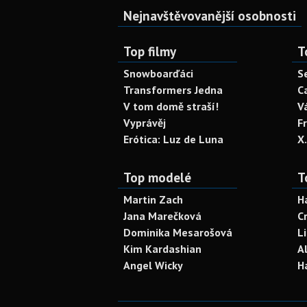
Nejnavštěvovanější osobnosti
Top filmy
T
Snowboarďáci
S
Transformers Jedna
C
V tom domě straší!
V
Vyprávěj
F
Erótica: Luz de Luna
X
Top modelé
T
Martin Zach
H
Jana Marečková
C
Dominika Mesarošová
L
Kim Kardashian
A
Angel Wicky
H