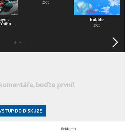
2022
ayer:
Bubble
My 
Yaiba -
H
2022
rdsmith
e
komentáře, buďte první!
VSTUP DO DISKUZE