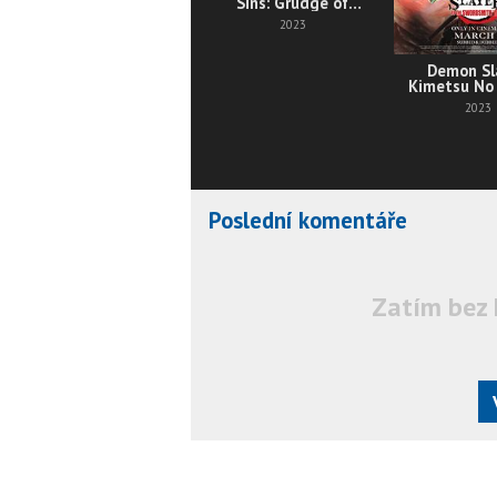
Sins: Grudge of
Edinburgh Part 2
2023
Demon Sl
Kimetsu No 
To the Swo
2023
Villag
Poslední komentáře
Zatím bez 