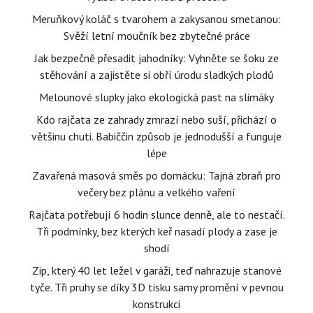
Meruňkový koláč s tvarohem a zakysanou smetanou:
Svěží letní moučník bez zbytečné práce
Jak bezpečně přesadit jahodníky: Vyhněte se šoku ze
stěhování a zajistěte si obří úrodu sladkých plodů
Melounové slupky jako ekologická past na slimáky
Kdo rajčata ze zahrady zmrazí nebo suší, přichází o
většinu chuti. Babiččin způsob je jednodušší a funguje
lépe
Zavařená masová směs po domácku: Tajná zbraň pro
večery bez plánu a velkého vaření
Rajčata potřebují 6 hodin slunce denně, ale to nestačí.
Tři podmínky, bez kterých keř nasadí plody a zase je
shodí
Zip, který 40 let ležel v garáži, teď nahrazuje stanové
tyče. Tři pruhy se díky 3D tisku samy promění v pevnou
konstrukci