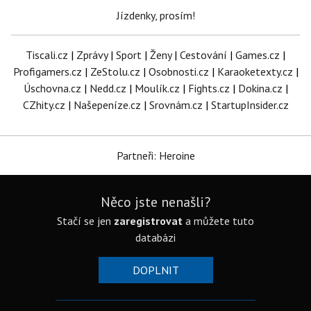
Jízdenky, prosím!
Tiscali.cz
|
Zprávy
|
Sport
|
Ženy
|
Cestování
|
Games.cz
|
Profigamers.cz
|
ZeStolu.cz
|
Osobnosti.cz
|
Karaoketexty.cz
|
Úschovna.cz
|
Nedd.cz
|
Moulík.cz
|
Fights.cz
|
Dokina.cz
|
CZhity.cz
|
Našepeníze.cz
|
Srovnám.cz
|
StartupInsider.cz
Partneři: Heroine
Něco jste nenašli?
Stačí se jen
zaregistrovat
a můžete tuto
databázi
DOPLNIT