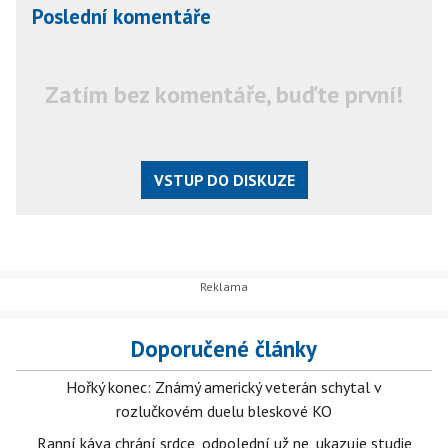
Poslední komentáře
Zatím bez komentáře, buďte první!
VSTUP DO DISKUZE
Doporučené články
Hořký konec: Známý americký veterán schytal v
rozlučkovém duelu bleskové KO
Ranní káva chrání srdce, odpolední už ne, ukazuje studie