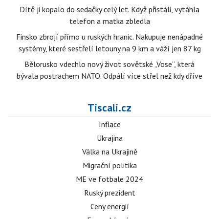
Dítě ji kopalo do sedačky celý let. Když přistáli, vytáhla
telefon a matka zbledla
Finsko zbrojí přímo u ruských hranic. Nakupuje nenápadné
systémy, které sestřelí letouny na 9 km a váží jen 87 kg
Bělorusko vdechlo nový život sovětské „Vose“, která
bývala postrachem NATO. Odpálí více střel než kdy dříve
Tiscali.cz
Inflace
Ukrajina
Válka na Ukrajině
Migrační politika
ME ve fotbale 2024
Ruský prezident
Ceny energií