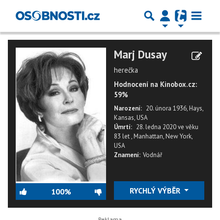
Marj Dusay
herečka
Hodnocení na Kinobox.cz:
59%
Narození:
20. února 1936, Hays,
Kansas, USA
Úmrtí:
28. ledna 2020
ve věku
83 let
,
Manhattan, New York,
USA
Znamení:
Vodnář
RYCHLÝ VÝBĚR
100%