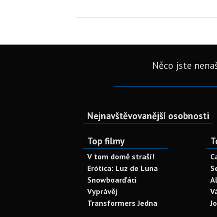
Něco jste nenaš
Nejnavštěvovanější osobnosti
Top filmy
T
V tom domě straší!
C
Erótica: Luz de Luna
S
Snowboarďáci
A
Vyprávěj
V
Transformers Jedna
J