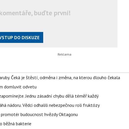
komentáře, buďte první!
VSTUP DO DISKUZE
ruby. Čeká je štěstí, odměna i změna, na kterou dlouho čekala
vem domluvit odvetu
zapomínejte. Jednu zásadní chybu dělá téměř každý
áhá nádoru. Vědci odhalili nebezpečnou roli fruktózy
l promotér budoucnost hvězdy Oktagonu
o běžná bakterie