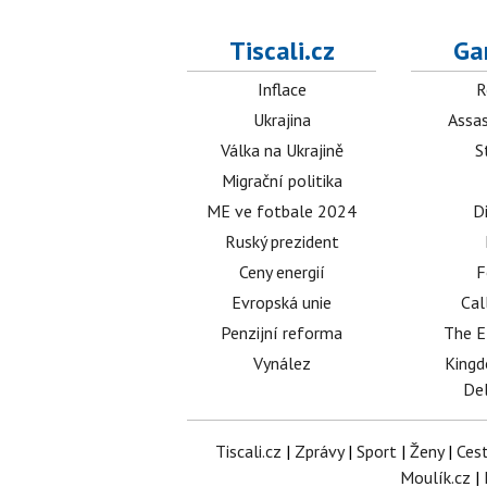
Tiscali.cz
Ga
Inflace
R
Ukrajina
Assas
Válka na Ukrajině
S
Migrační politika
ME ve fotbale 2024
D
Ruský prezident
Ceny energií
F
Evropská unie
Cal
Penzijní reforma
The E
Vynález
King
Del
Tiscali.cz
|
Zprávy
|
Sport
|
Ženy
|
Ces
Moulík.cz
|