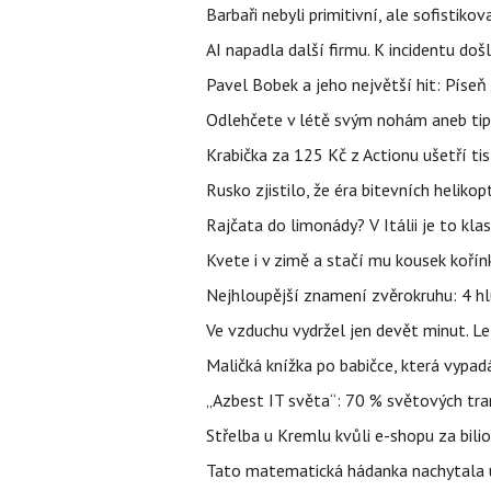
Barbaři nebyli primitivní, ale sofistikov
AI napadla další firmu. K incidentu doš
Pavel Bobek a jeho největší hit: Pís
Odlehčete v létě svým nohám aneb tip
Krabička za 125 Kč z Actionu ušetří tis
Rusko zjistilo, že éra bitevních helikopt
Rajčata do limonády? V Itálii je to klas
Kvete i v zimě a stačí mu kousek kořín
Nejhloupější znamení zvěrokruhu: 4 hl
Ve vzduchu vydržel jen devět minut. L
Maličká knížka po babičce, která vypad
„Azbest IT světa“: 70 % světových tra
Střelba u Kremlu kvůli e-shopu za bilio
Tato matematická hádanka nachytala už t