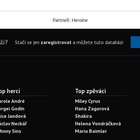
Partneři: Heroine
li?
Stačí se jen
zaregistrovat
a můžete tuto databázi
op herci
Top zpěváci
arole André
Miley Cyrus
ergei Godin
Hana Zagorová
lice Jandová
Shakira
áclav Neckář
Helena Vondráčková
ohnny Sins
Maria Baimler