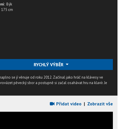
ní:
Býk
175 cm
RYCHLÝ VÝBĚR
naplno se jí věnuje od roku 2012. Začínal jako hráč na klávesy ve
ovázet pěvecký sbor a postupně si začal osahávat hru na klavír. Je
Přidat video
|
Zobrazit vše