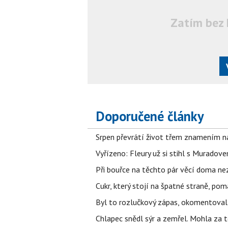
Zatím bez 
Doporučené články
Srpen převrátí život třem znamením na
Vyřízeno: Fleury už si stihl s Murado
Při bouřce na těchto pár věcí doma ne
Cukr, který stojí na špatné straně, pom
Byl to rozlučkový zápas, okomentova
Chlapec snědl sýr a zemřel. Mohla za t