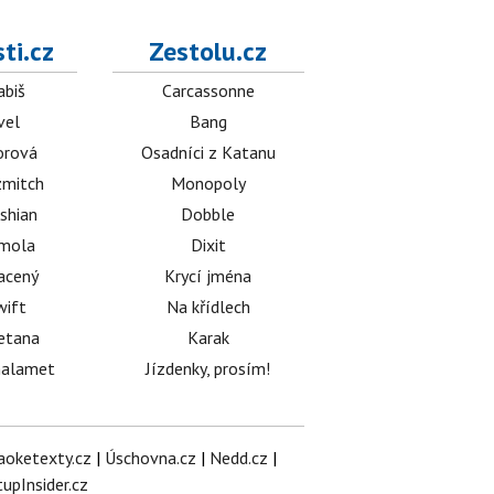
ti.cz
Zestolu.cz
abiš
Carcassonne
vel
Bang
orová
Osadníci z Katanu
mitch
Monopoly
shian
Dobble
émola
Dixit
acený
Krycí jména
wift
Na křídlech
etana
Karak
halamet
Jízdenky, prosím!
aoketexty.cz
|
Úschovna.cz
|
Nedd.cz
|
tupInsider.cz