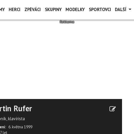
MY
HERCI
ZPĚVÁCI
SKUPINY
MODELKY
SPORTOVCI
DALŠÍ
tin Rufer
ík, klavírista
ení:
6. května 1999
7 let