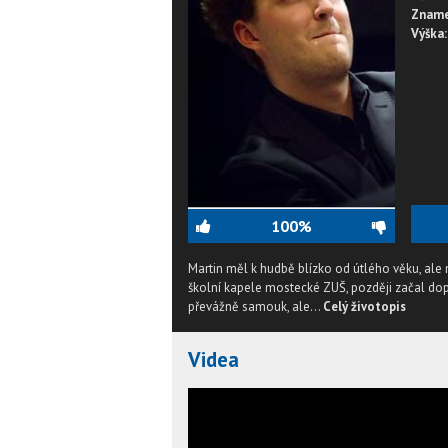
Zname
Výška:
100%
Martin měl k hudbě blízko od útlého věku, ale 
školní kapele mostecké ZUŠ, později začal dopr
převážně samouk, ale...
Celý životopis
Videa