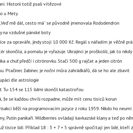
aní. Historii totiž psali vítězové
lo u Mety
eň „Veď mě dál, cesto má“ se původně jmenovala Rododendron
y na vzdušné pánské boty
íce za opraváře, jindy stojí 10 000 Kč. Regál s nářadím je věčně pr
ér skončila, a pomalu je vyřazuje. Ukrajinci je proškolili, jak to nikdy
ika a chuť předčí i citrónovku. Stačí 500 g rajčat a jeden citrón
ku. Ptačinec žabinec je noční můra zahrádkářů, dá se ho ale zbavit
upáci dle astrologie
et Tu-154 se 115 lidmi skončil katastrofou
á, že se každou chvíli rozpadne, může mít cenu tisíců korun
nsakcí běží na programovacím jazyce z roku 1959. Nikdo ho neumí 
ny, Putin panikaří. Wildberries ovládají kavkazské klany a teď po něm
isíce lidí. Příklad 18 : 3 + 7 × 5 správně spočítají jen lidé, kteří 