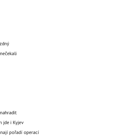
ázdný
 nečekali
nahradit
 jde i Kyjev
znají pořadí operací