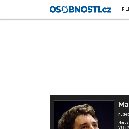
FIL
Mar
hudebn
Naroz
Věk:
2