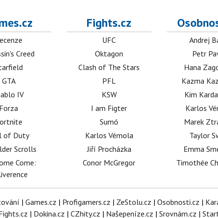
mes.cz
Fights.cz
Osobnos
ecenze
UFC
Andrej B
sin's Creed
Oktagon
Petr Pa
tarfield
Clash of The Stars
Hana Zag
GTA
PFL
Kazma Kaz
iablo IV
KSW
Kim Karda
Forza
I am Figter
Karlos V
ortnite
Sumó
Marek Ztr
l of Duty
Karlos Vémola
Taylor S
lder Scrolls
Jiří Procházka
Emma Sm
dome Come:
Conor McGregor
Timothée C
iverence
tování
|
Games.cz
|
Profigamers.cz
|
ZeStolu.cz
|
Osobnosti.cz
|
Kar
Fights.cz
|
Dokina.cz
|
CZhity.cz
|
Našepeníze.cz
|
Srovnám.cz
|
Star