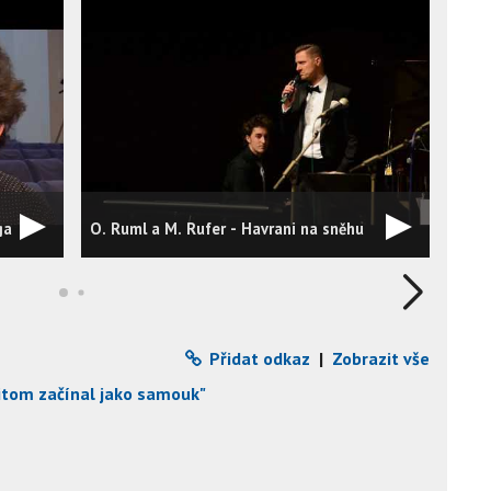
ga
O. Ruml a M. Rufer - Havrani na sněhu
Mart
Přidat odkaz
|
Zobrazit vše
řitom začínal jako samouk"