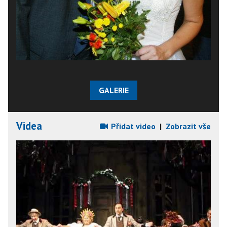
GALERIE
Videa
Přidat video
|
Zobrazit vše