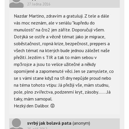
27. ledna 2016
Nazdar Martino, zdravím a gratuluji. Z tele a dále
vás moc neznám, ale v seriálu "kupředu do
munulosti" na čro2 jen záříte. Doporučuji všem.
Dotýká se ostře a věcně témat jako je migrace,
soběstačnost, ropná krize, bezpečnost, preppers a
všech témat na kterých bude jednou záležet naše
přežití. Jezdím s TIR a tak to mám sebou v
mp3rojce a jsou to velice užitečné a někdy
opomíjené a zapomenuté věci. Jen se zamyslete, co
se s vámi stane když na tři dny nepůjde proud nebo
na téma tohoto vtipu: Já přežiji vše, mám studnu,
pole, plno zvířectva, podzenmí kryt, zásoby........Já
taky, mám samopal.
Hezký den Dalibor.
😡
svrbý jak bolavá pata
(anonym)