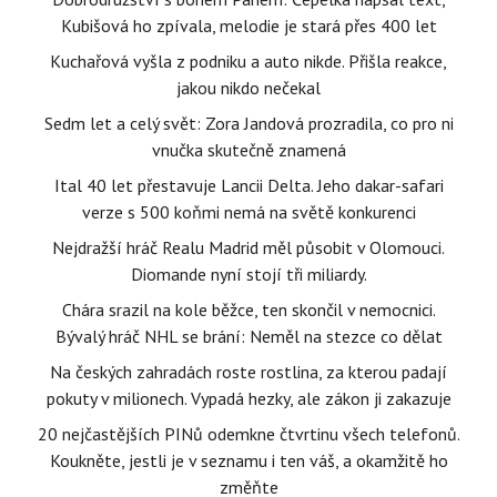
Kubišová ho zpívala, melodie je stará přes 400 let
Kuchařová vyšla z podniku a auto nikde. Přišla reakce,
jakou nikdo nečekal
Sedm let a celý svět: Zora Jandová prozradila, co pro ni
vnučka skutečně znamená
Ital 40 let přestavuje Lancii Delta. Jeho dakar-safari
verze s 500 koňmi nemá na světě konkurenci
Nejdražší hráč Realu Madrid měl působit v Olomouci.
Diomande nyní stojí tři miliardy.
Chára srazil na kole běžce, ten skončil v nemocnici.
Bývalý hráč NHL se brání: Neměl na stezce co dělat
Na českých zahradách roste rostlina, za kterou padají
pokuty v milionech. Vypadá hezky, ale zákon ji zakazuje
20 nejčastějších PINů odemkne čtvrtinu všech telefonů.
Koukněte, jestli je v seznamu i ten váš, a okamžitě ho
změňte