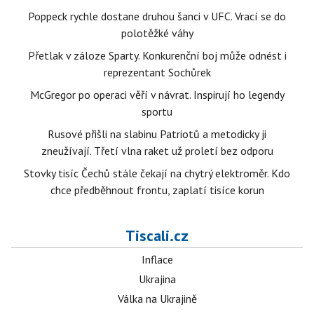
Poppeck rychle dostane druhou šanci v UFC. Vrací se do
polotěžké váhy
Přetlak v záloze Sparty. Konkurenční boj může odnést i
reprezentant Sochůrek
McGregor po operaci věří v návrat. Inspirují ho legendy
sportu
Rusové přišli na slabinu Patriotů a metodicky ji
zneužívají. Třetí vlna raket už proletí bez odporu
Stovky tisíc Čechů stále čekají na chytrý elektroměr. Kdo
chce předběhnout frontu, zaplatí tisíce korun
Tiscali.cz
Inflace
Ukrajina
Válka na Ukrajině