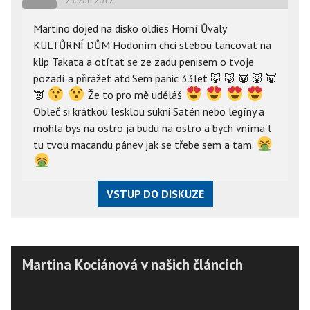
25. září 2012
Martino dojed na disko oldies Horní Ůvaly
KULTŮRNÍ DŮM Hodoním chci stebou tancovat na
klip Takata a otítat se ze zadu penisem o tvoje
pozadí a přirážet atd.Sem panic 33let
🐷
🐷
👿
🐷
👿
👿
Že to pro mě uděláš
Obleč si krátkou lesklou sukni Satén nebo legíny a
mohla bys na ostro ja budu na ostro a bych vníma l
tu tvou macandu pánev jak se třebe sem a tam.
VSTUP DO DISKUZE
Martina Kociánová v našich článcích