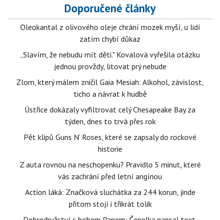
Doporučené články
Oleokantal z olivového oleje chrání mozek myší, u lidí
zatím chybí důkaz
„Slavím, že nebudu mít děti." Kovalová vyřešila otázku
jednou provždy, litovat prý nebude
Zlom, který málem zničil Gaia Mesiah: Alkohol, závislost,
ticho a návrat k hudbě
Ústřice dokázaly vyfiltrovat celý Chesapeake Bay za
týden, dnes to trvá přes rok
Pět klipů Guns N‘ Roses, které se zapsaly do rockové
historie
Z auta rovnou na neschopenku? Pravidlo 5 minut, které
vás zachrání před letní angínou
Action láká: Značková sluchátka za 244 korun, jinde
přitom stojí i třikrát tolik
Dobrodružství s bohem Panem: Čepelka napsal text,