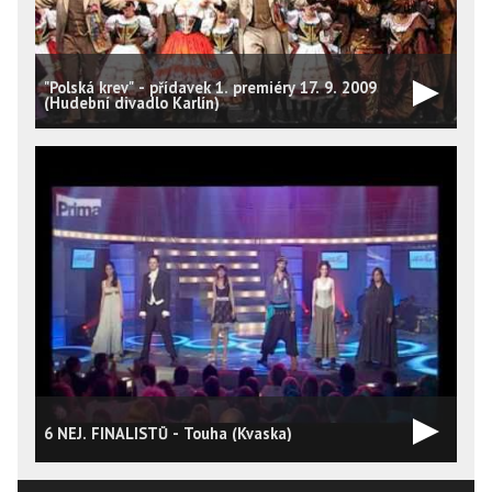
"Polská krev" - přídavek 1. premiéry 17. 9. 2009
(Hudební divadlo Karlín)
K
6 NEJ. FINALISTŮ - Touha (Kvaska)
(