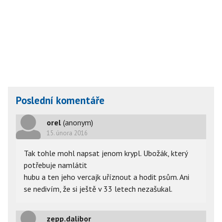
Poslední komentáře
orel
(anonym)
15. února 2016
Tak tohle mohl napsat jenom krypl. Ubožák, který
potřebuje namlátit
hubu a ten jeho vercajk uříznout a hodit psům. Ani
se nedivím, že si ještě v 33 letech nezašukal.
zepp.dalibor