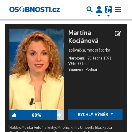
Martina
Kociánová
zpěvačka, moderátorka
Narození:
28. ledna 1971
Věk:
55 let
Znamení:
Vodnář
RYCHLÝ VÝBĚR
88%
Hobby: Muzika Autoři a knihy: Mnoho; knihy Umberta Eka, Paola