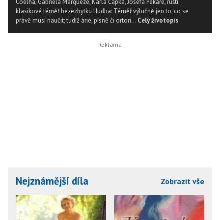
Coelha, Gabriela Márqueze, Karla Čapka, Josefa Pekaře, ruští
klasikové téměř bezezbytku Hudba: Téměř výlučně jen to, co se
právě musí naučit; tudíž árie, písně či ortori...
Celý životopis
Nejznámější díla
Zobrazit vše