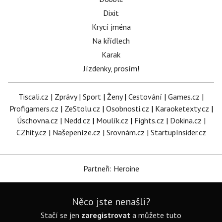
Dixit
Krycí jména
Na křídlech
Karak
Jízdenky, prosím!
Tiscali.cz
|
Zprávy
|
Sport
|
Ženy
|
Cestování
|
Games.cz
|
Profigamers.cz
|
ZeStolu.cz
|
Osobnosti.cz
|
Karaoketexty.cz
|
Úschovna.cz
|
Nedd.cz
|
Moulík.cz
|
Fights.cz
|
Dokina.cz
|
CZhity.cz
|
Našepeníze.cz
|
Srovnám.cz
|
StartupInsider.cz
Partneři: Heroine
Něco jste nenašli?
Stačí se jen
zaregistrovat
a můžete tuto