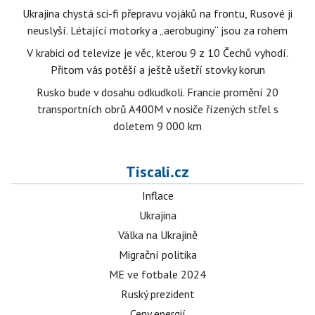
Ukrajina chystá sci-fi přepravu vojáků na frontu, Rusové ji
neuslyší. Létající motorky a „aerobuginy“ jsou za rohem
V krabici od televize je věc, kterou 9 z 10 Čechů vyhodí.
Přitom vás potěší a ještě ušetří stovky korun
Rusko bude v dosahu odkudkoli. Francie promění 20
transportních obrů A400M v nosiče řízených střel s
doletem 9 000 km
Tiscali.cz
Inflace
Ukrajina
Válka na Ukrajině
Migrační politika
ME ve fotbale 2024
Ruský prezident
Ceny energií