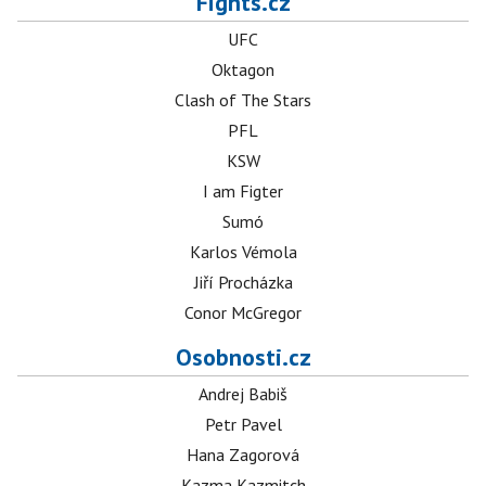
Fights.cz
UFC
Oktagon
Clash of The Stars
PFL
KSW
I am Figter
Sumó
Karlos Vémola
Jiří Procházka
Conor McGregor
Osobnosti.cz
Andrej Babiš
Petr Pavel
Hana Zagorová
Kazma Kazmitch