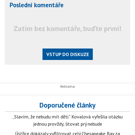
Poslední komentáře
Zatím bez komentáře, buďte první!
VSTUP DO DISKUZE
Doporučené články
„Slavím, že nebudu mít děti." Kovalová vyřešila otázku
jednou provždy, litovat prý nebude
Ústřice dokázaly vyfiltrovat celý Chesapeake Bay za