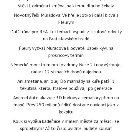
štěstí, odměna i změna, na kterou dlouho čekala
Novotný řeší Muradova. Ve hře je Jotko i další bitva s
Fleurym
Další rána pro RFA. Lutterbach vypadl z titulové odvety
na Bratislavském hradě
Fleury vyzval Muradova k odvetě. Uzbek kývl na
prosincový termín
Německé monstrum pro lov drony. Nese 2 tuny výzbroje,
radar i 12 stíhacích dronů najednou
Ani smetana, ani olej. Do marinády na kuře patří 1
tekutina, kterou Italové používají po generace
Android Auto ukazuje 3D budovy a semafory přímo na
mapě. Přes 250 milionů řidičů dostane navigaci jako z
kokpitu
Kolik si vydělá kadeřnice v malém městě za měsíc i se
spropitným? Až to číslo uvidíte, budete koukat