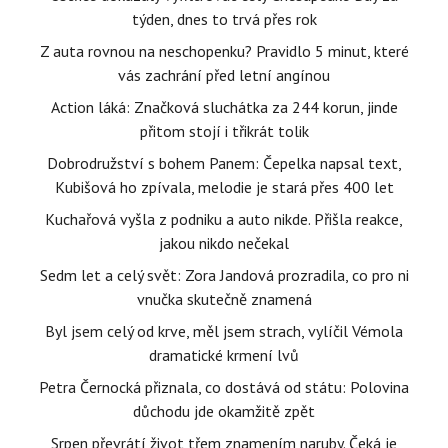
týden, dnes to trvá přes rok
Z auta rovnou na neschopenku? Pravidlo 5 minut, které
vás zachrání před letní angínou
Action láká: Značková sluchátka za 244 korun, jinde
přitom stojí i třikrát tolik
Dobrodružství s bohem Panem: Čepelka napsal text,
Kubišová ho zpívala, melodie je stará přes 400 let
Kuchařová vyšla z podniku a auto nikde. Přišla reakce,
jakou nikdo nečekal
Sedm let a celý svět: Zora Jandová prozradila, co pro ni
vnučka skutečně znamená
Byl jsem celý od krve, měl jsem strach, vylíčil Vémola
dramatické krmení lvů
Petra Černocká přiznala, co dostává od státu: Polovina
důchodu jde okamžitě zpět
Srpen převrátí život třem znamením naruby. Čeká je