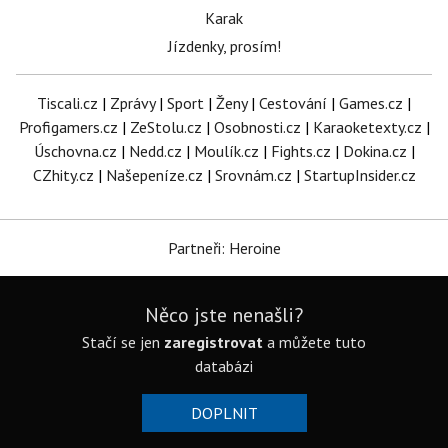
Karak
Jízdenky, prosím!
Tiscali.cz
|
Zprávy
|
Sport
|
Ženy
|
Cestování
|
Games.cz
|
Profigamers.cz
|
ZeStolu.cz
|
Osobnosti.cz
|
Karaoketexty.cz
|
Úschovna.cz
|
Nedd.cz
|
Moulík.cz
|
Fights.cz
|
Dokina.cz
|
CZhity.cz
|
Našepeníze.cz
|
Srovnám.cz
|
StartupInsider.cz
Partneři: Heroine
Něco jste nenašli?
Stačí se jen
zaregistrovat
a můžete tuto
databázi
DOPLNIT