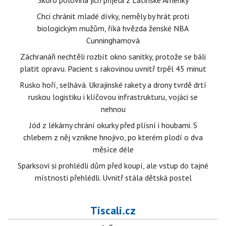
Skoro polovina jich přijela z Latinské Ameriky
Chci chránit mladé dívky, neměly by hrát proti
biologickým mužům, říká hvězda ženské NBA
Cunninghamová
Záchranáři nechtěli rozbít okno sanitky, protože se báli
platit opravu. Pacient s rakovinou uvnitř trpěl 45 minut
Rusko hoří, selhává. Ukrajinské rakety a drony tvrdě drtí
ruskou logistiku i klíčovou infrastrukturu, vojáci se
nehnou
Jód z lékárny chrání okurky před plísní i houbami. S
chlebem z něj vznikne hnojivo, po kterém plodí o dva
měsíce déle
Sparksovi si prohlédli dům před koupí, ale vstup do tajné
místnosti přehlédli. Uvnitř stála dětská postel
Tiscali.cz