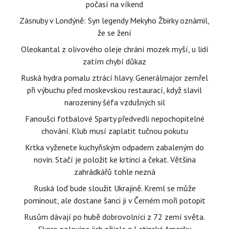
počasí na víkend
Zásnuby v Londýně: Syn legendy Mekyho Žbirky oznámil,
že se žení
Oleokantal z olivového oleje chrání mozek myší, u lidí
zatím chybí důkaz
Ruská hydra pomalu ztrácí hlavy. Generálmajor zemřel
při výbuchu před moskevskou restaurací, když slavil
narozeniny šéfa vzdušných sil
Fanoušci fotbalové Sparty předvedli nepochopitelné
chování. Klub musí zaplatit tučnou pokutu
Krtka vyženete kuchyňským odpadem zabaleným do
novin. Stačí je položit ke krtinci a čekat. Většina
zahrádkářů tohle nezná
Ruská loď bude sloužit Ukrajině. Kreml se může
pominout, ale dostane šanci ji v Černém moři potopit
Rusům dávají po hubě dobrovolníci z 72 zemí světa.