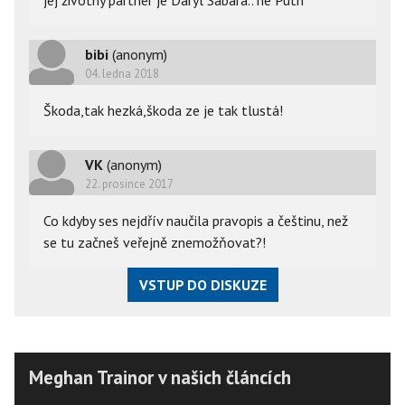
jej životný partner je Daryl Sabara.. ne Puth
bibi
(anonym)
04. ledna 2018
Škoda,tak hezká,škoda ze je tak tlustá!
VK
(anonym)
22. prosince 2017
Co kdyby ses nejdřív naučila pravopis a češtinu, než
se tu začneš veřejně znemožňovat?!
VSTUP DO DISKUZE
Meghan Trainor v našich článcích