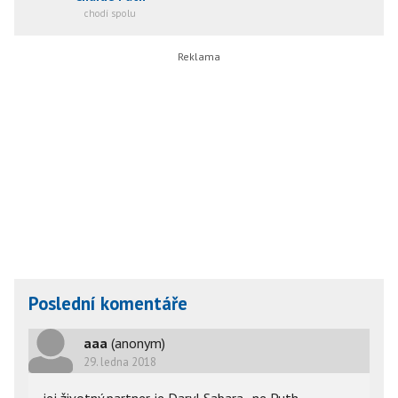
chodí spolu
Poslední komentáře
aaa
(anonym)
29. ledna 2018