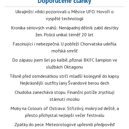
Doporučené články
Ukrajinští vědci pozorovali u Měsíce UFO. Hovoří o
vyspělé technologii
Kronika sériových vrahů: Nenápadný dělník zabil desítky
žen. Policii unikal téměř 20 let
Fascinující i nebezpečná. U pobřeží Chorvatska udeřila
mořská smršť
Do zápasu jsem šel po kalbě, přiznal BKFC šampion ve
službách Oktagonu
Těsně před osmdesátkou strčí mladší kolegyně do kapsy.
Nejkrásnější outfity Jany Švandové berou dech
Chudoba zanechává stopu. Finanční potíže zrychlují
stárnutí mozku
Moby na Colours of Ostrava: Střízlivý, mokrý od deště, a
přesto přichystal nejlepší večer festivalu
Zpátky do pece. Meteorologové upřesnili předpověď