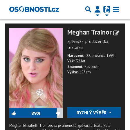
Meghan Trainor
zpěvačka, producentka,
textařka
Narození:
22. prosince 1993
Věk:
32 let
Znamení:
Kozoroh
Výška:
157 cm
RYCHLÝ VÝBĚR
89%
Meghan Elizabeth Trainorová je americká zpěvačka, textařka a