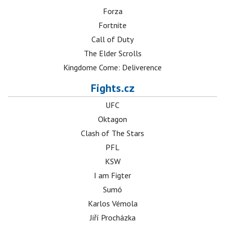
Forza
Fortnite
Call of Duty
The Elder Scrolls
Kingdome Come: Deliverence
Fights.cz
UFC
Oktagon
Clash of The Stars
PFL
KSW
I am Figter
Sumó
Karlos Vémola
Jiří Procházka