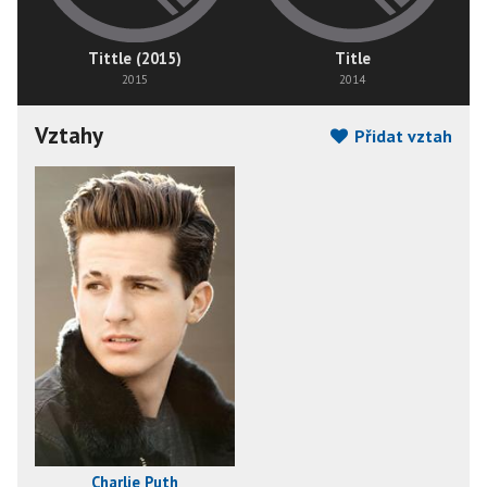
Tittle (2015)
Title
2015
2014
Vztahy
Přidat vztah
Charlie Puth