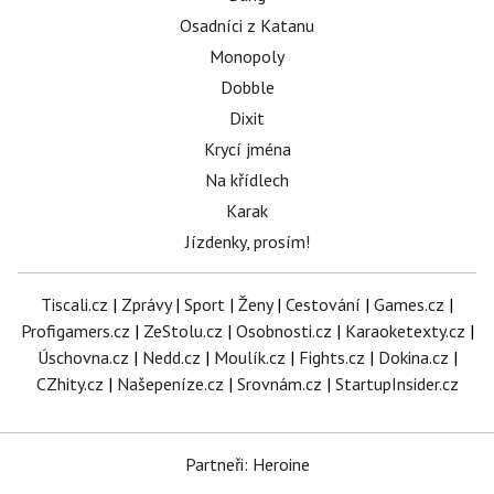
Osadníci z Katanu
Monopoly
Dobble
Dixit
Krycí jména
Na křídlech
Karak
Jízdenky, prosím!
Tiscali.cz
|
Zprávy
|
Sport
|
Ženy
|
Cestování
|
Games.cz
|
Profigamers.cz
|
ZeStolu.cz
|
Osobnosti.cz
|
Karaoketexty.cz
|
Úschovna.cz
|
Nedd.cz
|
Moulík.cz
|
Fights.cz
|
Dokina.cz
|
CZhity.cz
|
Našepeníze.cz
|
Srovnám.cz
|
StartupInsider.cz
Partneři: Heroine