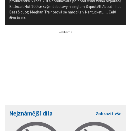
producentka. V roce 2014 dominovala po dobu osmi týdnů hitparádě
Billboart Hot 100 se svým debutovým singlem &quot;All About That
Bass&quot;. Meghan Trainorová se narodila v Nantucketu,...
Celý
životopis
Nejznámější díla
Zobrazit vše