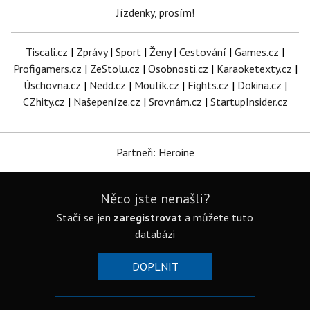
Jízdenky, prosím!
Tiscali.cz
|
Zprávy
|
Sport
|
Ženy
|
Cestování
|
Games.cz
|
Profigamers.cz
|
ZeStolu.cz
|
Osobnosti.cz
|
Karaoketexty.cz
|
Úschovna.cz
|
Nedd.cz
|
Moulík.cz
|
Fights.cz
|
Dokina.cz
|
CZhity.cz
|
Našepeníze.cz
|
Srovnám.cz
|
StartupInsider.cz
Partneři: Heroine
Něco jste nenašli?
Stačí se jen
zaregistrovat
a můžete tuto
databázi
DOPLNIT