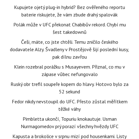
Kupujete ojetý plug-in hybrid? Bez ověřeného reportu
baterie riskujete, že vám zbude drahý spalovák
Polák může v UFC překonat Chabibův rekord. Chybí mu
šest takedownů
Češi, máte, co jste chtěli. Temu zničilo českého
dodavatele Alzy. Švadleny v Prostějově šijí poslední kusy,
pak dílnu zavřou
Klein rozebral porážku s Musayevem. Přiznal, co mu v
zápase vůbec nefungovalo
Ruský obr trefil soupeře kopem do hlavy. Hotovo bylo za
52 sekund
Fedor nikdy nevstoupil do UFC. Přesto zůstal měřítkem
těžké váhy
Pimbletta ukončí, Topuriu knokautuje. Usman
Nurmagomedov prý porazí všechny hvězdy UFC
Kapusta a brokolice v srpnu mizí pod housenkami. Listy