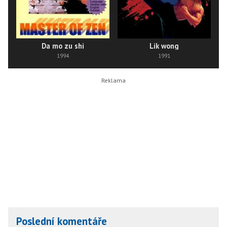
Da mo zu shi
Lik wong
1994
1991
Poslední komentáře