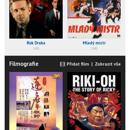
Rok Draka
Mladý mistr
1985
1980
Filmografie
Přidat film
|
Zobrazit vše