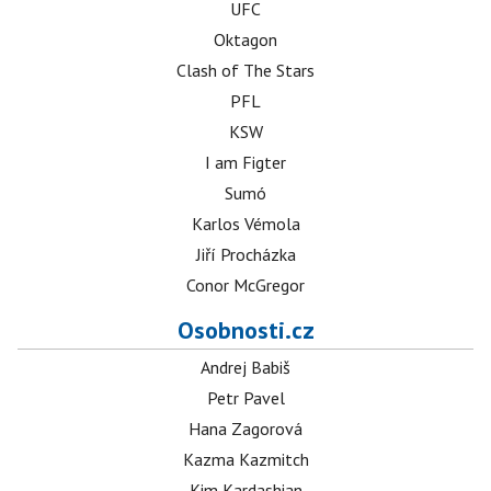
UFC
Oktagon
Clash of The Stars
PFL
KSW
I am Figter
Sumó
Karlos Vémola
Jiří Procházka
Conor McGregor
Osobnosti.cz
Andrej Babiš
Petr Pavel
Hana Zagorová
Kazma Kazmitch
Kim Kardashian