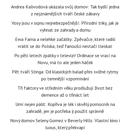
Andrea Kalivodová ukázala svůj domov: Tak bydlí jedna
z nejznámějších tváří české zábavy
Vosy jsou v srpnu nejnebezpečnější: Přírodní triky, jak je
vyhnat ze zahrady a domu
Ewa Farna a nelehké začátky: Zpěvačce, které radili
vrátit se do Polska, teď fanoušci nestačí tleskat
Po pěti letech zpátky v televizi! Ordinace se vrací na
Novu, má to ale jeden háček
Pět tváří Stinga: Od klasických balad přes svižné rytmy
po temnější vzpomínání
Tři faktory ve středním věku prodlužují život bez
demence až o třináct let
Umí nejen pálit: Kopřiva je lék i skvělý pomocník na
zahradě, jen je potřeba ji použít správně
Nový domov Seleny Gomez v Beverly Hills: Vlastní kino i
luxus, který překvapí