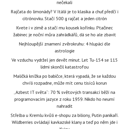
nečekali
Rajčata do limonády? V Itálii je to klasika a chuť předčí i
citrónovku. Stačí 500 g rajčat a jeden citrón
Kvete i v zimě a stačí mu kousek kořínku. Ptačinec
žabinec je noční můra zahrádkářů, dá se ho ale zbavit
Nejhloupější znamení zvěrokruhu: 4 hlupáci dle
astrologie
Ve vzduchu vydržel jen devět minut. Let Tu-154 se 115
lidmi skončil katastrofou
Maličká knížka po babičce, která vypadá, že se každou
chvíli rozpadne, může mít cenu tisíců korun
„Azbest IT světa“: 70 % světových transakcí běží na
programovacím jazyce z roku 1959. Nikdo ho neumí
nahradit
Střelba u Kremlu kvůli e-shopu za biliony, Putin panikaří.
Wildberries ovládají kavkazské klany a teď po něm jde i