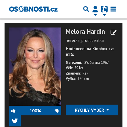
Melora Hardin
herečka, producentka
Hodnocení na Kinobox.cz:
61%
Narození:
29. června 1967
Věk:
59 let
Znamení:
Rak
Výška:
170 cm
RYCHLÝ VÝBĚR
100%