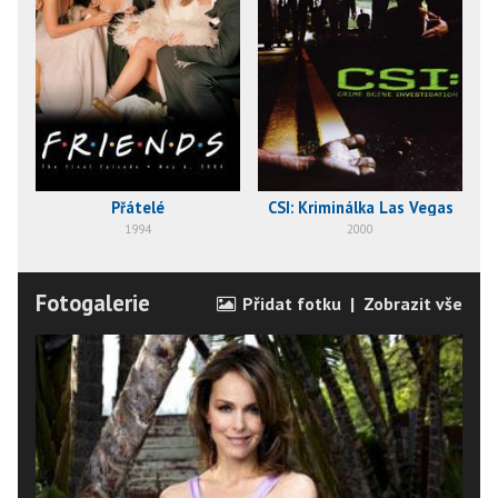
Přátelé
CSI: Kriminálka Las Vegas
1994
2000
Fotogalerie
Přidat fotku
|
Zobrazit vše