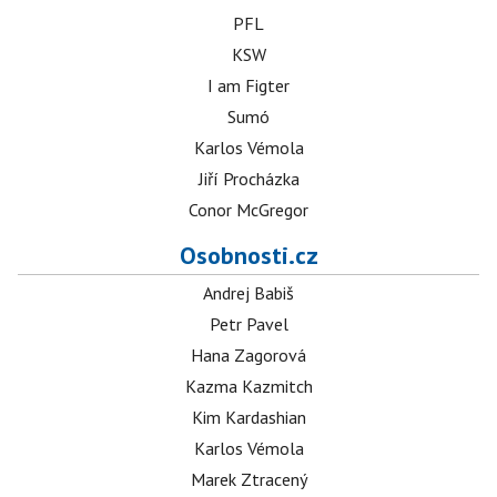
PFL
KSW
I am Figter
Sumó
Karlos Vémola
Jiří Procházka
Conor McGregor
Osobnosti.cz
Andrej Babiš
Petr Pavel
Hana Zagorová
Kazma Kazmitch
Kim Kardashian
Karlos Vémola
Marek Ztracený