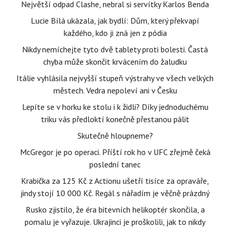
Největší odpad Clashe, nebral si servítky Karlos Benda
Lucie Bílá ukázala, jak bydlí: Dům, který překvapí
každého, kdo ji zná jen z pódia
Nikdy nemíchejte tyto dvě tablety proti bolesti. Častá
chyba může skončit krvácením do žaludku
Itálie vyhlásila nejvyšší stupeň výstrahy ve všech velkých
městech. Vedra nepoleví ani v Česku
Lepíte se v horku ke stolu i k židli? Díky jednoduchému
triku vás předloktí konečně přestanou pálit
Skutečně hloupneme?
McGregor je po operaci. Příští rok ho v UFC zřejmě čeká
poslední tanec
Krabička za 125 Kč z Actionu ušetří tisíce za opraváře,
jindy stojí 10 000 Kč. Regál s nářadím je věčně prázdný
Rusko zjistilo, že éra bitevních helikoptér skončila, a
pomalu je vyřazuje. Ukrajinci je proškolili, jak to nikdy