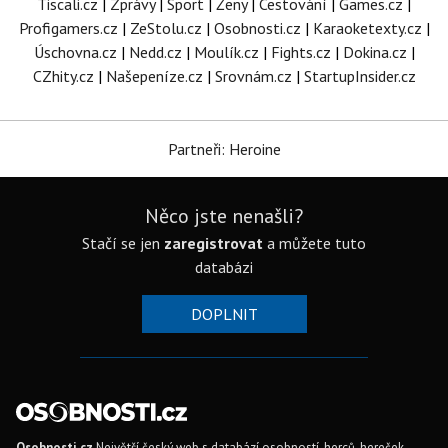
Tiscali.cz
|
Zprávy
|
Sport
|
Ženy
|
Cestování
|
Games.cz
|
Profigamers.cz
|
ZeStolu.cz
|
Osobnosti.cz
|
Karaoketexty.cz
|
Úschovna.cz
|
Nedd.cz
|
Moulík.cz
|
Fights.cz
|
Dokina.cz
|
CZhity.cz
|
Našepeníze.cz
|
Srovnám.cz
|
StartupInsider.cz
Partneři: Heroine
Něco jste nenašli?
Stačí se jen
zaregistrovat
a můžete tuto
databázi
DOPLNIT
Osobnosti.cz
Největší český web s databází osobností, herců, hereček,