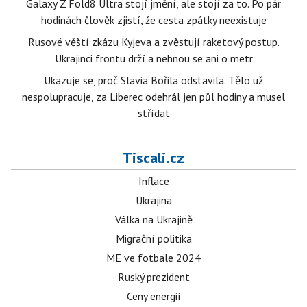
Galaxy Z Fold8 Ultra stojí jmění, ale stojí za to. Po pár
hodinách člověk zjistí, že cesta zpátky neexistuje
Rusové věští zkázu Kyjeva a zvěstují raketový postup.
Ukrajinci frontu drží a nehnou se ani o metr
Ukazuje se, proč Slavia Bořila odstavila. Tělo už
nespolupracuje, za Liberec odehrál jen půl hodiny a musel
střídat
Tiscali.cz
Inflace
Ukrajina
Válka na Ukrajině
Migrační politika
ME ve fotbale 2024
Ruský prezident
Ceny energií