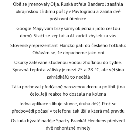
Obě se jmenovaly Olja. Ruská střela Banderol zasáhla
ukrajinskou třídírnu pošty v Pavlogradu a zabila dvě
poštovní úřednice
Google Mapy vám brzy samy objednají jídlo cestou
domů. Stačí se zeptat a AI zařídí zbytek za vás
Slovenský reprezentant Hancko pálí do českého fotbalu:
Obávám se, že dopadneme jako oni
Okurky zalévané studenou vodou zhořknou do týdne.
Správná teplota zálivky je mezi 25 a 28 °C, ale většina
zahrádkářů to nedělá
Táta pochoval předčasně narozenou dceru a políbil ji na
čelo. Její reakce ho dostala na kolena
Jedna aplikace slibuje slunce, druhá déšť. Proč se
předpovědi počasí v telefonu tak liší a která má pravdu
Ostuda bývalé naděje Sparty. Brankář Heerkens předvedl
dvě nehorázné minely