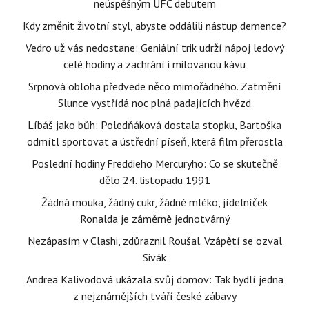
neúspěšným UFC debutem
Kdy změnit životní styl, abyste oddálili nástup demence?
Vedro už vás nedostane: Geniální trik udrží nápoj ledový
celé hodiny a zachrání i milovanou kávu
Srpnová obloha předvede něco mimořádného. Zatmění
Slunce vystřídá noc plná padajících hvězd
Líbáš jako bůh: Poledňáková dostala stopku, Bartoška
odmítl sportovat a ústřední píseň, která film přerostla
Poslední hodiny Freddieho Mercuryho: Co se skutečně
dělo 24. listopadu 1991
Žádná mouka, žádný cukr, žádné mléko, jídelníček
Ronalda je záměrně jednotvárný
Nezápasím v Clashi, zdůraznil Roušal. Vzápětí se ozval
Sivák
Andrea Kalivodová ukázala svůj domov: Tak bydlí jedna
z nejznámějších tváří české zábavy