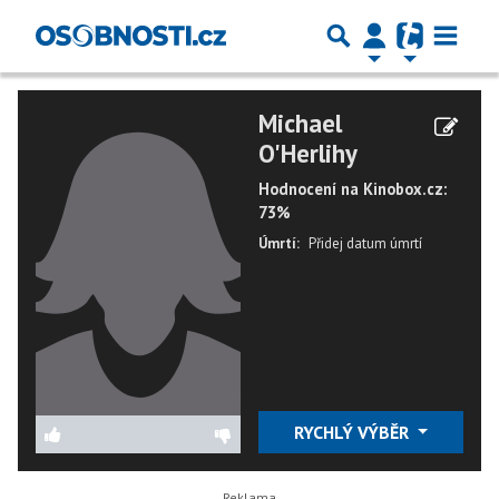
Michael
O'Herlihy
Hodnocení na Kinobox.cz:
73%
Úmrtí:
Přidej datum úmrtí
RYCHLÝ VÝBĚR