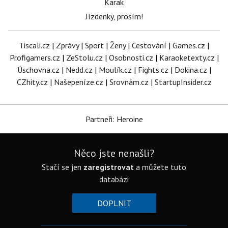
Karak
Jízdenky, prosím!
Tiscali.cz
|
Zprávy
|
Sport
|
Ženy
|
Cestování
|
Games.cz
|
Profigamers.cz
|
ZeStolu.cz
|
Osobnosti.cz
|
Karaoketexty.cz
|
Úschovna.cz
|
Nedd.cz
|
Moulík.cz
|
Fights.cz
|
Dokina.cz
|
CZhity.cz
|
Našepeníze.cz
|
Srovnám.cz
|
StartupInsider.cz
Partneři: Heroine
Něco jste nenašli?
Stačí se jen
zaregistrovat
a můžete tuto
databázi
DOPLNIT