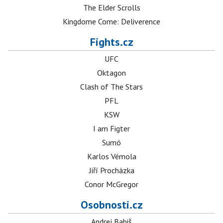
The Elder Scrolls
Kingdome Come: Deliverence
Fights.cz
UFC
Oktagon
Clash of The Stars
PFL
KSW
I am Figter
Sumó
Karlos Vémola
Jiří Procházka
Conor McGregor
Osobnosti.cz
Andrej Babiš