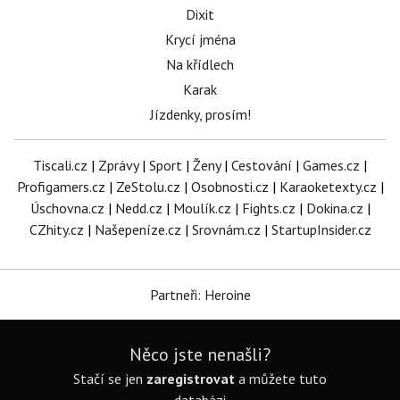
Dixit
Krycí jména
Na křídlech
Karak
Jízdenky, prosím!
Tiscali.cz
|
Zprávy
|
Sport
|
Ženy
|
Cestování
|
Games.cz
|
Profigamers.cz
|
ZeStolu.cz
|
Osobnosti.cz
|
Karaoketexty.cz
|
Úschovna.cz
|
Nedd.cz
|
Moulík.cz
|
Fights.cz
|
Dokina.cz
|
CZhity.cz
|
Našepeníze.cz
|
Srovnám.cz
|
StartupInsider.cz
Partneři: Heroine
Něco jste nenašli?
Stačí se jen
zaregistrovat
a můžete tuto