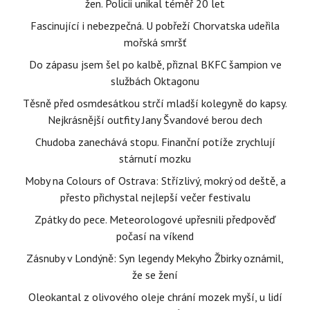
žen. Policii unikal téměř 20 let
Fascinující i nebezpečná. U pobřeží Chorvatska udeřila
mořská smršť
Do zápasu jsem šel po kalbě, přiznal BKFC šampion ve
službách Oktagonu
Těsně před osmdesátkou strčí mladší kolegyně do kapsy.
Nejkrásnější outfity Jany Švandové berou dech
Chudoba zanechává stopu. Finanční potíže zrychlují
stárnutí mozku
Moby na Colours of Ostrava: Střízlivý, mokrý od deště, a
přesto přichystal nejlepší večer festivalu
Zpátky do pece. Meteorologové upřesnili předpověď
počasí na víkend
Zásnuby v Londýně: Syn legendy Mekyho Žbirky oznámil,
že se žení
Oleokantal z olivového oleje chrání mozek myší, u lidí