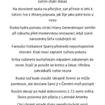
zatím chybí důkaz
Na dovolené spala na přistýlce, syn přítele si lehl k
tátovi. Iva z Jihlavy popsala, jak žije jako páté kolo u
vozu
Ruská hydra pomalu ztrácí hlavy. Generálmajor zemřel
při výbuchu před moskevskou restaurací, když slavil
narozeniny šéfa vzdušných sil
Fanoušci fotbalové Sparty předvedli nepochopitelné
chování. Klub musí zaplatit tučnou pokutu
Krtka vyženete kuchyňským odpadem zabaleným do
novin. Stačí je položit ke krtinci a čekat. Většina
zahrádkářů tohle nezná
Ruská loď bude sloužit Ukrajině. Kreml se může
pominout, ale dostane šanci ji v Černém moři potopit
Rusům dávají po hubě dobrovolníci z 72 zemí světa.
Skoro polovina jich přijela z Latinské Ameriky
Chci chránit mladé dívky, neměly by hrát proti