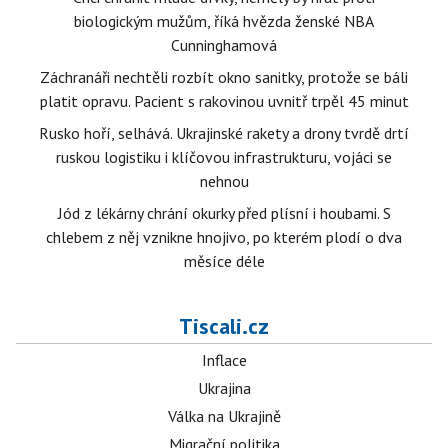
biologickým mužům, říká hvězda ženské NBA
Cunninghamová
Záchranáři nechtěli rozbít okno sanitky, protože se báli
platit opravu. Pacient s rakovinou uvnitř trpěl 45 minut
Rusko hoří, selhává. Ukrajinské rakety a drony tvrdě drtí
ruskou logistiku i klíčovou infrastrukturu, vojáci se
nehnou
Jód z lékárny chrání okurky před plísní i houbami. S
chlebem z něj vznikne hnojivo, po kterém plodí o dva
měsíce déle
Tiscali.cz
Inflace
Ukrajina
Válka na Ukrajině
Migrační politika