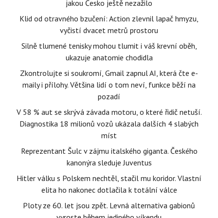
jakou Česko ještě nezažilo
Klid od otravného bzučení: Action zlevnil lapač hmyzu,
vyčistí dvacet metrů prostoru
Silně tlumené tenisky mohou tlumit i váš krevní oběh,
ukazuje anatomie chodidla
Zkontrolujte si soukromí, Gmail zapnul AI, která čte e-
maily i přílohy. Většina lidí o tom neví, funkce běží na
pozadí
V 58 % aut se skrývá závada motoru, o které řidič netuší.
Diagnostika 18 milionů vozů ukázala dalších 4 slabých
míst
Reprezentant Šulc v zájmu italského giganta. Českého
kanonýra sleduje Juventus
Hitler válku s Polskem nechtěl, stačil mu koridor. Vlastní
elita ho nakonec dotlačila k totální válce
Ploty ze 60. let jsou zpět. Levná alternativa gabionů
vyroste během jediného víkendu