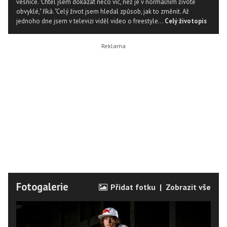
vesnice. "Chtěl jsem dokázat něco víc, než je v normálním životě
obvyklé," říká. "Celý život jsem hledal způsob, jak to změnit. Až
jednoho dne jsem v televizi viděl video o freestyle...
Celý životopis
Fotogalerie
Přidat fotku
|
Zobrazit vše