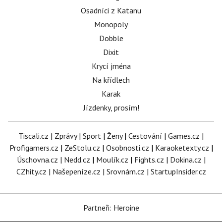
Osadníci z Katanu
Monopoly
Dobble
Dixit
Krycí jména
Na křídlech
Karak
Jízdenky, prosím!
Tiscali.cz
|
Zprávy
|
Sport
|
Ženy
|
Cestování
|
Games.cz
|
Profigamers.cz
|
ZeStolu.cz
|
Osobnosti.cz
|
Karaoketexty.cz
|
Úschovna.cz
|
Nedd.cz
|
Moulík.cz
|
Fights.cz
|
Dokina.cz
|
CZhity.cz
|
Našepeníze.cz
|
Srovnám.cz
|
StartupInsider.cz
Partneři: Heroine