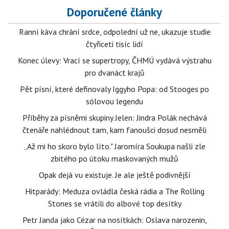
Doporučené články
Ranní káva chrání srdce, odpolední už ne, ukazuje studie
čtyřiceti tisíc lidí
Konec úlevy: Vrací se supertropy, ČHMÚ vydává výstrahu
pro dvanáct krajů
Pět písní, které definovaly Iggyho Popa: od Stooges po
sólovou legendu
Příběhy za písněmi skupiny Jelen: Jindra Polák nechává
čtenáře nahlédnout tam, kam fanoušci dosud nesměli
„Až mi ho skoro bylo líto." Jaromíra Soukupa našli zle
zbitého po útoku maskovaných mužů
Opak dejá vu existuje. Je ale ještě podivnější
Hitparády: Meduza ovládla česká rádia a The Rolling
Stones se vrátili do albové top desítky
Petr Janda jako Cézar na nosítkách: Oslava narozenin,