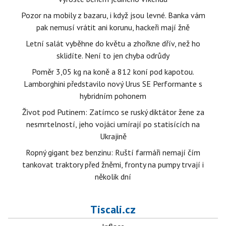
Pozor na mobily z bazaru, i když jsou levné. Banka vám
pak nemusí vrátit ani korunu, hackeři mají žně
Letní salát vyběhne do květu a zhořkne dřív, než ho
sklidíte. Není to jen chyba odrůdy
Poměr 3,05 kg na koně a 812 koní pod kapotou.
Lamborghini představilo nový Urus SE Performante s
hybridním pohonem
Život pod Putinem: Zatímco se ruský diktátor žene za
nesmrtelností, jeho vojáci umírají po statisících na
Ukrajině
Ropný gigant bez benzinu: Ruští farmáři nemají čím
tankovat traktory před žněmi, fronty na pumpy trvají i
několik dní
Tiscali.cz