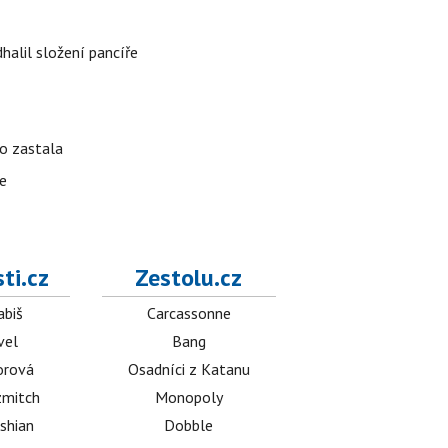
alil složení pancíře
ho zastala
te
ti.cz
Zestolu.cz
abiš
Carcassonne
vel
Bang
orová
Osadníci z Katanu
mitch
Monopoly
shian
Dobble