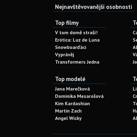
Nejnavštěvovanější osobnosti
Top filmy
T
V tom domě straší!
C
Erótica: Luz de Luna
S
Snowboarďáci
A
Vyprávěj
V
Transformers Jedna
J
Top modelé
T
Jana Marečková
L
Dominika Mesarošová
C
Kim Kardashian
T
Martin Zach
H
Angel Wicky
A