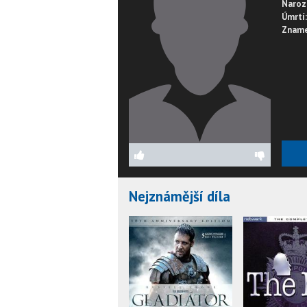
Naroz
Úmrtí:
Zname
Nejznámější díla