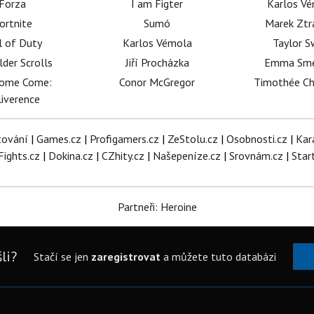
Forza
I am Figter
Karlos V
ortnite
Sumó
Marek Ztr
l of Duty
Karlos Vémola
Taylor S
lder Scrolls
Jiří Procházka
Emma Sm
dome Come:
Conor McGregor
Timothée C
iverence
tování
|
Games.cz
|
Profigamers.cz
|
ZeStolu.cz
|
Osobnosti.cz
|
Kar
Fights.cz
|
Dokina.cz
|
CZhity.cz
|
Našepeníze.cz
|
Srovnám.cz
|
Star
Partneři: Heroine
li?
Stačí se jen
zaregistrovat
a můžete tuto databázi