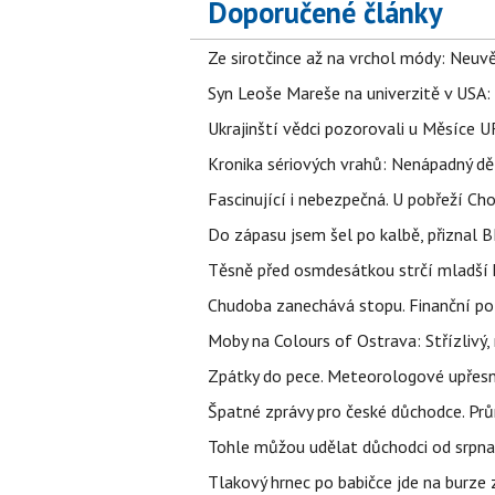
Doporučené články
Ze sirotčince až na vrchol módy: Neuvě
Syn Leoše Mareše na univerzitě v USA: 
Ukrajinští vědci pozorovali u Měsíce U
Kronika sériových vrahů: Nenápadný děln
Fascinující i nebezpečná. U pobřeží Ch
Do zápasu jsem šel po kalbě, přiznal
Těsně před osmdesátkou strčí mladší k
Chudoba zanechává stopu. Finanční pot
Moby na Colours of Ostrava: Střízlivý, 
Zpátky do pece. Meteorologové upřesn
Špatné zprávy pro české důchodce. Pr
Tohle můžou udělat důchodci od srpna 
Tlakový hrnec po babičce jde na burze 