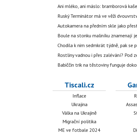
Ani mléko, ani máslo: bramborová kaše 
Ruský Terminátor má ve věži dvouvrstv
Autokamera na předním skle jako přes
Boule na stonku maliníku znamenají jed
Chodila k nim sedmkrát týdně, pak se 
Rostliny vadnou i přes zalévání? Pod zem
Babiččin trik na těstoviny funguje doko
Tiscali.cz
Ga
Inflace
R
Ukrajina
Assas
Válka na Ukrajině
S
Migrační politika
ME ve fotbale 2024
D