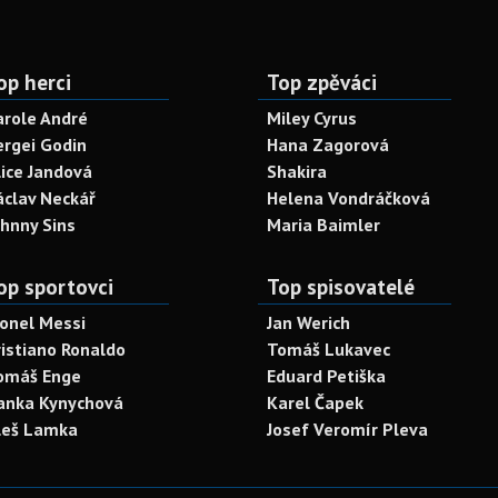
op herci
Top zpěváci
arole André
Miley Cyrus
ergei Godin
Hana Zagorová
lice Jandová
Shakira
áclav Neckář
Helena Vondráčková
ohnny Sins
Maria Baimler
op sportovci
Top spisovatelé
ionel Messi
Jan Werich
ristiano Ronaldo
Tomáš Lukavec
omáš Enge
Eduard Petiška
anka Kynychová
Karel Čapek
leš Lamka
Josef Veromír Pleva