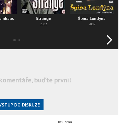
aumhaus
Strange
Špína Londýna
C
2002
2002
komentáře, buďte první!
VSTUP DO DISKUZE