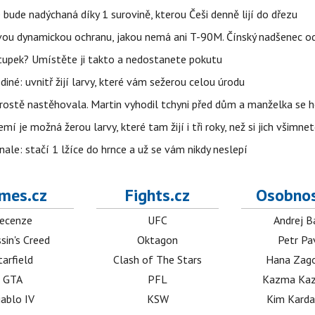
bude nadýchaná díky 1 surovině, kterou Češi denně lijí do dřezu
ou dynamickou ochranu, jakou nemá ani T-90M. Čínský nadšenec odh
tupek? Umístěte ji takto a nedostanete pokutu
iné: uvnitř žijí larvy, které vám sežerou celou úrodu
prostě nastěhovala. Martin vyhodil tchyni před dům a manželka se 
í je možná žerou larvy, které tam žijí i tři roky, než si jich všimne
nale: stačí 1 lžíce do hrnce a už se vám nikdy neslepí
mes.cz
Fights.cz
Osobnos
ecenze
UFC
Andrej B
sin's Creed
Oktagon
Petr Pa
tarfield
Clash of The Stars
Hana Zag
GTA
PFL
Kazma Kaz
iablo IV
KSW
Kim Karda