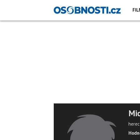
FIL
Mic
herec
Hodno