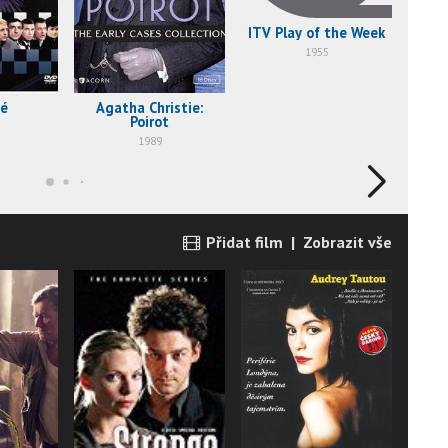
ITV Play of the Week
1955
vé
Agatha Christie:
Mlad
Poirot
1989
Přidat film
|
Zobrazit vše