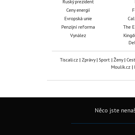
Ruský prezident
Ceny energií
F
Evropská unie
Cal
Penzijní reforma
The E
Vynález
King
Del
Tiscali.cz
|
Zprávy
|
Sport
|
Ženy
|
Ces
Moulík.cz
|
Něco jste nenaš