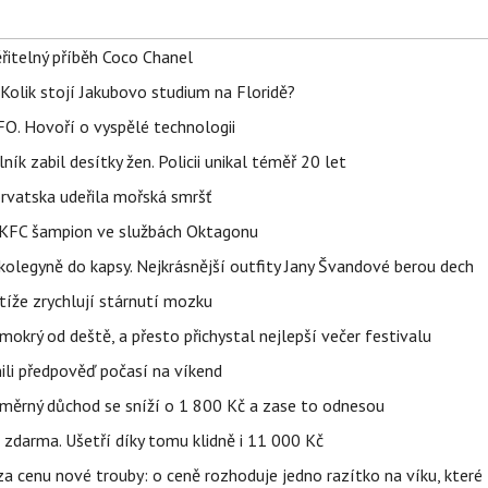
řitelný příběh Coco Chanel
Kolik stojí Jakubovo studium na Floridě?
FO. Hovoří o vyspělé technologii
ík zabil desítky žen. Policii unikal téměř 20 let
orvatska udeřila mořská smršť
 BKFC šampion ve službách Oktagonu
olegyně do kapsy. Nejkrásnější outfity Jany Švandové berou dech
íže zrychlují stárnutí mozku
mokrý od deště, a přesto přichystal nejlepší večer festivalu
ili předpověď počasí na víkend
ůměrný důchod se sníží o 1 800 Kč a zase to odnesou
zdarma. Ušetří díky tomu klidně i 11 000 Kč
za cenu nové trouby: o ceně rozhoduje jedno razítko na víku, kter