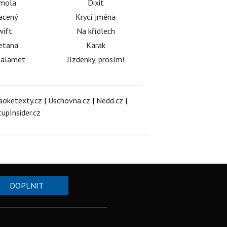
émola
Dixit
acený
Krycí jména
wift
Na křídlech
etana
Karak
halamet
Jízdenky, prosím!
aoketexty.cz
|
Úschovna.cz
|
Nedd.cz
|
tupInsider.cz
DOPLNIT