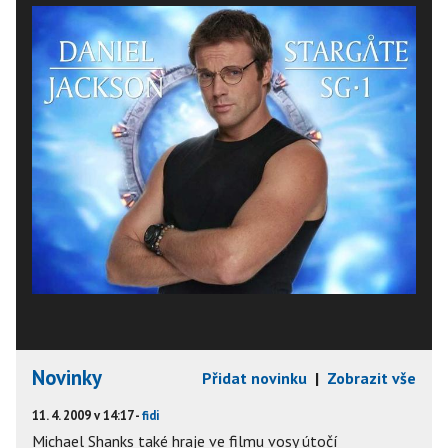
Novinky
Přidat novinku
|
Zobrazit vše
11. 4. 2009 v 14:17 -
fidi
Michael Shanks také hraje ve filmu vosy útočí