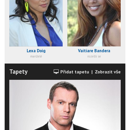
Lexa Doig
Vaitiare Bandera
manželé
rozešli se
Tapety
Přidat tapetu
|
Zobrazit vše