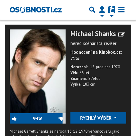
Michael Shanks
herec, scénárista, režisér
Hodnocení na Kinobox.cz:
71%
Narození:
15. prosince 1970
Věk:
55 let
Znamení:
Střelec
Výška:
183 cm
RYCHLÝ VÝBĚR
94%
Michael Garrett Shanks se narodil 15. 12. 1970 ve Vancoveru, jako