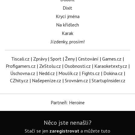
Dixit
Krycí jména
Na křídlech
Karak
Jízdenky, prosím!
Tiscali.cz
|
Zprávy
|
Sport
|
Ženy
|
Cestování
|
Games.cz
|
Profigamers.cz
|
ZeStolu.cz
|
Osobnosti.cz
|
Karaoketexty.cz
|
Úschovna.cz
|
Nedd.cz
|
Moulík.cz
|
Fights.cz
|
Dokina.cz
|
CZhity.cz
|
Našepeníze.cz
|
Srovnám.cz
|
StartupInsider.cz
Partneři: Heroine
Něco jste nenašli?
Stačí se jen
zaregistrovat
a můžete tuto