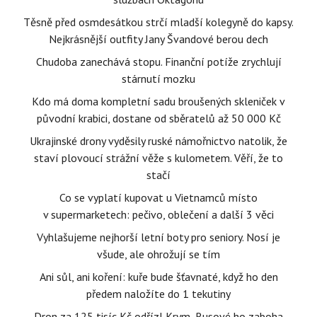
Těsně před osmdesátkou strčí mladší kolegyně do kapsy.
Nejkrásnější outfity Jany Švandové berou dech
Chudoba zanechává stopu. Finanční potíže zrychlují
stárnutí mozku
Kdo má doma kompletní sadu broušených skleniček v
původní krabici, dostane od sběratelů až 50 000 Kč
Ukrajinské drony vyděsily ruské námořnictvo natolik, že
staví plovoucí strážní věže s kulometem. Věří, že to
stačí
Co se vyplatí kupovat u Vietnamců místo
v supermarketech: pečivo, oblečení a další 3 věci
Vyhlašujeme nejhorší letní boty pro seniory. Nosí je
všude, ale ohrožují se tím
Ani sůl, ani koření: kuře bude šťavnaté, když ho den
předem naložíte do 1 tekutiny
Dron za 125 tisíc Kč odřízl Krym, Rusové ho zaboha