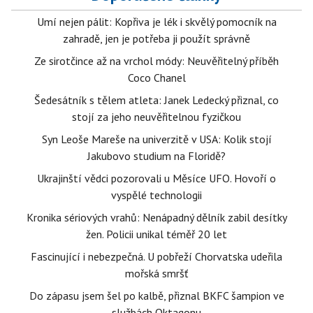
Umí nejen pálit: Kopřiva je lék i skvělý pomocník na
zahradě, jen je potřeba ji použít správně
Ze sirotčince až na vrchol módy: Neuvěřitelný příběh
Coco Chanel
Šedesátník s tělem atleta: Janek Ledecký přiznal, co
stojí za jeho neuvěřitelnou fyzičkou
Syn Leoše Mareše na univerzitě v USA: Kolik stojí
Jakubovo studium na Floridě?
Ukrajinští vědci pozorovali u Měsíce UFO. Hovoří o
vyspělé technologii
Kronika sériových vrahů: Nenápadný dělník zabil desítky
žen. Policii unikal téměř 20 let
Fascinující i nebezpečná. U pobřeží Chorvatska udeřila
mořská smršť
Do zápasu jsem šel po kalbě, přiznal BKFC šampion ve
službách Oktagonu