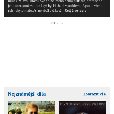
mladší ze dvou bratrů. Své druhé jméno nemá příliš rád, protože ho
jeho otec používal, jen když byl Michael v problému. A podle všeho,
jich nebylo málo. Asi největší byl, když...
Celý životopis
Nejznámější díla
Zobrazit vše