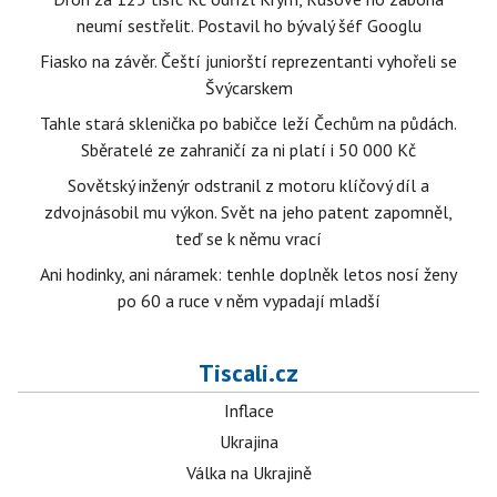
neumí sestřelit. Postavil ho bývalý šéf Googlu
Fiasko na závěr. Čeští juniorští reprezentanti vyhořeli se
Švýcarskem
Tahle stará sklenička po babičce leží Čechům na půdách.
Sběratelé ze zahraničí za ni platí i 50 000 Kč
Sovětský inženýr odstranil z motoru klíčový díl a
zdvojnásobil mu výkon. Svět na jeho patent zapomněl,
teď se k němu vrací
Ani hodinky, ani náramek: tenhle doplněk letos nosí ženy
po 60 a ruce v něm vypadají mladší
Tiscali.cz
Inflace
Ukrajina
Válka na Ukrajině