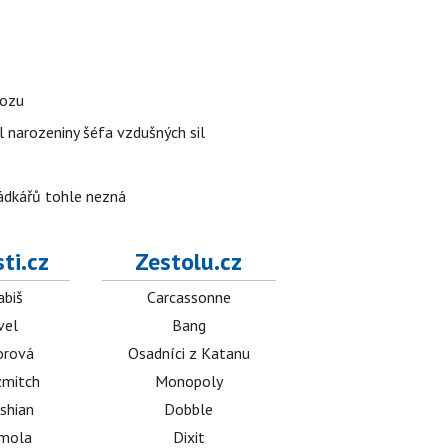
vozu
l narozeniny šéfa vzdušných sil
rádkářů tohle nezná
ti.cz
Zestolu.cz
abiš
Carcassonne
vel
Bang
orová
Osadníci z Katanu
mitch
Monopoly
shian
Dobble
émola
Dixit