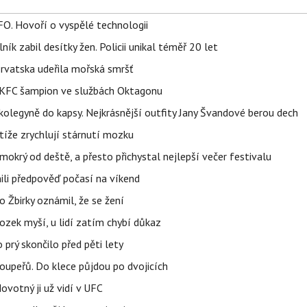
FO. Hovoří o vyspělé technologii
ík zabil desítky žen. Policii unikal téměř 20 let
orvatska udeřila mořská smršť
 BKFC šampion ve službách Oktagonu
olegyně do kapsy. Nejkrásnější outfity Jany Švandové berou dech
íže zrychlují stárnutí mozku
mokrý od deště, a přesto přichystal nejlepší večer festivalu
ili předpověď počasí na víkend
 Žbirky oznámil, že se žení
ozek myší, u lidí zatím chybí důkaz
prý skončilo před pěti lety
upeřů. Do klece půjdou po dvojicích
votný ji už vidí v UFC