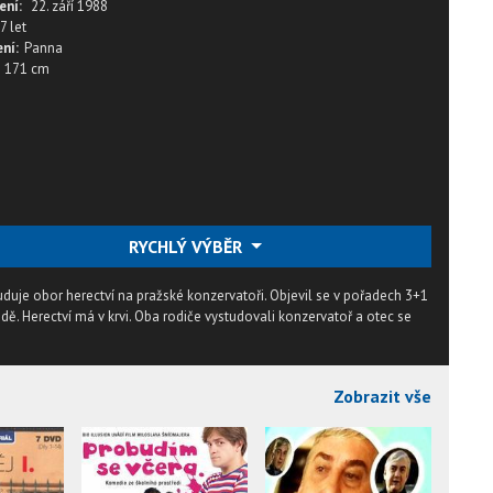
ení:
22. září 1988
7 let
ní:
Panna
171 cm
RYCHLÝ VÝBĚR
tuduje obor herectví na pražské konzervatoři. Objevil se v pořadech 3+1
ě. Herectví má v krvi. Oba rodiče vystudovali konzervatoř a otec se
Zobrazit vše