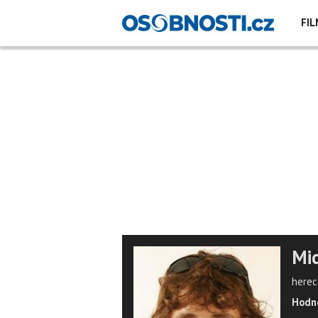
FIL
Mic
herec
Hodno