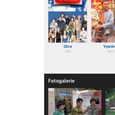
Ulice
Vypráv
2005
2009
Fotogalerie