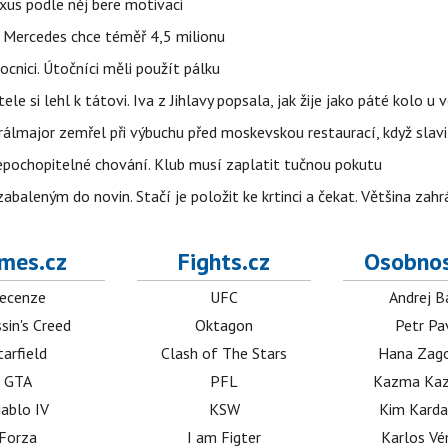
uxus podle něj bere motivaci
a Mercedes chce téměř 4,5 milionu
cnici. Útočníci měli použít pálku
ele si lehl k tátovi. Iva z Jihlavy popsala, jak žije jako páté kolo u 
álmajor zemřel při výbuchu před moskevskou restaurací, když slavi
epochopitelné chování. Klub musí zaplatit tučnou pokutu
aleným do novin. Stačí je položit ke krtinci a čekat. Většina zah
mes.cz
Fights.cz
Osobnos
ecenze
UFC
Andrej B
sin's Creed
Oktagon
Petr Pa
tarfield
Clash of The Stars
Hana Zag
GTA
PFL
Kazma Kaz
iablo IV
KSW
Kim Karda
Forza
I am Figter
Karlos V