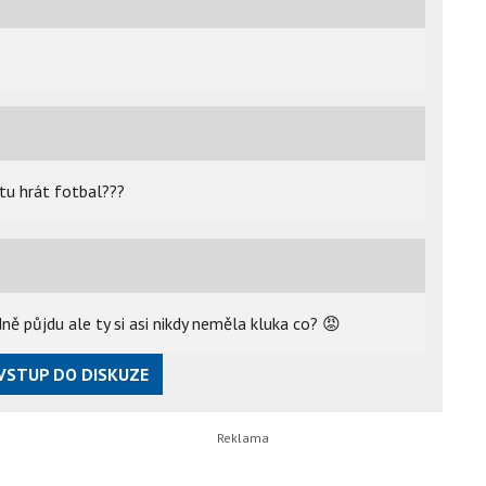
tu hrát fotbal???
idně půjdu ale ty si asi nikdy neměla kluka co?
😡
VSTUP DO DISKUZE