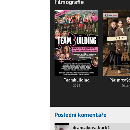
Filmografie
Teambuilding
Pět mrtvý
2018
2016
Poslední komentáře
drancakova.barb1