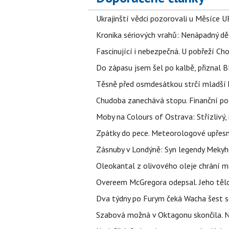
Ukrajinští vědci pozorovali u Měsíce U
Kronika sériových vrahů: Nenápadný děln
Fascinující i nebezpečná. U pobřeží Ch
Do zápasu jsem šel po kalbě, přiznal
Těsně před osmdesátkou strčí mladší k
Chudoba zanechává stopu. Finanční pot
Moby na Colours of Ostrava: Střízlivý, 
Zpátky do pece. Meteorologové upřesn
Zásnuby v Londýně: Syn legendy Mekyho
Oleokantal z olivového oleje chrání m
Overeem McGregora odepsal. Jeho tělo 
Dva týdny po Furym čeká Wacha šest so
Szabová možná v Oktagonu skončila. No