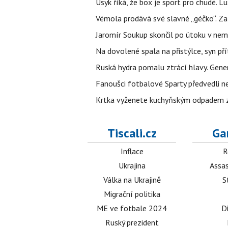
Usyk říká, že box je sport pro chudé. L
Vémola prodává své slavné „géčko“. Z
Jaromír Soukup skončil po útoku v nemo
Na dovolené spala na přistýlce, syn přít
Ruská hydra pomalu ztrácí hlavy. Gener
Fanoušci fotbalové Sparty předvedli n
Krtka vyženete kuchyňským odpadem zab
Tiscali.cz
Ga
Inflace
R
Ukrajina
Assas
Válka na Ukrajině
S
Migrační politika
ME ve fotbale 2024
D
Ruský prezident