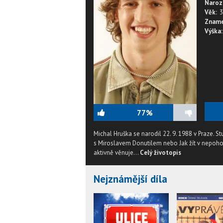
Naroz
Věk:
3
Zname
Výška:
77%
Michal Hruška se narodil 22. 9. 1988 v Praze. S
s Miroslavem Donutilem nebo Jak žít v nepohod
aktivně věnuje...
Celý životopis
Nejznámější díla