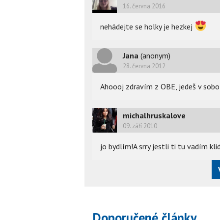
16. června 2016
nehádejte se holky je hezkej
Jana
(anonym)
28. června 2012
Ahoooj zdravím z OBE, jedeš v sobo
michalhruskalove
09. září 2010
jo bydlím!A srry jestli ti tu vadím kl
Doporučené články