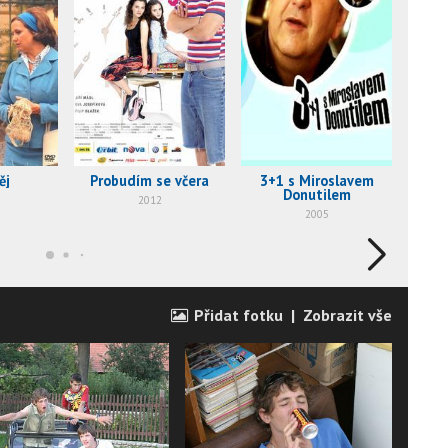
ěj
Probudím se včera
3+1 s Miroslavem
T
Donutilem
2012
2005
Přidat fotku
|
Zobrazit vše