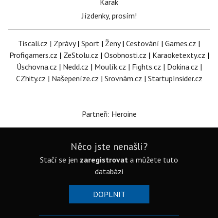
Karak
Jízdenky, prosím!
Tiscali.cz
|
Zprávy
|
Sport
|
Ženy
|
Cestování
|
Games.cz
|
Profigamers.cz
|
ZeStolu.cz
|
Osobnosti.cz
|
Karaoketexty.cz
|
Úschovna.cz
|
Nedd.cz
|
Moulík.cz
|
Fights.cz
|
Dokina.cz
|
CZhity.cz
|
Našepeníze.cz
|
Srovnám.cz
|
StartupInsider.cz
Partneři: Heroine
Něco jste nenašli?
Stačí se jen
zaregistrovat
a můžete tuto
databázi
DOPLNIT