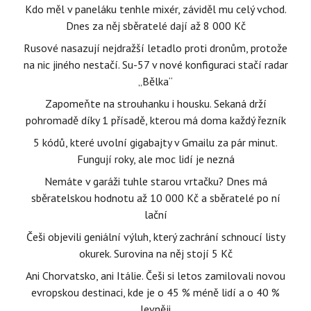
Kdo měl v paneláku tenhle mixér, záviděl mu celý vchod.
Dnes za něj sběratelé dají až 8 000 Kč
Rusové nasazují nejdražší letadlo proti dronům, protože
na nic jiného nestačí. Su-57 v nové konfiguraci stačí radar
„Bělka“
Zapomeňte na strouhanku i housku. Sekaná drží
pohromadě díky 1 přísadě, kterou má doma každý řezník
5 kódů, které uvolní gigabajty v Gmailu za pár minut.
Fungují roky, ale moc lidí je nezná
Nemáte v garáži tuhle starou vrtačku? Dnes má
sběratelskou hodnotu až 10 000 Kč a sběratelé po ní
lační
Češi objevili geniální výluh, který zachrání schnoucí listy
okurek. Surovina na něj stojí 5 Kč
Ani Chorvatsko, ani Itálie. Češi si letos zamilovali novou
evropskou destinaci, kde je o 45 % méně lidí a o 40 %
levněji