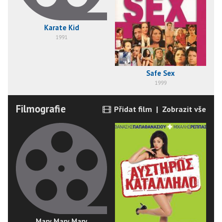
Karate Kid
1991
Safe Sex
1999
Filmografie
Přidat film
|
Zobrazit vše
Mary Mary Mary