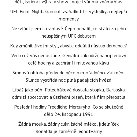
děti, kariéra i výhra v show Tvoje tvář má známý hlas
UFC Fight Night: Gamrot vs. Salkilld – výsledky a nejlepší
momenty
Nezvládl jsem to v hlavě. Čepo odhalil, co stálo za jeho
neúspěšným UFC debutem
Kdy změnit životní styl, abyste oddálili nástup demence?
Vedro už vás nedostane: Geniální trik udrží nápoj ledový
celé hodiny a zachrání i milovanou kávu
Srpnová obloha předvede něco mimořádného. Zatmění
Slunce vystřídá noc plná padajících hvězd
Líbáš jako bůh: Poledňáková dostala stopku, Bartoška
odmítl sportovat a ústřední píseň, která film přerostla
Poslední hodiny Freddieho Mercuryho: Co se skutečně
dělo 24. listopadu 1991
Žádná mouka, žádný cukr, žádné mléko, jídelníček
Ronalda je záměrně jednotvárný