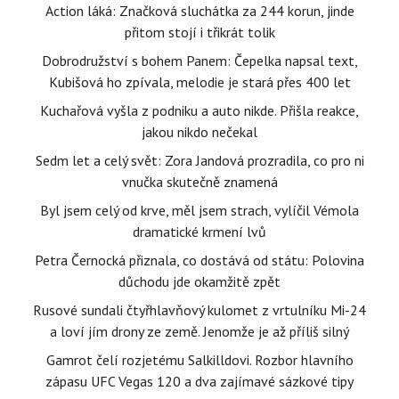
Action láká: Značková sluchátka za 244 korun, jinde
přitom stojí i třikrát tolik
Dobrodružství s bohem Panem: Čepelka napsal text,
Kubišová ho zpívala, melodie je stará přes 400 let
Kuchařová vyšla z podniku a auto nikde. Přišla reakce,
jakou nikdo nečekal
Sedm let a celý svět: Zora Jandová prozradila, co pro ni
vnučka skutečně znamená
Byl jsem celý od krve, měl jsem strach, vylíčil Vémola
dramatické krmení lvů
Petra Černocká přiznala, co dostává od státu: Polovina
důchodu jde okamžitě zpět
Rusové sundali čtyřhlavňový kulomet z vrtulníku Mi-24
a loví jím drony ze země. Jenomže je až příliš silný
Gamrot čelí rozjetému Salkilldovi. Rozbor hlavního
zápasu UFC Vegas 120 a dva zajímavé sázkové tipy