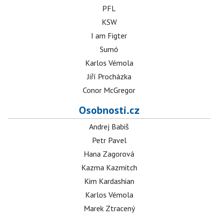
PFL
KSW
I am Figter
Sumó
Karlos Vémola
Jiří Procházka
Conor McGregor
Osobnosti.cz
Andrej Babiš
Petr Pavel
Hana Zagorová
Kazma Kazmitch
Kim Kardashian
Karlos Vémola
Marek Ztracený