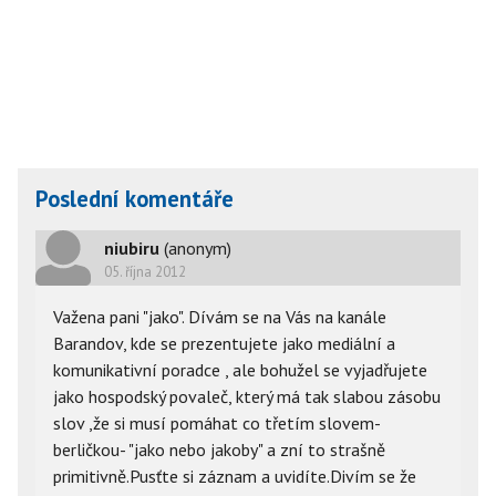
Poslední komentáře
niubiru
(anonym)
05. října 2012
Važena pani "jako". Dívám se na Vás na kanále
Barandov, kde se prezentujete jako mediální a
komunikativní poradce , ale bohužel se vyjadřujete
jako hospodský povaleč, který má tak slabou zásobu
slov ,že si musí pomáhat co třetím slovem-
berličkou- "jako nebo jakoby" a zní to strašně
primitivně.Pusťte si záznam a uvidíte.Divím se že