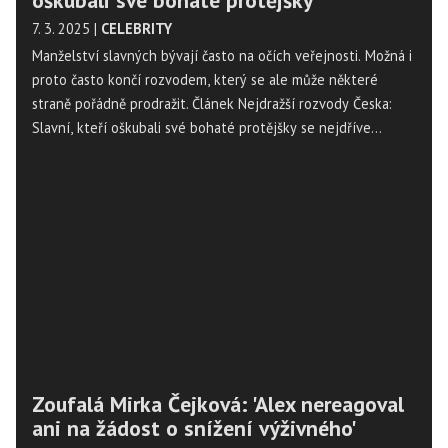
oškubali své bohaté protějšky
7. 3. 2025
|
CELEBRITY
Manželství slavných bývají často na očích veřejnosti. Možná i
proto často končí rozvodem, který se ale může některé
straně pořádně prodražit. Článek Nejdražší rozvody Česka:
Slavní, kteří oškubali své bohaté protějšky se nejdříve
objevil na Magazín Osobnosti.cz. ...
Zoufalá Mirka Čejková: 'Alex nereagoval
ani na žádost o snížení výživného'