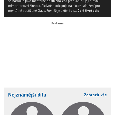
se narodila jako mentálně postižená, což předurčilo i její hlavní
mimopracovní činnost. Aktivně participuje na akcích sdružení pro
mentálně postižené Oáza. Rovněž je aktivní ve...
Celý životopis
Nejznámější díla
Zobrazit vše