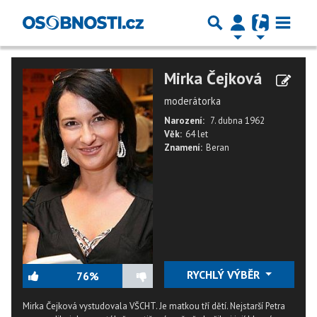
Mirka Čejková
moderátorka
Narození:
7. dubna 1962
Věk:
64 let
Znamení:
Beran
RYCHLÝ VÝBĚR
76%
Mirka Čejková vystudovala VŠCHT. Je matkou tří dětí. Nejstarší Petra