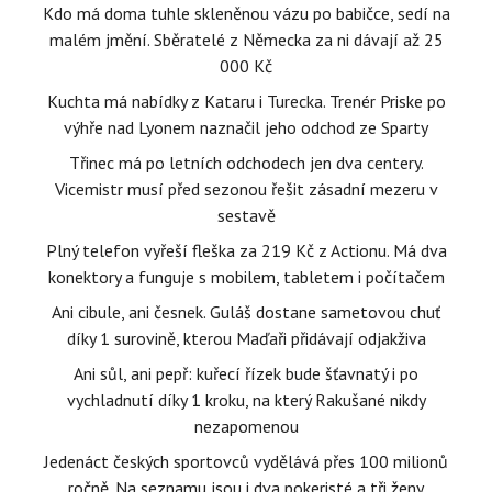
Kdo má doma tuhle skleněnou vázu po babičce, sedí na
malém jmění. Sběratelé z Německa za ni dávají až 25
000 Kč
Kuchta má nabídky z Kataru i Turecka. Trenér Priske po
výhře nad Lyonem naznačil jeho odchod ze Sparty
Třinec má po letních odchodech jen dva centery.
Vicemistr musí před sezonou řešit zásadní mezeru v
sestavě
Plný telefon vyřeší fleška za 219 Kč z Actionu. Má dva
konektory a funguje s mobilem, tabletem i počítačem
Ani cibule, ani česnek. Guláš dostane sametovou chuť
díky 1 surovině, kterou Maďaři přidávají odjakživa
Ani sůl, ani pepř: kuřecí řízek bude šťavnatý i po
vychladnutí díky 1 kroku, na který Rakušané nikdy
nezapomenou
Jedenáct českých sportovců vydělává přes 100 milionů
ročně. Na seznamu jsou i dva pokeristé a tři ženy