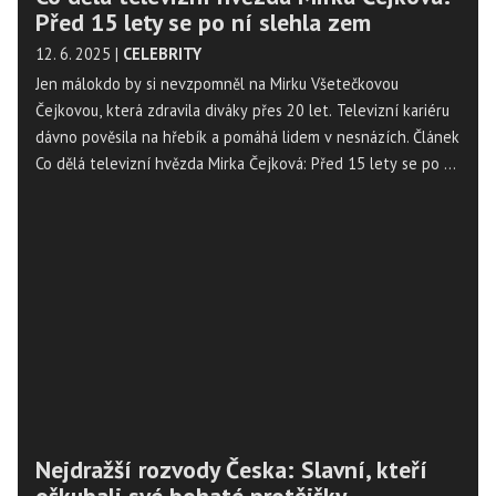
Před 15 lety se po ní slehla zem
12. 6. 2025
|
CELEBRITY
Jen málokdo by si nevzpomněl na Mirku Všetečkovou
Čejkovou, která zdravila diváky přes 20 let. Televizní kariéru
dávno pověsila na hřebík a pomáhá lidem v nesnázích. Článek
Co dělá televizní hvězda Mirka Čejková: Před 15 lety se po ní
slehla zem se nejdříve objevil na Magazín Osobnosti.cz. ...
Nejdražší rozvody Česka: Slavní, kteří