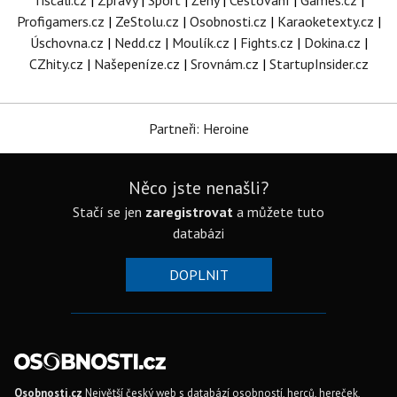
Tiscali.cz
|
Zprávy
|
Sport
|
Ženy
|
Cestování
|
Games.cz
|
Profigamers.cz
|
ZeStolu.cz
|
Osobnosti.cz
|
Karaoketexty.cz
|
Úschovna.cz
|
Nedd.cz
|
Moulík.cz
|
Fights.cz
|
Dokina.cz
|
CZhity.cz
|
Našepeníze.cz
|
Srovnám.cz
|
StartupInsider.cz
Partneři: Heroine
Něco jste nenašli?
Stačí se jen
zaregistrovat
a můžete tuto
databázi
DOPLNIT
Osobnosti.cz
Největší český web s databází osobností, herců, hereček,