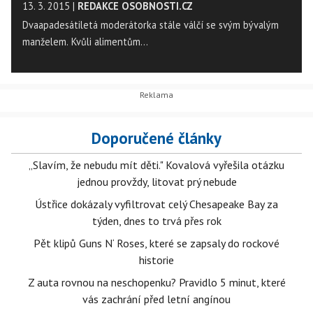
13. 3. 2015
|
REDAKCE OSOBNOSTI.CZ
Dvaapadesátiletá moderátorka stále válčí se svým bývalým
manželem. Kvůli alimentům…
Doporučené články
„Slavím, že nebudu mít děti." Kovalová vyřešila otázku
jednou provždy, litovat prý nebude
Ústřice dokázaly vyfiltrovat celý Chesapeake Bay za
týden, dnes to trvá přes rok
Pět klipů Guns N‘ Roses, které se zapsaly do rockové
historie
Z auta rovnou na neschopenku? Pravidlo 5 minut, které
vás zachrání před letní angínou