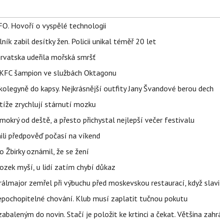
FO. Hovoří o vyspělé technologii
ík zabil desítky žen. Policii unikal téměř 20 let
orvatska udeřila mořská smršť
 BKFC šampion ve službách Oktagonu
olegyně do kapsy. Nejkrásnější outfity Jany Švandové berou dech
íže zrychlují stárnutí mozku
mokrý od deště, a přesto přichystal nejlepší večer festivalu
ili předpověď počasí na víkend
 Žbirky oznámil, že se žení
ozek myší, u lidí zatím chybí důkaz
álmajor zemřel při výbuchu před moskevskou restaurací, když slavi
epochopitelné chování. Klub musí zaplatit tučnou pokutu
aleným do novin. Stačí je položit ke krtinci a čekat. Většina zah