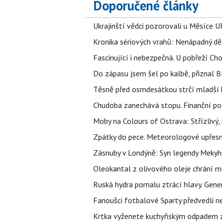
Doporučené články
Ukrajinští vědci pozorovali u Měsíce U
Kronika sériových vrahů: Nenápadný děln
Fascinující i nebezpečná. U pobřeží Ch
Do zápasu jsem šel po kalbě, přiznal
Těsně před osmdesátkou strčí mladší k
Chudoba zanechává stopu. Finanční pot
Moby na Colours of Ostrava: Střízlivý, 
Zpátky do pece. Meteorologové upřesn
Zásnuby v Londýně: Syn legendy Mekyho
Oleokantal z olivového oleje chrání m
Ruská hydra pomalu ztrácí hlavy. Gener
Fanoušci fotbalové Sparty předvedli n
Krtka vyženete kuchyňským odpadem zab