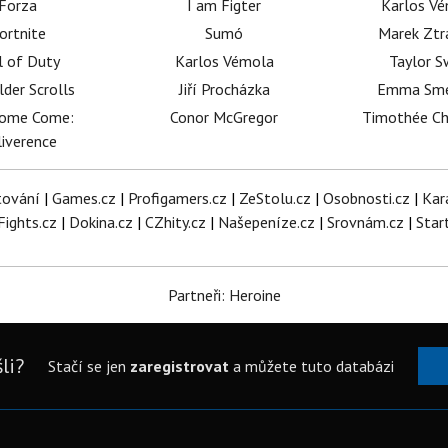
Forza
I am Figter
Karlos V
ortnite
Sumó
Marek Ztr
l of Duty
Karlos Vémola
Taylor S
lder Scrolls
Jiří Procházka
Emma Sm
dome Come:
Conor McGregor
Timothée C
iverence
tování
|
Games.cz
|
Profigamers.cz
|
ZeStolu.cz
|
Osobnosti.cz
|
Kar
Fights.cz
|
Dokina.cz
|
CZhity.cz
|
Našepeníze.cz
|
Srovnám.cz
|
Star
Partneři: Heroine
li?
Stačí se jen
zaregistrovat
a můžete tuto databázi