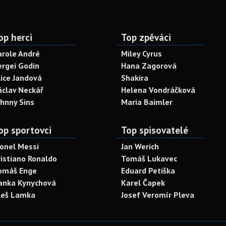
op herci
Top zpěváci
arole André
Miley Cyrus
ergei Godin
Hana Zagorová
lice Jandová
Shakira
áclav Neckář
Helena Vondráčková
ohnny Sins
Maria Baimler
op sportovci
Top spisovatelé
ionel Messi
Jan Werich
ristiano Ronaldo
Tomáš Lukavec
omáš Enge
Eduard Petiška
anka Kynychová
Karel Čapek
leš Lamka
Josef Veromír Pleva