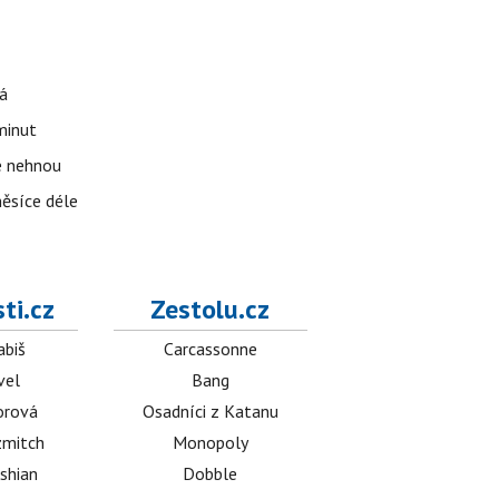
á
 minut
se nehnou
měsíce déle
ti.cz
Zestolu.cz
abiš
Carcassonne
vel
Bang
orová
Osadníci z Katanu
mitch
Monopoly
shian
Dobble