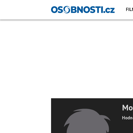
FIL
Mo
Hodno