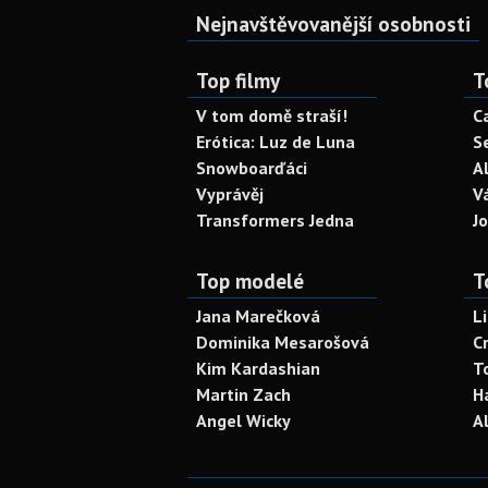
Nejnavštěvovanější osobnosti
Top filmy
T
V tom domě straší!
C
Erótica: Luz de Luna
S
Snowboarďáci
A
Vyprávěj
V
Transformers Jedna
J
Top modelé
T
Jana Marečková
L
Dominika Mesarošová
C
Kim Kardashian
T
Martin Zach
H
Angel Wicky
A