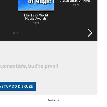
Assassination Files
1999
The 1999 World
Magic Awards
1999
komentáře, buďte první!
VSTUP DO DISKUZE