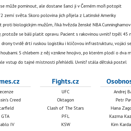
 se může pominout, ale dostane šanci ji v Černém moři potopit
 zemí světa. Skoro polovina jich přijela z Latinské Ameriky
rát proti biologickým mužům, říká hvězda ženské NBA Cunninghamov
, protože se báli platit opravu. Pacient s rakovinou uvnitř trpěl 45
 drony tvrdě drtí ruskou logistiku i klíčovou infrastrukturu, vojáci 
 i houbami. S chlebem z něj vznikne hnojivo, po kterém plodí o dva 
ale vstup do tajné místnosti přehlédli. Uvnitř stála dětská postel
mes.cz
Fights.cz
Osobnos
ecenze
UFC
Andrej B
sin's Creed
Oktagon
Petr Pa
tarfield
Clash of The Stars
Hana Zag
GTA
PFL
Kazma Kaz
iablo IV
KSW
Kim Karda