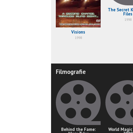
The Secret 
Files
1998
Visions
1998
Filmografie
Behind the Fame:
World Magic