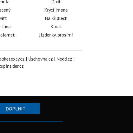
émola
Dixit
acený
Krycí jména
wift
Na křídlech
etana
Karak
halamet
Jízdenky, prosím!
aoketexty.cz
|
Úschovna.cz
|
Nedd.cz
|
tupInsider.cz
DOPLNIT