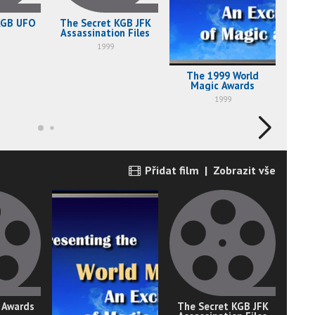
KGB UFO
The Secret KGB JFK
Assassination Files
1999
The 1999 World
Pri
Magic Awards
1999
Přidat film
|
Zobrazit vše
 Awards
The Secret KGB JFK
The 