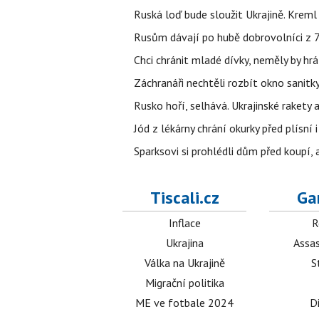
Ruská loď bude sloužit Ukrajině. Kreml
Rusům dávají po hubě dobrovolníci z 72
Chci chránit mladé dívky, neměly by h
Záchranáři nechtěli rozbít okno sanitky
Rusko hoří, selhává. Ukrajinské rakety a
Jód z lékárny chrání okurky před plísní
Sparksovi si prohlédli dům před koupí, 
Tiscali.cz
Ga
Inflace
R
Ukrajina
Assas
Válka na Ukrajině
S
Migrační politika
ME ve fotbale 2024
D