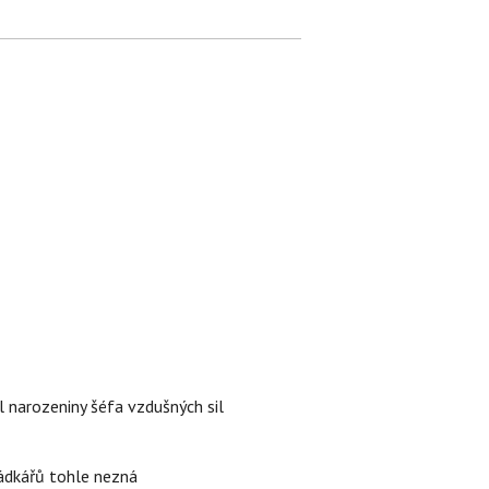
l narozeniny šéfa vzdušných sil
rádkářů tohle nezná