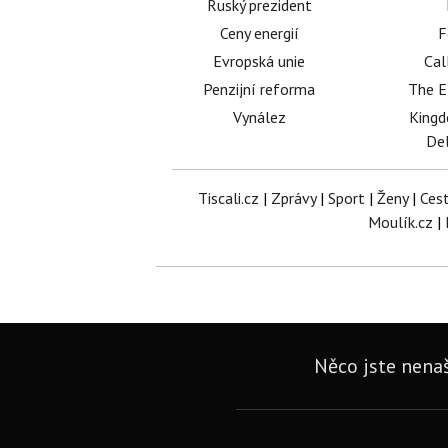
Ruský prezident
Ceny energií
F
Evropská unie
Cal
Penzijní reforma
The E
Vynález
King
Del
Tiscali.cz
|
Zprávy
|
Sport
|
Ženy
|
Ces
Moulík.cz
|
Něco jste nenaš